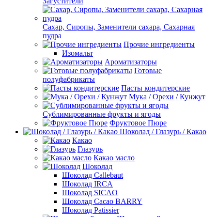
Загустители
Сахар, Сиропы, Заменители сахара, Сахарная
пудра
Прочие ингредиенты
Изомальт
Ароматизаторы
Готовые
полуфабрикаты
Пасты кондитерские
Мука / Орехи / Кунжут
Сублимированные фрукты и ягоды
Фруктовое Пюре
Шоколад / Глазурь / Какао
Какао
Глазурь
Какао масло
Шоколад
Шоколад Callebaut
Шоколад IRCA
Шоколад SICAO
Шоколад Cacao BARRY
Шоколад Patissier