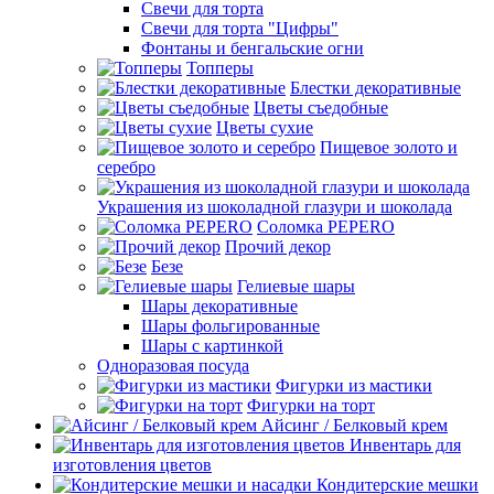
Свечи для торта
Свечи для торта "Цифры"
Фонтаны и бенгальские огни
Топперы
Блестки декоративные
Цветы съедобные
Цветы сухие
Пищевое золото и
серебро
Украшения из шоколадной глазури и шоколада
Соломка PEPERO
Прочий декор
Безе
Гелиевые шары
Шары декоративные
Шары фольгированные
Шары с картинкой
Одноразовая посуда
Фигурки из мастики
Фигурки на торт
Айсинг / Белковый крем
Инвентарь для
изготовления цветов
Кондитерские мешки