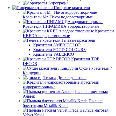
Аэрографы
Пищевые красители
Красители Mr. Flavor водорастворимые
Красители ПИРАМИДА водорастворимые
Красители
KREDA водорастворимые
Гелевые красители
Красители AMERICOLOR
Красители FOOD COLOURS
Красители VALERICO
Красители TOP
DECOR
Сухие красители /
Кандурин
Диоксид Титана
Красители
жирорастворимые
Пыльца цветочная
Альтер
Пыльца
блестящаяя Metallik Kreda
Пыльца матовая
Velvet Kreda