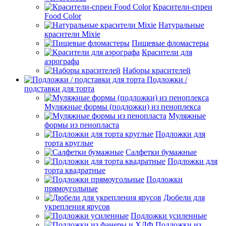
Красители-спреи
Food Color
Натуральные
красители Mixie
Пищевые фломастеры
Красители для
аэрографа
Наборы красителей
Подложки /
подставки для торта
Муляжные формы (подложки) из пеноплекса
Муляжные
формы из пенопласта
Подложки для
торта круглые
Салфетки бумажные
Подложки для
торта квадратные
Подложки
прямоугольные
Дюбели для
укрепления ярусов
Подложки усиленные
Подложки из