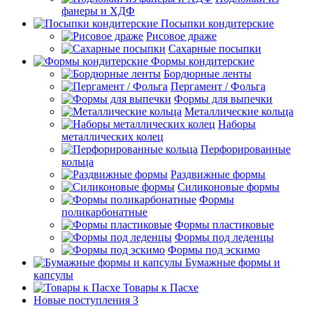
фанеры и ХДФ
Посыпки кондитерские
Рисовое драже
Сахарные посыпки
Формы кондитерские
Бордюрные ленты
Пергамент / Фольга
Формы для выпечки
Металлические кольца
Наборы
металлических колец
Перфорированные
кольца
Раздвижные формы
Силиконовые формы
Формы
поликарбонатные
Формы пластиковые
Формы под леденцы
Формы под эскимо
Бумажные формы и
капсулы
Товары к Пасхе
Новые поступления 3