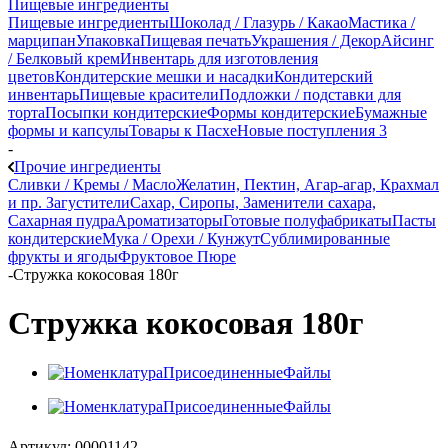
Пищевые ингредиенты
Пищевые ингредиенты
Шоколад / Глазурь / Какао
Мастика /
марципан
Упаковка
Пищевая печать
Украшения / Декор
Айсинг
/ Белковый крем
Инвентарь для изготовления
цветов
Кондитерские мешки и насадки
Кондитерский
инвентарь
Пищевые красители
Подложки / подставки для
торта
Посыпки кондитерские
Формы кондитерские
Бумажные
формы и капсулы
Товары к Пасхе
Новые поступления 3
-
Прочие ингредиенты
Сливки / Кремы / Масло
Желатин, Пектин, Агар-агар, Крахмал
и пр. Загустители
Сахар, Сиропы, Заменители сахара,
Сахарная пудра
Ароматизаторы
Готовые полуфабрикаты
Пасты
кондитерские
Мука / Орехи / Кунжут
Сублимированные
фрукты и ягоды
Фруктовое Пюре
-
Стружка кокосовая 180г
Стружка кокосовая 180г
Артикул:
00001142