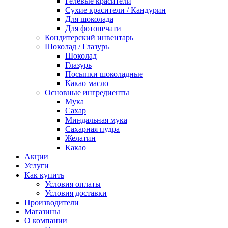
Гелевые красители
Сухие красители / Кандурин
Для шоколада
Для фотопечати
Кондитерский инвентарь
Шоколад / Глазурь
Шоколад
Глазурь
Посыпки шоколадные
Какао масло
Основные ингредиенты
Мука
Сахар
Миндальная мука
Сахарная пудра
Желатин
Какао
Акции
Услуги
Как купить
Условия оплаты
Условия доставки
Производители
Магазины
О компании