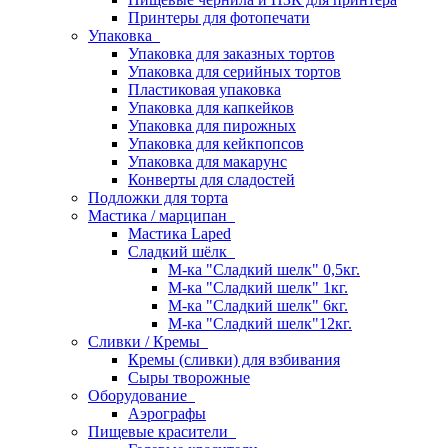
Принтеры для фотопечати
Упаковка
Упаковка для заказных тортов
Упаковка для серийных тортов
Пластиковая упаковка
Упаковка для капкейков
Упаковка для пирожных
Упаковка для кейкпопсов
Упаковка для макарунс
Конверты для сладостей
Подложки для торта
Мастика / марципан
Мастика Laped
Сладкий шёлк
М-ка "Сладкий шелк" 0,5кг.
М-ка "Сладкий шелк" 1кг.
М-ка "Сладкий шелк" 6кг.
М-ка "Сладкий шелк"12кг.
Сливки / Кремы
Кремы (сливки) для взбивания
Сыры творожные
Оборудование
Аэрографы
Пищевые красители