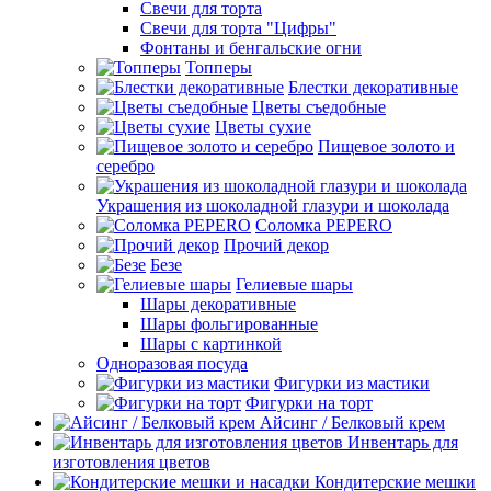
Свечи для торта
Свечи для торта "Цифры"
Фонтаны и бенгальские огни
Топперы
Блестки декоративные
Цветы съедобные
Цветы сухие
Пищевое золото и
серебро
Украшения из шоколадной глазури и шоколада
Соломка PEPERO
Прочий декор
Безе
Гелиевые шары
Шары декоративные
Шары фольгированные
Шары с картинкой
Одноразовая посуда
Фигурки из мастики
Фигурки на торт
Айсинг / Белковый крем
Инвентарь для
изготовления цветов
Кондитерские мешки