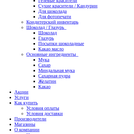
Гелевые красители
Сухие красители / Кандурин
Для шоколада
Для фотопечати
Кондитерский инвентарь
Шоколад / Глазурь
Шоколад
Глазурь
Посыпки шоколадные
Какао масло
Основные ингредиенты
Мука
Сахар
Миндальная мука
Сахарная пудра
Желатин
Какао
Акции
Услуги
Как купить
Условия оплаты
Условия доставки
Производители
Магазины
О компании