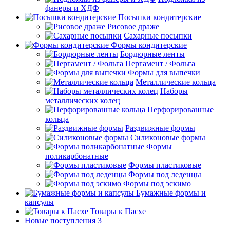
фанеры и ХДФ
Посыпки кондитерские
Рисовое драже
Сахарные посыпки
Формы кондитерские
Бордюрные ленты
Пергамент / Фольга
Формы для выпечки
Металлические кольца
Наборы
металлических колец
Перфорированные
кольца
Раздвижные формы
Силиконовые формы
Формы
поликарбонатные
Формы пластиковые
Формы под леденцы
Формы под эскимо
Бумажные формы и
капсулы
Товары к Пасхе
Новые поступления 3