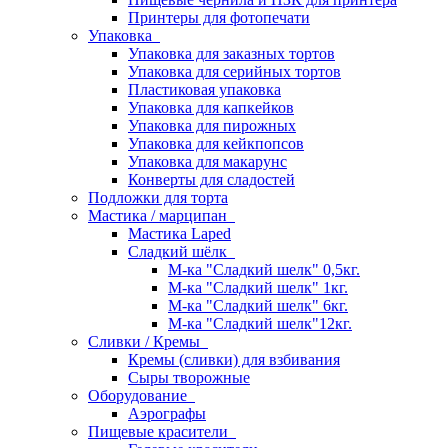
Принтеры для фотопечати
Упаковка
Упаковка для заказных тортов
Упаковка для серийных тортов
Пластиковая упаковка
Упаковка для капкейков
Упаковка для пирожных
Упаковка для кейкпопсов
Упаковка для макарунс
Конверты для сладостей
Подложки для торта
Мастика / марципан
Мастика Laped
Сладкий шёлк
М-ка "Сладкий шелк" 0,5кг.
М-ка "Сладкий шелк" 1кг.
М-ка "Сладкий шелк" 6кг.
М-ка "Сладкий шелк"12кг.
Сливки / Кремы
Кремы (сливки) для взбивания
Сыры творожные
Оборудование
Аэрографы
Пищевые красители