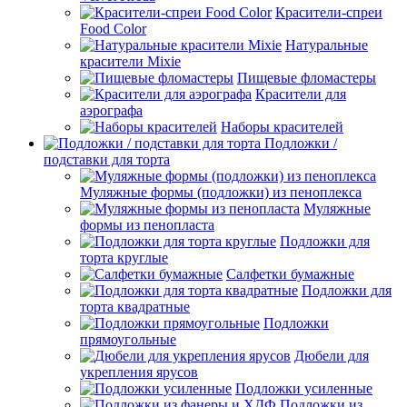
Красители-спреи
Food Color
Натуральные
красители Mixie
Пищевые фломастеры
Красители для
аэрографа
Наборы красителей
Подложки /
подставки для торта
Муляжные формы (подложки) из пеноплекса
Муляжные
формы из пенопласта
Подложки для
торта круглые
Салфетки бумажные
Подложки для
торта квадратные
Подложки
прямоугольные
Дюбели для
укрепления ярусов
Подложки усиленные
Подложки из