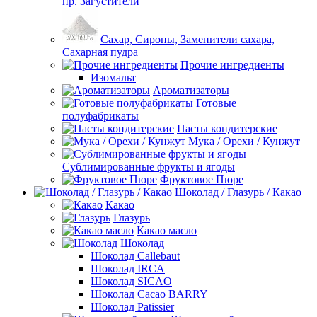
пр. Загустители
Сахар, Сиропы, Заменители сахара,
Сахарная пудра
Прочие ингредиенты
Изомальт
Ароматизаторы
Готовые
полуфабрикаты
Пасты кондитерские
Мука / Орехи / Кунжут
Сублимированные фрукты и ягоды
Фруктовое Пюре
Шоколад / Глазурь / Какао
Какао
Глазурь
Какао масло
Шоколад
Шоколад Callebaut
Шоколад IRCA
Шоколад SICAO
Шоколад Cacao BARRY
Шоколад Patissier