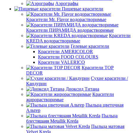
Аэрографы
Пищевые красители
Красители Mr. Flavor водорастворимые
Красители ПИРАМИДА водорастворимые
Красители
KREDA водорастворимые
Гелевые красители
Красители AMERICOLOR
Красители FOOD COLOURS
Красители VALERICO
Красители TOP
DECOR
Сухие красители /
Кандурин
Диоксид Титана
Красители
жирорастворимые
Пыльца цветочная
Альтер
Пыльца
блестящаяя Metallik Kreda
Пыльца матовая
Velvet Kreda