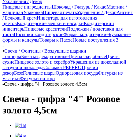
Украшения / Декор
Пищевые ингредиенты
Шоколад / Глазурь / Какао
Мастика /
марципан
Упаковка
Пищевая печать
Украшения / Декор
Айсинг
/ Белковый крем
Инвентарь для изготовления
цветов
Кондитерские мешки и насадки
Кондитерский
инвентарь
Пищевые красители
Подложки / подставки для
торта
Посыпки кондитерские
Формы кондитерские
Бумажные
формы и капсулы
Товары к Пасхе
Новые поступления 3
-
Свечи / Фонтаны / Воздушные шарики
Топперы
Блестки декоративные
Цветы съедобные
Цветы
сухие
Пищевое золото и серебро
Украшения из шоколадной
глазури и шоколада
Соломка PEPERO
Прочий
декор
Безе
Гелиевые шары
Одноразовая посуда
Фигурки из
мастики
Фигурки на торт
-
Свеча - цифра "4" Розовое золото 4,5см
Свеча - цифра "4" Розовое
золото 4,5см