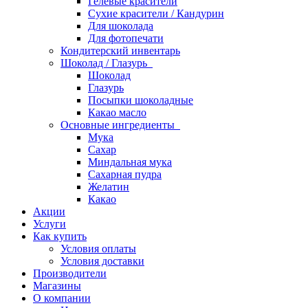
Гелевые красители
Сухие красители / Кандурин
Для шоколада
Для фотопечати
Кондитерский инвентарь
Шоколад / Глазурь
Шоколад
Глазурь
Посыпки шоколадные
Какао масло
Основные ингредиенты
Мука
Сахар
Миндальная мука
Сахарная пудра
Желатин
Какао
Акции
Услуги
Как купить
Условия оплаты
Условия доставки
Производители
Магазины
О компании