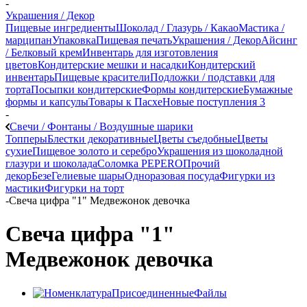
-
Украшения / Декор
Пищевые ингредиенты
Шоколад / Глазурь / Какао
Мастика /
марципан
Упаковка
Пищевая печать
Украшения / Декор
Айсинг
/ Белковый крем
Инвентарь для изготовления
цветов
Кондитерские мешки и насадки
Кондитерский
инвентарь
Пищевые красители
Подложки / подставки для
торта
Посыпки кондитерские
Формы кондитерские
Бумажные
формы и капсулы
Товары к Пасхе
Новые поступления 3
-
Свечи / Фонтаны / Воздушные шарики
Топперы
Блестки декоративные
Цветы съедобные
Цветы
сухие
Пищевое золото и серебро
Украшения из шоколадной
глазури и шоколада
Соломка PEPERO
Прочий
декор
Безе
Гелиевые шары
Одноразовая посуда
Фигурки из
мастики
Фигурки на торт
-
Свеча цифра "1" Медвежонок девочка
Свеча цифра "1"
Медвежонок девочка