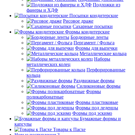
Подложки из
фанеры и ХДФ
Посыпки кондитерские
Рисовое драже
Сахарные посыпки
Формы кондитерские
Бордюрные ленты
Пергамент / Фольга
Формы для выпечки
Металлические кольца
Наборы
металлических колец
Перфорированные
кольца
Раздвижные формы
Силиконовые формы
Формы
поликарбонатные
Формы пластиковые
Формы под леденцы
Формы под эскимо
Бумажные формы и
капсулы
Товары к Пасхе
Новые поступления 3