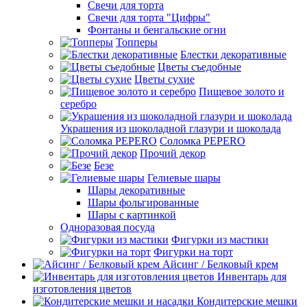
Свечи для торта
Свечи для торта "Цифры"
Фонтаны и бенгальские огни
Топперы
Блестки декоративные
Цветы съедобные
Цветы сухие
Пищевое золото и
серебро
Украшения из шоколадной глазури и шоколада
Соломка PEPERO
Прочий декор
Безе
Гелиевые шары
Шары декоративные
Шары фольгированные
Шары с картинкой
Одноразовая посуда
Фигурки из мастики
Фигурки на торт
Айсинг / Белковый крем
Инвентарь для
изготовления цветов
Кондитерские мешки