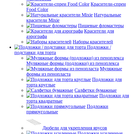
Красители-спреи
Food Color
Натуральные
красители Mixie
Пищевые фломастеры
Красители для
аэрографа
Наборы красителей
Подложки /
подставки для торта
Муляжные формы (подложки) из пеноплекса
Муляжные
формы из пенопласта
Подложки для
торта круглые
Салфетки бумажные
Подложки для
торта квадратные
Подложки
прямоугольные
Дюбели для укрепления ярусов
Подложки усиленные