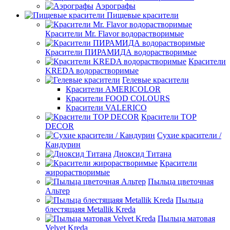
Аэрографы
Пищевые красители
Красители Mr. Flavor водорастворимые
Красители ПИРАМИДА водорастворимые
Красители
KREDA водорастворимые
Гелевые красители
Красители AMERICOLOR
Красители FOOD COLOURS
Красители VALERICO
Красители TOP
DECOR
Сухие красители /
Кандурин
Диоксид Титана
Красители
жирорастворимые
Пыльца цветочная
Альтер
Пыльца
блестящаяя Metallik Kreda
Пыльца матовая
Velvet Kreda