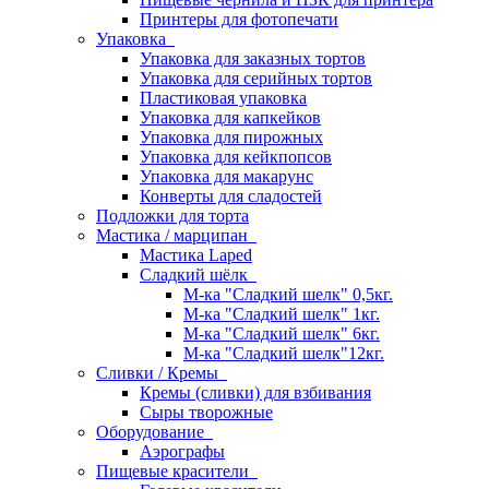
Принтеры для фотопечати
Упаковка
Упаковка для заказных тортов
Упаковка для серийных тортов
Пластиковая упаковка
Упаковка для капкейков
Упаковка для пирожных
Упаковка для кейкпопсов
Упаковка для макарунс
Конверты для сладостей
Подложки для торта
Мастика / марципан
Мастика Laped
Сладкий шёлк
М-ка "Сладкий шелк" 0,5кг.
М-ка "Сладкий шелк" 1кг.
М-ка "Сладкий шелк" 6кг.
М-ка "Сладкий шелк"12кг.
Сливки / Кремы
Кремы (сливки) для взбивания
Сыры творожные
Оборудование
Аэрографы
Пищевые красители