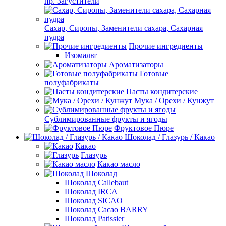
пр. Загустители
Сахар, Сиропы, Заменители сахара, Сахарная
пудра
Прочие ингредиенты
Изомальт
Ароматизаторы
Готовые
полуфабрикаты
Пасты кондитерские
Мука / Орехи / Кунжут
Сублимированные фрукты и ягоды
Фруктовое Пюре
Шоколад / Глазурь / Какао
Какао
Глазурь
Какао масло
Шоколад
Шоколад Callebaut
Шоколад IRCA
Шоколад SICAO
Шоколад Cacao BARRY
Шоколад Patissier