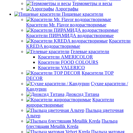
Термометры и весы
Аэрографы
Пищевые красители
Красители Mr. Flavor водорастворимые
Красители ПИРАМИДА водорастворимые
Красители
KREDA водорастворимые
Гелевые красители
Красители AMERICOLOR
Красители FOOD COLOURS
Красители VALERICO
Красители TOP
DECOR
Сухие красители /
Кандурин
Диоксид Титана
Красители
жирорастворимые
Пыльца цветочная
Альтер
Пыльца
блестящаяя Metallik Kreda
Пыльца матовая