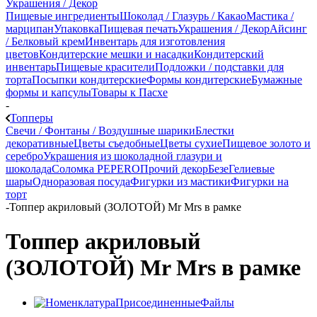
Украшения / Декор
Пищевые ингредиенты
Шоколад / Глазурь / Какао
Мастика /
марципан
Упаковка
Пищевая печать
Украшения / Декор
Айсинг
/ Белковый крем
Инвентарь для изготовления
цветов
Кондитерские мешки и насадки
Кондитерский
инвентарь
Пищевые красители
Подложки / подставки для
торта
Посыпки кондитерские
Формы кондитерские
Бумажные
формы и капсулы
Товары к Пасхе
-
Топперы
Свечи / Фонтаны / Воздушные шарики
Блестки
декоративные
Цветы съедобные
Цветы сухие
Пищевое золото и
серебро
Украшения из шоколадной глазури и
шоколада
Соломка PEPERO
Прочий декор
Безе
Гелиевые
шары
Одноразовая посуда
Фигурки из мастики
Фигурки на
торт
-
Топпер акриловый (ЗОЛОТОЙ) Mr Mrs в рамке
Топпер акриловый
(ЗОЛОТОЙ) Mr Mrs в рамке