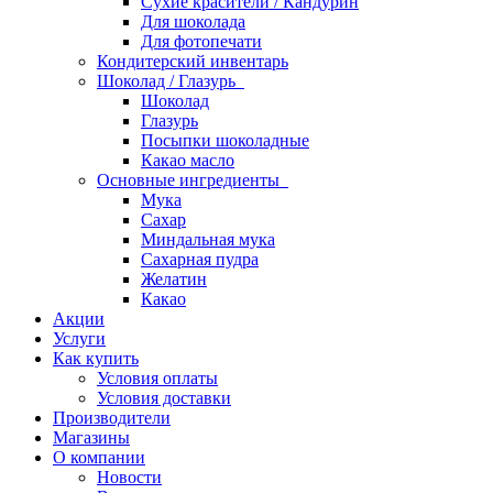
Сухие красители / Кандурин
Для шоколада
Для фотопечати
Кондитерский инвентарь
Шоколад / Глазурь
Шоколад
Глазурь
Посыпки шоколадные
Какао масло
Основные ингредиенты
Мука
Сахар
Миндальная мука
Сахарная пудра
Желатин
Какао
Акции
Услуги
Как купить
Условия оплаты
Условия доставки
Производители
Магазины
О компании
Новости