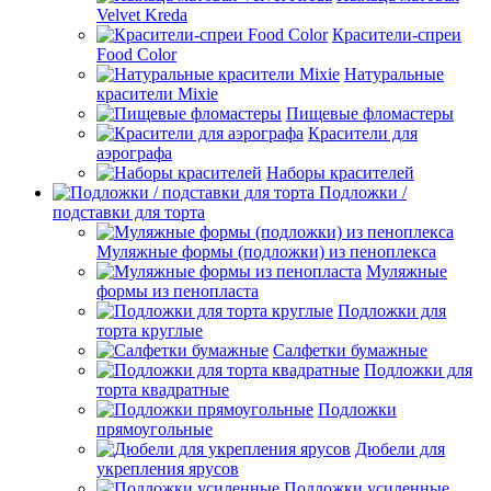
Velvet Kreda
Красители-спреи
Food Color
Натуральные
красители Mixie
Пищевые фломастеры
Красители для
аэрографа
Наборы красителей
Подложки /
подставки для торта
Муляжные формы (подложки) из пеноплекса
Муляжные
формы из пенопласта
Подложки для
торта круглые
Салфетки бумажные
Подложки для
торта квадратные
Подложки
прямоугольные
Дюбели для
укрепления ярусов
Подложки усиленные