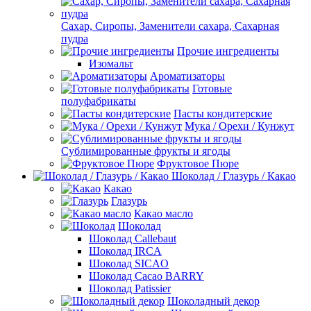
Сахар, Сиропы, Заменители сахара, Сахарная
пудра
Прочие ингредиенты
Изомальт
Ароматизаторы
Готовые
полуфабрикаты
Пасты кондитерские
Мука / Орехи / Кунжут
Сублимированные фрукты и ягоды
Фруктовое Пюре
Шоколад / Глазурь / Какао
Какао
Глазурь
Какао масло
Шоколад
Шоколад Callebaut
Шоколад IRCA
Шоколад SICAO
Шоколад Cacao BARRY
Шоколад Patissier
Шоколадный декор