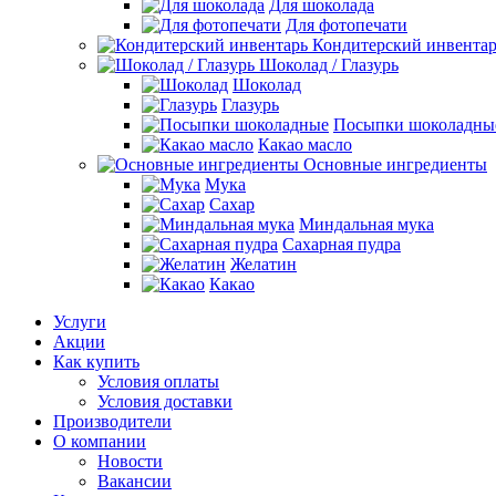
Для шоколада
Для фотопечати
Кондитерский инвента
Шоколад / Глазурь
Шоколад
Глазурь
Посыпки шоколадны
Какао масло
Основные ингредиенты
Мука
Сахар
Миндальная мука
Сахарная пудра
Желатин
Какао
Услуги
Акции
Как купить
Условия оплаты
Условия доставки
Производители
О компании
Новости
Вакансии