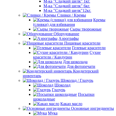
М-ка "Сладкий шелк" 1кг.
М-ка "Сладкий шелк" 6кг.
М-ка "Сладкий шелк"12кг.
Сливки / Кремы
Кремы
(сливки) для взбивания
Сыры творожные
Оборудование
Аэрографы
Пищевые красители
Гелевые красители
Сухие
красители / Кандурин
Для шоколада
Для фотопечати
Кондитерский
инвентарь
Шоколад / Глазурь
Шоколад
Глазурь
Посыпки
шоколадные
Какао масло
Основные ингредиенты
Мука