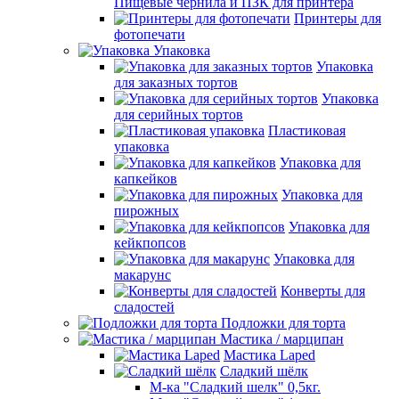
Пищевые чернила и ПЗК для принтера
Принтеры для
фотопечати
Упаковка
Упаковка
для заказных тортов
Упаковка
для серийных тортов
Пластиковая
упаковка
Упаковка для
капкейков
Упаковка для
пирожных
Упаковка для
кейкпопсов
Упаковка для
макарунс
Конверты для
сладостей
Подложки для торта
Мастика / марципан
Мастика Laped
Сладкий шёлк
М-ка "Сладкий шелк" 0,5кг.