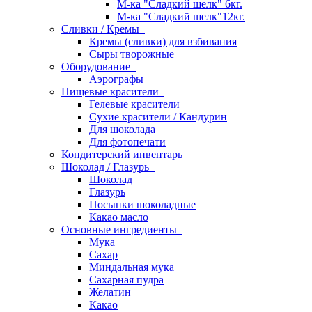
М-ка "Сладкий шелк" 6кг.
М-ка "Сладкий шелк"12кг.
Сливки / Кремы
Кремы (сливки) для взбивания
Сыры творожные
Оборудование
Аэрографы
Пищевые красители
Гелевые красители
Сухие красители / Кандурин
Для шоколада
Для фотопечати
Кондитерский инвентарь
Шоколад / Глазурь
Шоколад
Глазурь
Посыпки шоколадные
Какао масло
Основные ингредиенты
Мука
Сахар
Миндальная мука
Сахарная пудра
Желатин
Какао