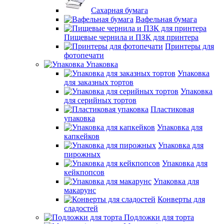
Сахарная бумага
Вафельная бумага
Пищевые чернила и ПЗК для принтера
Принтеры для
фотопечати
Упаковка
Упаковка
для заказных тортов
Упаковка
для серийных тортов
Пластиковая
упаковка
Упаковка для
капкейков
Упаковка для
пирожных
Упаковка для
кейкпопсов
Упаковка для
макарунс
Конверты для
сладостей
Подложки для торта