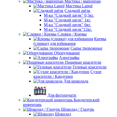
Мастика / марципан
Мастика Laped
Сладкий шёлк
М-ка "Сладкий шелк" 0,5кг.
М-ка "Сладкий шелк" 1кг.
М-ка "Сладкий шелк" 6кг.
М-ка "Сладкий шелк"12кг.
Сливки / Кремы
Кремы
(сливки) для взбивания
Сыры творожные
Оборудование
Аэрографы
Пищевые красители
Гелевые красители
Сухие
красители / Кандурин
Для шоколада
Для фотопечати
Кондитерский
инвентарь
Шоколад / Глазурь
Шоколад