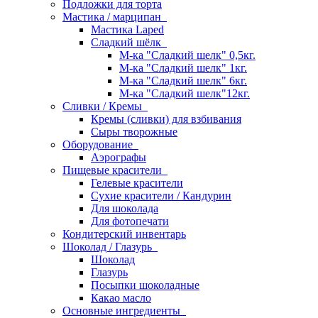
Подложки для торта
Мастика / марципан
Мастика Laped
Сладкий шёлк
М-ка "Сладкий шелк" 0,5кг.
М-ка "Сладкий шелк" 1кг.
М-ка "Сладкий шелк" 6кг.
М-ка "Сладкий шелк"12кг.
Сливки / Кремы
Кремы (сливки) для взбивания
Сыры творожные
Оборудование
Аэрографы
Пищевые красители
Гелевые красители
Сухие красители / Кандурин
Для шоколада
Для фотопечати
Кондитерский инвентарь
Шоколад / Глазурь
Шоколад
Глазурь
Посыпки шоколадные
Какао масло
Основные ингредиенты