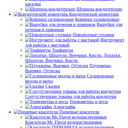
насадки
Шприцы кондитерские
Кондитерский инвентарь
Коврики силиконовые
Вырубки для
печенья и пряников
Поворотные столики
Инструмент
для работы с мастикой
Трафареты
Лопатки.
Шпатели. Венчики. Кисти.
Плунжеры,
Выемки, Оттиски
Силиконовые
молды и маты
Скалки
Сопутствующие товары для работы кондитера
Термометры и весы
Аэрографы
Пищевые красители
Красители Mr. Flavor водорастворимые