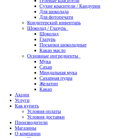
Гелевые красители
Сухие красители / Кандурин
Для шоколада
Для фотопечати
Кондитерский инвентарь
Шоколад / Глазурь
Шоколад
Глазурь
Посыпки шоколадные
Какао масло
Основные ингредиенты
Мука
Сахар
Миндальная мука
Сахарная пудра
Желатин
Какао
Акции
Услуги
Как купить
Условия оплаты
Условия доставки
Производители
Магазины
О компании