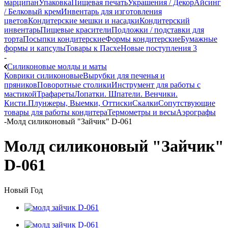
марципан
Упаковка
Пищевая печать
Украшения / Декор
Айсинг
/ Белковый крем
Инвентарь для изготовления
цветов
Кондитерские мешки и насадки
Кондитерский
инвентарь
Пищевые красители
Подложки / подставки для
торта
Посыпки кондитерские
Формы кондитерские
Бумажные
формы и капсулы
Товары к Пасхе
Новые поступления 3
-
Силиконовые молды и маты
Коврики силиконовые
Вырубки для печенья и
пряников
Поворотные столики
Инструмент для работы с
мастикой
Трафареты
Лопатки. Шпатели. Венчики.
Кисти.
Плунжеры, Выемки, Оттиски
Скалки
Сопутствующие
товары для работы кондитера
Термометры и весы
Аэрографы
-
Молд силиконовый "Зайчик" D-061
Молд силиконовый "Зайчик"
D-061
Новый Год