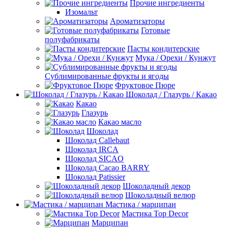
Прочие ингредиенты
Изомальт
Ароматизаторы
Готовые
полуфабрикаты
Пасты кондитерские
Мука / Орехи / Кунжут
Сублимированные фрукты и ягоды
Фруктовое Пюре
Шоколад / Глазурь / Какао
Какао
Глазурь
Какао масло
Шоколад
Шоколад Callebaut
Шоколад IRCA
Шоколад SICAO
Шоколад Cacao BARRY
Шоколад Patissier
Шоколадный декор
Шоколадный велюр
Мастика / марципан
Мастика Top Decor
Марципан