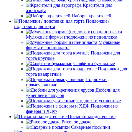
Красители для
аэрографа
Наборы красителей
Подложки /
подставки для торта
Муляжные формы (подложки) из пеноплекса
Муляжные
формы из пенопласта
Подложки для
торта круглые
Салфетки бумажные
Подложки для
торта квадратные
Подложки
прямоугольные
Дюбели для
укрепления ярусов
Подложки усиленные
Подложки из
фанеры и ХДФ
Посыпки кондитерские
Рисовое драже
Сахарные посыпки