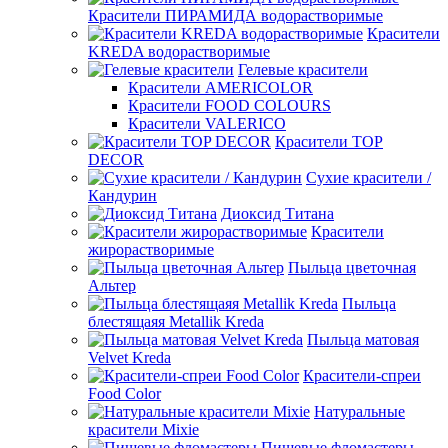
Красители ПИРАМИДА водорастворимые
Красители
KREDA водорастворимые
Гелевые красители
Красители AMERICOLOR
Красители FOOD COLOURS
Красители VALERICO
Красители TOP
DECOR
Сухие красители /
Кандурин
Диоксид Титана
Красители
жирорастворимые
Пыльца цветочная
Альтер
Пыльца
блестящаяя Metallik Kreda
Пыльца матовая
Velvet Kreda
Красители-спреи
Food Color
Натуральные
красители Mixie
Пищевые фломастеры