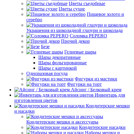
Цветы съедобные
Цветы сухие
Пищевое золото и
серебро
Украшения из шоколадной глазури и шоколада
Соломка PEPERO
Прочий декор
Безе
Гелиевые шары
Шары декоративные
Шары фольгированные
Шары с картинкой
Одноразовая посуда
Фигурки из мастики
Фигурки на торт
Айсинг / Белковый крем
Инвентарь для
изготовления цветов
Кондитерские мешки
и насадки
Кондитерские мешки и аксессуары
Кондитерские насадки
Наборы мешки и