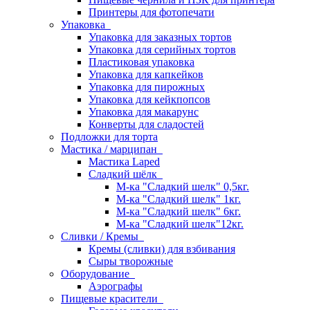
Принтеры для фотопечати
Упаковка
Упаковка для заказных тортов
Упаковка для серийных тортов
Пластиковая упаковка
Упаковка для капкейков
Упаковка для пирожных
Упаковка для кейкпопсов
Упаковка для макарунс
Конверты для сладостей
Подложки для торта
Мастика / марципан
Мастика Laped
Сладкий шёлк
М-ка "Сладкий шелк" 0,5кг.
М-ка "Сладкий шелк" 1кг.
М-ка "Сладкий шелк" 6кг.
М-ка "Сладкий шелк"12кг.
Сливки / Кремы
Кремы (сливки) для взбивания
Сыры творожные
Оборудование
Аэрографы
Пищевые красители