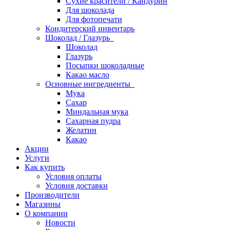
Сухие красители / Кандурин
Для шоколада
Для фотопечати
Кондитерский инвентарь
Шоколад / Глазурь
Шоколад
Глазурь
Посыпки шоколадные
Какао масло
Основные ингредиенты
Мука
Сахар
Миндальная мука
Сахарная пудра
Желатин
Какао
Акции
Услуги
Как купить
Условия оплаты
Условия доставки
Производители
Магазины
О компании
Новости