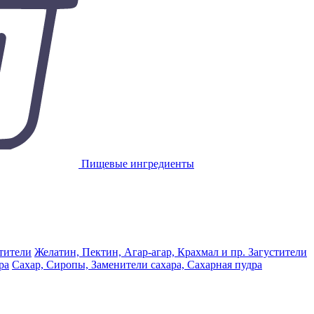
Пищевые ингредиенты
Желатин, Пектин, Агар-агар, Крахмал и пр. Загустители
Сахар, Сиропы, Заменители сахара, Сахарная пудра