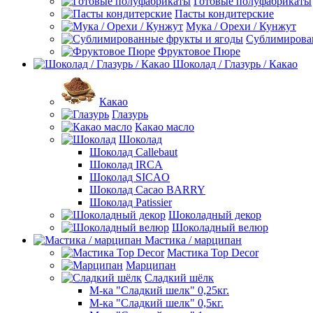
Готовые полуфабрикаты
Пасты кондитерские
Мука / Орехи / Кунжут
Сублимирова
Фруктовое Пюре
Шоколад / Глазурь / Какао
Какао
Глазурь
Какао масло
Шоколад
Шоколад Callebaut
Шоколад IRCA
Шоколад SICAO
Шоколад Cacao BARRY
Шоколад Patissier
Шоколадный декор
Шоколадный велюр
Мастика / марципан
Мастика Top Decor
Марципан
Сладкий шёлк
М-ка "Сладкий шелк" 0,25кг.
М-ка "Сладкий шелк" 0,5кг.