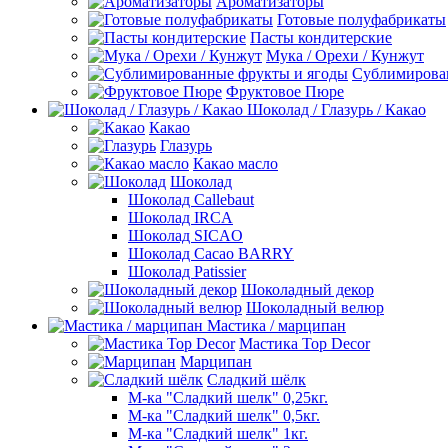
Ароматизаторы
Готовые полуфабрикаты
Пасты кондитерские
Мука / Орехи / Кунжут
Сублимирова
Фруктовое Пюре
Шоколад / Глазурь / Какао
Какао
Глазурь
Какао масло
Шоколад
Шоколад Callebaut
Шоколад IRCA
Шоколад SICAO
Шоколад Cacao BARRY
Шоколад Patissier
Шоколадный декор
Шоколадный велюр
Мастика / марципан
Мастика Top Decor
Марципан
Сладкий шёлк
М-ка "Сладкий шелк" 0,25кг.
М-ка "Сладкий шелк" 0,5кг.
М-ка "Сладкий шелк" 1кг.