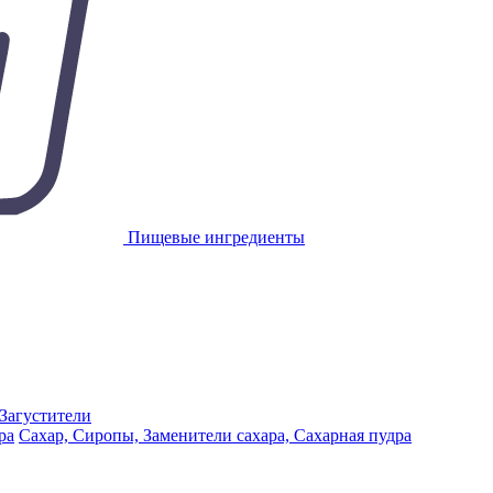
Пищевые ингредиенты
 Загустители
Сахар, Сиропы, Заменители сахара, Сахарная пудра