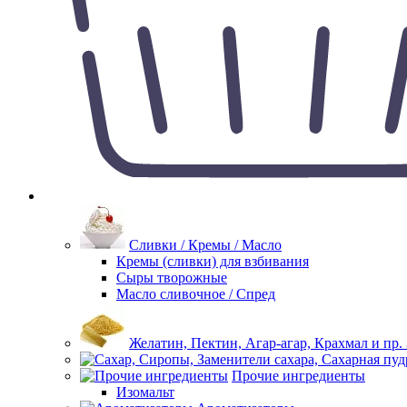
Сливки / Кремы / Масло
Кремы (сливки) для взбивания
Сыры творожные
Масло сливочное / Спред
Желатин, Пектин, Агар-агар, Крахмал и пр.
Прочие ингредиенты
Изомальт