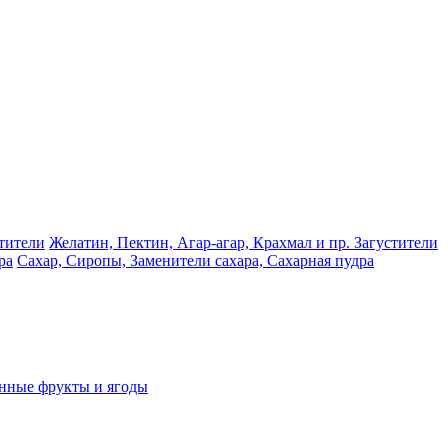
Желатин, Пектин, Агар-агар, Крахмал и пр. Загустители
Сахар, Сиропы, Заменители сахара, Сахарная пудра
нные фрукты и ягоды