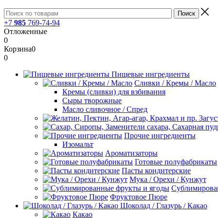
+7
985
769-74-94
Отложенные
0
Корзина
0
0
Пищевые ингредиенты
Сливки / Кремы / Масло
Кремы (сливки) для взбивания
Сыры творожные
Масло сливочное / Спред
Прочие ингредиенты
Изомальт
Ароматизаторы
Готовые полуфабрикаты
Пасты кондитерские
Мука / Орехи / Кунжут
Сублимирова
Фруктовое Пюре
Шоколад / Глазурь / Какао
Какао