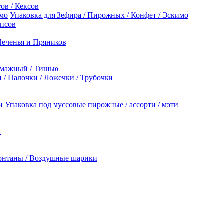
ов / Кексов
Упаковка для Зефира / Пирожных / Конфет / Эскимо
опсов
Печенья и Пряников
умажный / Тишью
/ Палочки / Ложечки / Трубочки
Упаковка под муссовые пирожные / ассорти / моти
й
онтаны / Воздушные шарики