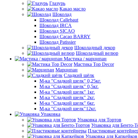
Глазурь
Какао масло
Шоколад
Шоколад Callebaut
Шоколад IRCA
Шоколад SICAO
Шоколад Cacao BARRY
Шоколад Patissier
Шоколадный декор
Шоколадный велюр
Мастика / марципан
Мастика Top Decor
Марципан
Сладкий шёлк
М-ка "Сладкий шелк" 0,25кг.
М-ка "Сладкий шелк" 0,5кг.
М-ка "Сладкий шелк" 1кг.
М-ка "Сладкий шелк" 2кг.
М-ка "Сладкий шелк" 6кг.
М-ка "Сладкий шелк"12кг.
Упаковка
Упаковка для Тортов
Упаковка для Бенто-Т
Пластиковые контейне
Упаковка для Капкейков