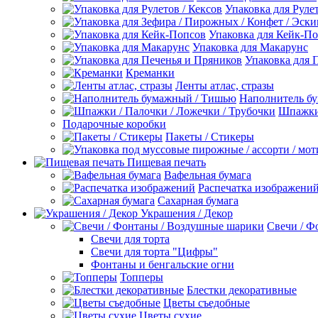
Упаковка для Рулет
Упаковка для Кейк-П
Упаковка для Макарунс
Упаковка для 
Креманки
Ленты атлас, стразы
Наполнитель б
Шпажки 
Подарочные коробки
Пакеты / Стикеры
Пищевая печать
Вафельная бумага
Распечатка изображени
Сахарная бумага
Украшения / Декор
Свечи / Ф
Свечи для торта
Свечи для торта "Цифры"
Фонтаны и бенгальские огни
Топперы
Блестки декоративные
Цветы съедобные
Цветы сухие