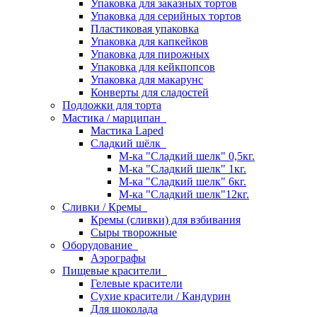
Упаковка для заказных тортов
Упаковка для серийных тортов
Пластиковая упаковка
Упаковка для капкейков
Упаковка для пирожных
Упаковка для кейкпопсов
Упаковка для макарунс
Конверты для сладостей
Подложки для торта
Мастика / марципан
Мастика Laped
Сладкий шёлк
М-ка "Сладкий шелк" 0,5кг.
М-ка "Сладкий шелк" 1кг.
М-ка "Сладкий шелк" 6кг.
М-ка "Сладкий шелк"12кг.
Сливки / Кремы
Кремы (сливки) для взбивания
Сыры творожные
Оборудование
Аэрографы
Пищевые красители
Гелевые красители
Сухие красители / Кандурин
Для шоколада