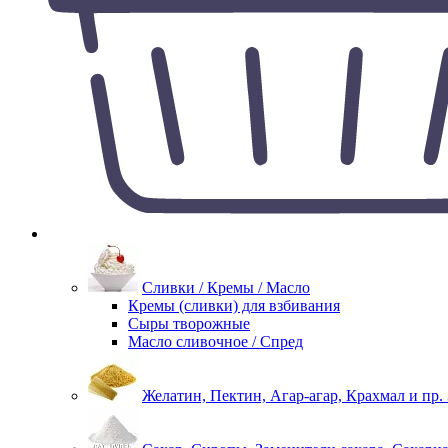
Сливки / Кремы / Масло
Кремы (сливки) для взбивания
Сыры творожные
Масло сливочное / Спред
Желатин, Пектин, Агар-агар, Крахмал и пр.