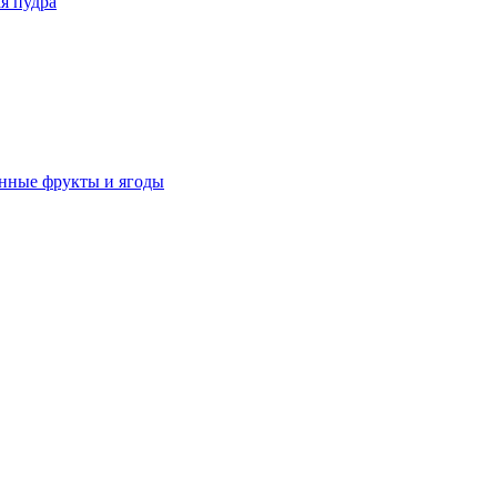
я пудра
нные фрукты и ягоды