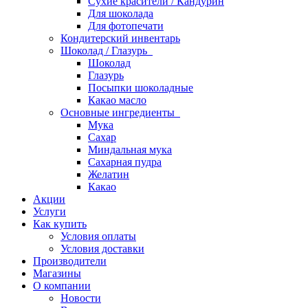
Сухие красители / Кандурин
Для шоколада
Для фотопечати
Кондитерский инвентарь
Шоколад / Глазурь
Шоколад
Глазурь
Посыпки шоколадные
Какао масло
Основные ингредиенты
Мука
Сахар
Миндальная мука
Сахарная пудра
Желатин
Какао
Акции
Услуги
Как купить
Условия оплаты
Условия доставки
Производители
Магазины
О компании
Новости