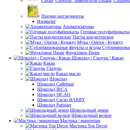
Сахар, Сиропы, Заменители сахара, Сахарна
Прочие ингредиенты
Изомальт
Ароматизаторы
Готовые полуфабрикаты
Пасты кондитерские
Мука / Орехи / Кунжут
Сублимирова
Фруктовое Пюре
Шоколад / Глазурь / Какао
Какао
Глазурь
Какао масло
Шоколад
Шоколад Callebaut
Шоколад IRCA
Шоколад SICAO
Шоколад Cacao BARRY
Шоколад Patissier
Шоколадный декор
Шоколадный велюр
Мастика / марципан
Мастика Top Decor