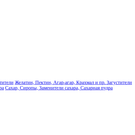
Желатин, Пектин, Агар-агар, Крахмал и пр. Загустители
Сахар, Сиропы, Заменители сахара, Сахарная пудра