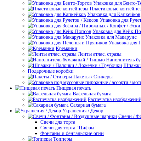
Упаковка для Бенто-Т
Пластиковые контейне
Упаковка для Капкейков
Упаковка для Рулет
Упаковка для Кейк-П
Упаковка для Макарунс
Упаковка для 
Креманки
Ленты атлас, стразы
Наполнитель б
Шпажки 
Подарочные коробки
Пакеты / Стикеры
Пищевая печать
Вафельная бумага
Распечатка изображени
Сахарная бумага
Украшения / Декор
Свечи / Ф
Свечи для торта
Свечи для торта "Цифры"
Фонтаны и бенгальские огни
Топперы