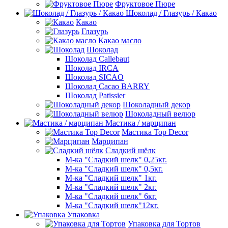
Фруктовое Пюре
Шоколад / Глазурь / Какао
Какао
Глазурь
Какао масло
Шоколад
Шоколад Callebaut
Шоколад IRCA
Шоколад SICAO
Шоколад Cacao BARRY
Шоколад Patissier
Шоколадный декор
Шоколадный велюр
Мастика / марципан
Мастика Top Decor
Марципан
Сладкий шёлк
М-ка "Сладкий шелк" 0,25кг.
М-ка "Сладкий шелк" 0,5кг.
М-ка "Сладкий шелк" 1кг.
М-ка "Сладкий шелк" 2кг.
М-ка "Сладкий шелк" 6кг.
М-ка "Сладкий шелк"12кг.
Упаковка
Упаковка для Тортов