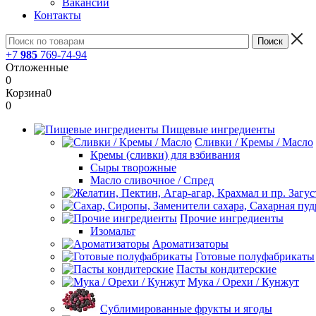
Вакансии
Контакты
+7
985
769-74-94
Отложенные
0
Корзина
0
0
Пищевые ингредиенты
Сливки / Кремы / Масло
Кремы (сливки) для взбивания
Сыры творожные
Масло сливочное / Спред
Прочие ингредиенты
Изомальт
Ароматизаторы
Готовые полуфабрикаты
Пасты кондитерские
Мука / Орехи / Кунжут
Сублимированные фрукты и ягоды