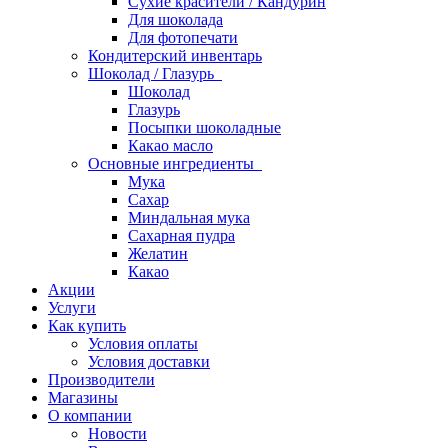
Сухие красители / Кандурин
Для шоколада
Для фотопечати
Кондитерский инвентарь
Шоколад / Глазурь
Шоколад
Глазурь
Посыпки шоколадные
Какао масло
Основные ингредиенты
Мука
Сахар
Миндальная мука
Сахарная пудра
Желатин
Какао
Акции
Услуги
Как купить
Условия оплаты
Условия доставки
Производители
Магазины
О компании
Новости