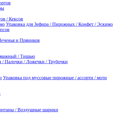
ортов
ры
ов / Кексов
Упаковка для Зефира / Пирожных / Конфет / Эскимо
опсов
Печенья и Пряников
умажный / Тишью
/ Палочки / Ложечки / Трубочки
Упаковка под муссовые пирожные / ассорти / моти
й
онтаны / Воздушные шарики