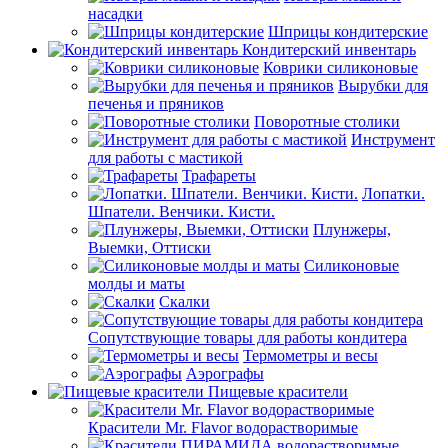
насадки
Шприцы кондитерские
Кондитерский инвентарь
Коврики силиконовые
Вырубки для
печенья и пряников
Поворотные столики
Инструмент
для работы с мастикой
Трафареты
Лопатки.
Шпатели. Венчики. Кисти.
Плунжеры,
Выемки, Оттиски
Силиконовые
молды и маты
Скалки
Сопутствующие товары для работы кондитера
Термометры и весы
Аэрографы
Пищевые красители
Красители Mr. Flavor водорастворимые