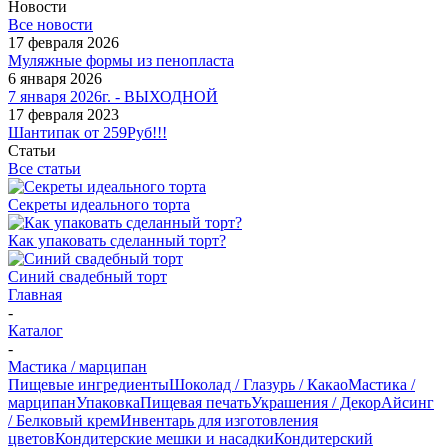
Новости
Все новости
17 февраля 2026
Муляжные формы из пенопласта
6 января 2026
7 января 2026г. - ВЫХОДНОЙ
17 февраля 2023
Шантипак от 259Руб!!!
Статьи
Все статьи
Секреты идеального торта
Как упаковать сделанный торт?
Синий свадебный торт
Главная
-
Каталог
-
Мастика / марципан
Пищевые ингредиенты
Шоколад / Глазурь / Какао
Мастика /
марципан
Упаковка
Пищевая печать
Украшения / Декор
Айсинг
/ Белковый крем
Инвентарь для изготовления
цветов
Кондитерские мешки и насадки
Кондитерский