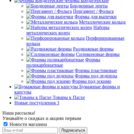
Формы кондитерские
Бордюрные ленты
Пергамент / Фольга
Формы для выпечки
Металлические кольца
Наборы
металлических колец
Перфорированные
кольца
Раздвижные формы
Силиконовые формы
Формы
поликарбонатные
Формы пластиковые
Формы под леденцы
Формы под эскимо
Бумажные формы и
капсулы
Товары к Пасхе
Новые поступления 3
Наша рассылка!
Узнавайте о скидках и акциях первым
Новости магазина