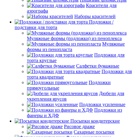
Красители для
аэрографа
Наборы красителей
Подложки /
подставки для торта
Муляжные формы (подложки) из пеноплекса
Муляжные
формы из пенопласта
Подложки для
торта круглые
Салфетки бумажные
Подложки для
торта квадратные
Подложки
прямоугольные
Дюбели для
укрепления ярусов
Подложки усиленные
Подложки из
фанеры и ХДФ
Посыпки кондитерские
Рисовое драже
Сахарные посыпки