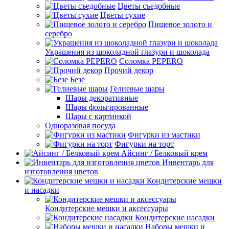
Цветы съедобные
Цветы сухие
Пищевое золото и
серебро
Украшения из шоколадной глазури и шоколада
Соломка PEPERO
Прочий декор
Безе
Гелиевые шары
Шары декоративные
Шары фольгированные
Шары с картинкой
Одноразовая посуда
Фигурки из мастики
Фигурки на торт
Айсинг / Белковый крем
Инвентарь для
изготовления цветов
Кондитерские мешки
и насадки
Кондитерские мешки и аксессуары
Кондитерские насадки
Наборы мешки и