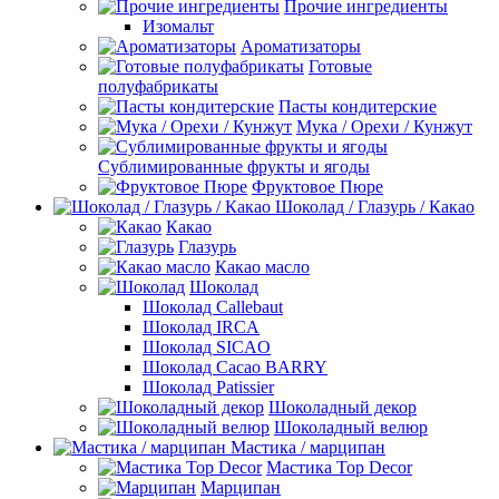
Прочие ингредиенты
Изомальт
Ароматизаторы
Готовые
полуфабрикаты
Пасты кондитерские
Мука / Орехи / Кунжут
Сублимированные фрукты и ягоды
Фруктовое Пюре
Шоколад / Глазурь / Какао
Какао
Глазурь
Какао масло
Шоколад
Шоколад Callebaut
Шоколад IRCA
Шоколад SICAO
Шоколад Cacao BARRY
Шоколад Patissier
Шоколадный декор
Шоколадный велюр
Мастика / марципан
Мастика Top Decor
Марципан