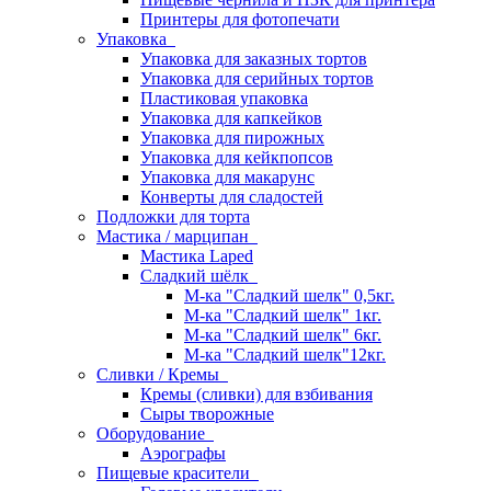
Принтеры для фотопечати
Упаковка
Упаковка для заказных тортов
Упаковка для серийных тортов
Пластиковая упаковка
Упаковка для капкейков
Упаковка для пирожных
Упаковка для кейкпопсов
Упаковка для макарунс
Конверты для сладостей
Подложки для торта
Мастика / марципан
Мастика Laped
Сладкий шёлк
М-ка "Сладкий шелк" 0,5кг.
М-ка "Сладкий шелк" 1кг.
М-ка "Сладкий шелк" 6кг.
М-ка "Сладкий шелк"12кг.
Сливки / Кремы
Кремы (сливки) для взбивания
Сыры творожные
Оборудование
Аэрографы
Пищевые красители