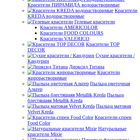
Красители ПИРАМИДА водорастворимые
Красители
KREDA водорастворимые
Гелевые красители
Красители AMERICOLOR
Красители FOOD COLOURS
Красители VALERICO
Красители TOP
DECOR
Сухие красители /
Кандурин
Диоксид Титана
Красители
жирорастворимые
Пыльца цветочная
Альтер
Пыльца
блестящаяя Metallik Kreda
Пыльца матовая
Velvet Kreda
Красители-спреи
Food Color
Натуральные
красители Mixie
Пищевые фломастеры