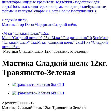
инвентарь
Пищевые красители
Подложки / подставки для
торта
Посыпки кондитерские
Формы кондитерские
Бумажные
формы и капсулы
Товары к Пасхе
Новые поступления 3
-
Сладкий шёлк
Мастика Top Decor
Марципан
Сладкий шёлк
-
М-ка "Сладкий шелк"12кг.
М-ка "Сладкий шелк" 0,25кг.
М-ка "Сладкий шелк" 0,5кг.
М-ка
"Сладкий шелк" 1кг.
М-ка "Сладкий шелк" 2кг.
М-ка "Сладкий
шелк" 6кг.
-
Мастика Сладкий шелк 12кг. Травянисто-Зеленая
Мастика Сладкий шелк 12кг.
Травянисто-Зеленая
Артикул:
00000217
Мастика Сладкий шелк 12кг. Травянисто-Зеленая