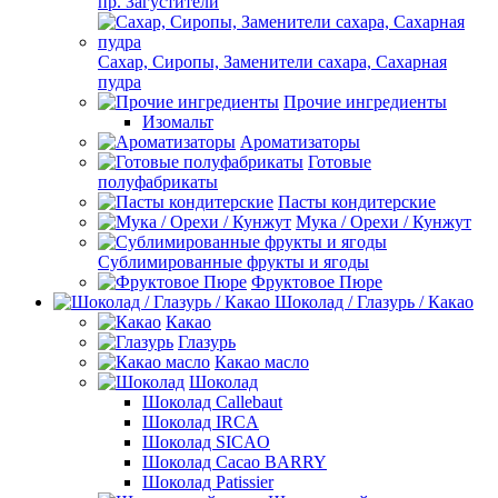
пр. Загустители
Сахар, Сиропы, Заменители сахара, Сахарная
пудра
Прочие ингредиенты
Изомальт
Ароматизаторы
Готовые
полуфабрикаты
Пасты кондитерские
Мука / Орехи / Кунжут
Сублимированные фрукты и ягоды
Фруктовое Пюре
Шоколад / Глазурь / Какао
Какао
Глазурь
Какао масло
Шоколад
Шоколад Callebaut
Шоколад IRCA
Шоколад SICAO
Шоколад Cacao BARRY
Шоколад Patissier