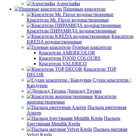
Аэрографы
Пищевые красители
Красители Mr. Flavor водорастворимые
Красители ПИРАМИДА водорастворимые
Красители
KREDA водорастворимые
Гелевые красители
Красители AMERICOLOR
Красители FOOD COLOURS
Красители VALERICO
Красители TOP
DECOR
Сухие красители /
Кандурин
Диоксид Титана
Красители
жирорастворимые
Пыльца цветочная
Альтер
Пыльца
блестящаяя Metallik Kreda
Пыльца матовая
Velvet Kreda