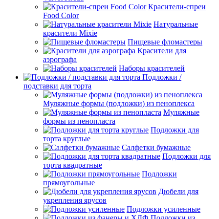
Красители-спреи
Food Color
Натуральные
красители Mixie
Пищевые фломастеры
Красители для
аэрографа
Наборы красителей
Подложки /
подставки для торта
Муляжные формы (подложки) из пеноплекса
Муляжные
формы из пенопласта
Подложки для
торта круглые
Салфетки бумажные
Подложки для
торта квадратные
Подложки
прямоугольные
Дюбели для
укрепления ярусов
Подложки усиленные
Подложки из