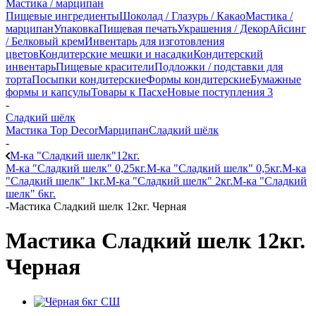
Мастика / марципан
Пищевые ингредиенты
Шоколад / Глазурь / Какао
Мастика /
марципан
Упаковка
Пищевая печать
Украшения / Декор
Айсинг
/ Белковый крем
Инвентарь для изготовления
цветов
Кондитерские мешки и насадки
Кондитерский
инвентарь
Пищевые красители
Подложки / подставки для
торта
Посыпки кондитерские
Формы кондитерские
Бумажные
формы и капсулы
Товары к Пасхе
Новые поступления 3
-
Сладкий шёлк
Мастика Top Decor
Марципан
Сладкий шёлк
-
М-ка "Сладкий шелк"12кг.
М-ка "Сладкий шелк" 0,25кг.
М-ка "Сладкий шелк" 0,5кг.
М-ка
"Сладкий шелк" 1кг.
М-ка "Сладкий шелк" 2кг.
М-ка "Сладкий
шелк" 6кг.
-
Мастика Сладкий шелк 12кг. Черная
Мастика Сладкий шелк 12кг.
Черная