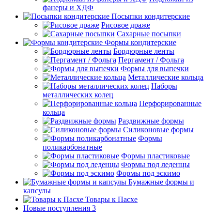
фанеры и ХДФ
Посыпки кондитерские
Рисовое драже
Сахарные посыпки
Формы кондитерские
Бордюрные ленты
Пергамент / Фольга
Формы для выпечки
Металлические кольца
Наборы
металлических колец
Перфорированные
кольца
Раздвижные формы
Силиконовые формы
Формы
поликарбонатные
Формы пластиковые
Формы под леденцы
Формы под эскимо
Бумажные формы и
капсулы
Товары к Пасхе
Новые поступления 3