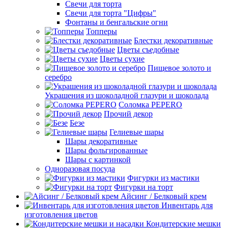
Свечи для торта
Свечи для торта "Цифры"
Фонтаны и бенгальские огни
Топперы
Блестки декоративные
Цветы съедобные
Цветы сухие
Пищевое золото и
серебро
Украшения из шоколадной глазури и шоколада
Соломка PEPERO
Прочий декор
Безе
Гелиевые шары
Шары декоративные
Шары фольгированные
Шары с картинкой
Одноразовая посуда
Фигурки из мастики
Фигурки на торт
Айсинг / Белковый крем
Инвентарь для
изготовления цветов
Кондитерские мешки