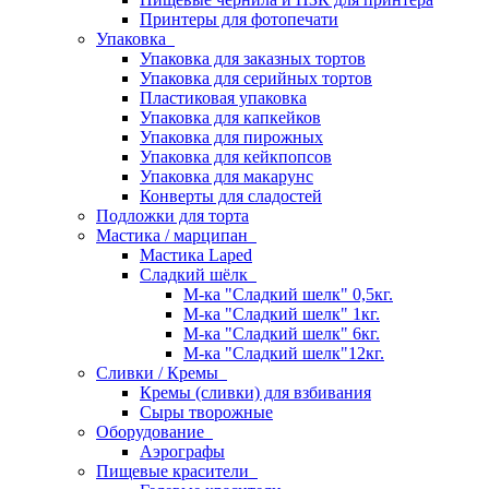
Принтеры для фотопечати
Упаковка
Упаковка для заказных тортов
Упаковка для серийных тортов
Пластиковая упаковка
Упаковка для капкейков
Упаковка для пирожных
Упаковка для кейкпопсов
Упаковка для макарунс
Конверты для сладостей
Подложки для торта
Мастика / марципан
Мастика Laped
Сладкий шёлк
М-ка "Сладкий шелк" 0,5кг.
М-ка "Сладкий шелк" 1кг.
М-ка "Сладкий шелк" 6кг.
М-ка "Сладкий шелк"12кг.
Сливки / Кремы
Кремы (сливки) для взбивания
Сыры творожные
Оборудование
Аэрографы
Пищевые красители