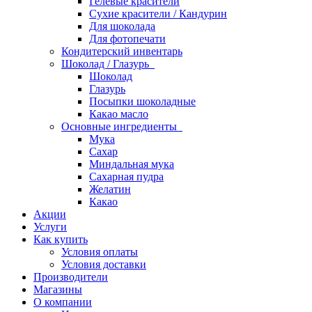
Гелевые красители
Сухие красители / Кандурин
Для шоколада
Для фотопечати
Кондитерский инвентарь
Шоколад / Глазурь
Шоколад
Глазурь
Посыпки шоколадные
Какао масло
Основные ингредиенты
Мука
Сахар
Миндальная мука
Сахарная пудра
Желатин
Какао
Акции
Услуги
Как купить
Условия оплаты
Условия доставки
Производители
Магазины
О компании