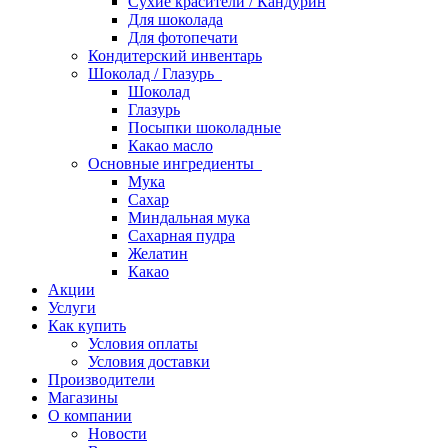
Сухие красители / Кандурин
Для шоколада
Для фотопечати
Кондитерский инвентарь
Шоколад / Глазурь
Шоколад
Глазурь
Посыпки шоколадные
Какао масло
Основные ингредиенты
Мука
Сахар
Миндальная мука
Сахарная пудра
Желатин
Какао
Акции
Услуги
Как купить
Условия оплаты
Условия доставки
Производители
Магазины
О компании
Новости