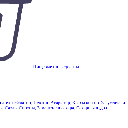
Пищевые ингредиенты
Желатин, Пектин, Агар-агар, Крахмал и пр. Загустители
Сахар, Сиропы, Заменители сахара, Сахарная пудра