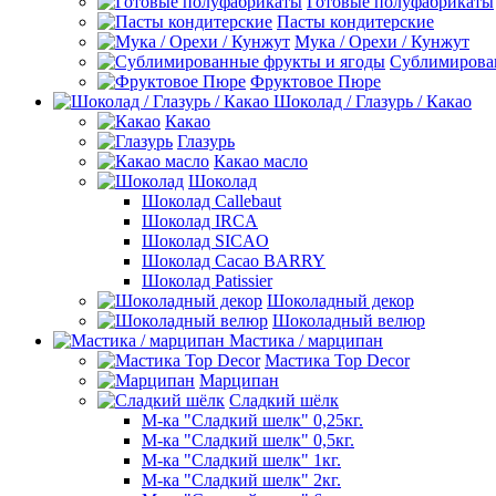
Готовые полуфабрикаты
Пасты кондитерские
Мука / Орехи / Кунжут
Сублимирова
Фруктовое Пюре
Шоколад / Глазурь / Какао
Какао
Глазурь
Какао масло
Шоколад
Шоколад Callebaut
Шоколад IRCA
Шоколад SICAO
Шоколад Cacao BARRY
Шоколад Patissier
Шоколадный декор
Шоколадный велюр
Мастика / марципан
Мастика Top Decor
Марципан
Сладкий шёлк
М-ка "Сладкий шелк" 0,25кг.
М-ка "Сладкий шелк" 0,5кг.
М-ка "Сладкий шелк" 1кг.
М-ка "Сладкий шелк" 2кг.