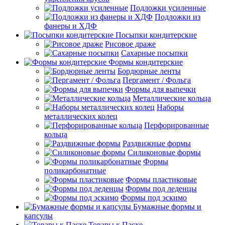
Подложки усиленные
Подложки из
фанеры и ХДФ
Посыпки кондитерские
Рисовое драже
Сахарные посыпки
Формы кондитерские
Бордюрные ленты
Пергамент / Фольга
Формы для выпечки
Металлические кольца
Наборы
металлических колец
Перфорированные
кольца
Раздвижные формы
Силиконовые формы
Формы
поликарбонатные
Формы пластиковые
Формы под леденцы
Формы под эскимо
Бумажные формы и
капсулы
Товары к Пасхе