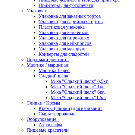
Принтеры для фотопечати
Упаковка
Упаковка для заказных тортов
Упаковка для серийных тортов
Пластиковая упаковка
Упаковка для капкейков
Упаковка для пирожных
Упаковка для кейкпопсов
Упаковка для макарунс
Конверты для сладостей
Подложки для торта
Мастика / марципан
Мастика Laped
Сладкий шёлк
М-ка "Сладкий шелк" 0,5кг.
М-ка "Сладкий шелк" 1кг.
М-ка "Сладкий шелк" 6кг.
М-ка "Сладкий шелк"12кг.
Сливки / Кремы
Кремы (сливки) для взбивания
Сыры творожные
Оборудование
Аэрографы
Пищевые красители