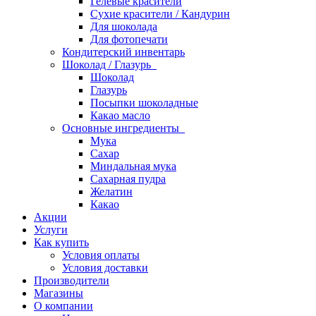
Гелевые красители
Сухие красители / Кандурин
Для шоколада
Для фотопечати
Кондитерский инвентарь
Шоколад / Глазурь
Шоколад
Глазурь
Посыпки шоколадные
Какао масло
Основные ингредиенты
Мука
Сахар
Миндальная мука
Сахарная пудра
Желатин
Какао
Акции
Услуги
Как купить
Условия оплаты
Условия доставки
Производители
Магазины
О компании