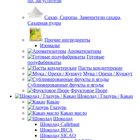
пр. Загустители
Сахар, Сиропы, Заменители сахара,
Сахарная пудра
Прочие ингредиенты
Изомальт
Ароматизаторы
Готовые
полуфабрикаты
Пасты кондитерские
Мука / Орехи / Кунжут
Сублимированные фрукты и ягоды
Фруктовое Пюре
Шоколад / Глазурь / Какао
Какао
Глазурь
Какао масло
Шоколад
Шоколад Callebaut
Шоколад IRCA
Шоколад SICAO