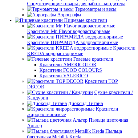
Сопутствующие товары для работы кондитера
Термометры и весы
Аэрографы
Пищевые красители
Красители Mr. Flavor водорастворимые
Красители ПИРАМИДА водорастворимые
Красители
KREDA водорастворимые
Гелевые красители
Красители AMERICOLOR
Красители FOOD COLOURS
Красители VALERICO
Красители TOP
DECOR
Сухие красители /
Кандурин
Диоксид Титана
Красители
жирорастворимые
Пыльца цветочная
Альтер
Пыльца
блестящаяя Metallik Kreda