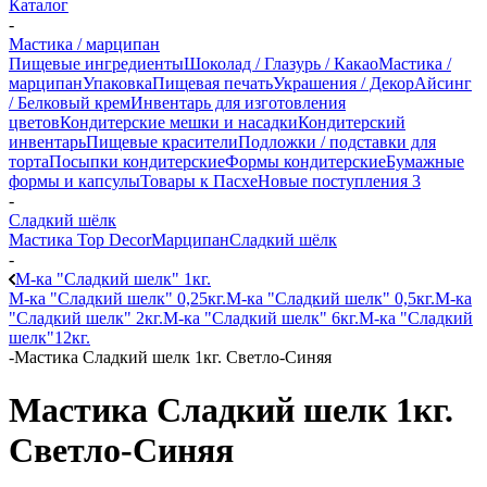
Каталог
-
Мастика / марципан
Пищевые ингредиенты
Шоколад / Глазурь / Какао
Мастика /
марципан
Упаковка
Пищевая печать
Украшения / Декор
Айсинг
/ Белковый крем
Инвентарь для изготовления
цветов
Кондитерские мешки и насадки
Кондитерский
инвентарь
Пищевые красители
Подложки / подставки для
торта
Посыпки кондитерские
Формы кондитерские
Бумажные
формы и капсулы
Товары к Пасхе
Новые поступления 3
-
Сладкий шёлк
Мастика Top Decor
Марципан
Сладкий шёлк
-
М-ка "Сладкий шелк" 1кг.
М-ка "Сладкий шелк" 0,25кг.
М-ка "Сладкий шелк" 0,5кг.
М-ка
"Сладкий шелк" 2кг.
М-ка "Сладкий шелк" 6кг.
М-ка "Сладкий
шелк"12кг.
-
Мастика Сладкий шелк 1кг. Светло-Синяя
Мастика Сладкий шелк 1кг.
Светло-Синяя