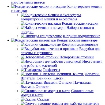
изготовления цветов
Кондитерские мешки
и насадки
Кондитерские мешки и аксессуары
Кондитерские насадки
Наборы мешки и
насадки
Шприцы кондитерские
Кондитерский инвентарь
Коврики силиконовые
Вырубки для
печенья и пряников
Поворотные столики
Инструмент
для работы с мастикой
Трафареты
Лопатки.
Шпатели. Венчики. Кисти.
Плунжеры,
Выемки, Оттиски
Силиконовые
молды и маты
Скалки