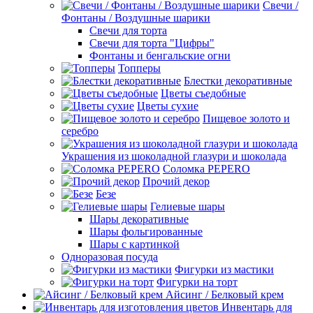
Свечи /
Фонтаны / Воздушные шарики
Свечи для торта
Свечи для торта "Цифры"
Фонтаны и бенгальские огни
Топперы
Блестки декоративные
Цветы съедобные
Цветы сухие
Пищевое золото и
серебро
Украшения из шоколадной глазури и шоколада
Соломка PEPERO
Прочий декор
Безе
Гелиевые шары
Шары декоративные
Шары фольгированные
Шары с картинкой
Одноразовая посуда
Фигурки из мастики
Фигурки на торт
Айсинг / Белковый крем
Инвентарь для