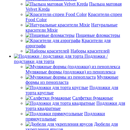
Пыльца матовая
Velvet Kreda
Красители-спреи
Food Color
Натуральные
красители Mixie
Пищевые фломастеры
Красители для
аэрографа
Наборы красителей
Подложки /
подставки для торта
Муляжные формы (подложки) из пеноплекса
Муляжные
формы из пенопласта
Подложки для
торта круглые
Салфетки бумажные
Подложки для
торта квадратные
Подложки
прямоугольные
Дюбели для
укрепления ярусов