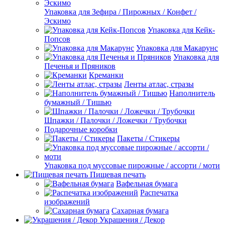
Упаковка для Зефира / Пирожных / Конфет /
Эскимо
Упаковка для Кейк-
Попсов
Упаковка для Макарунс
Упаковка для
Печенья и Пряников
Креманки
Ленты атлас, стразы
Наполнитель
бумажный / Тишью
Шпажки / Палочки / Ложечки / Трубочки
Подарочные коробки
Пакеты / Стикеры
Упаковка под муссовые пирожные / ассорти / моти
Пищевая печать
Вафельная бумага
Распечатка
изображений
Сахарная бумага
Украшения / Декор