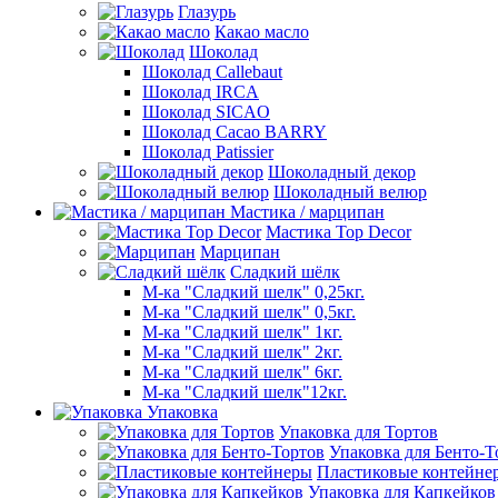
Глазурь
Какао масло
Шоколад
Шоколад Callebaut
Шоколад IRCA
Шоколад SICAO
Шоколад Cacao BARRY
Шоколад Patissier
Шоколадный декор
Шоколадный велюр
Мастика / марципан
Мастика Top Decor
Марципан
Сладкий шёлк
М-ка "Сладкий шелк" 0,25кг.
М-ка "Сладкий шелк" 0,5кг.
М-ка "Сладкий шелк" 1кг.
М-ка "Сладкий шелк" 2кг.
М-ка "Сладкий шелк" 6кг.
М-ка "Сладкий шелк"12кг.
Упаковка
Упаковка для Тортов
Упаковка для Бенто-Т
Пластиковые контейне
Упаковка для Капкейков