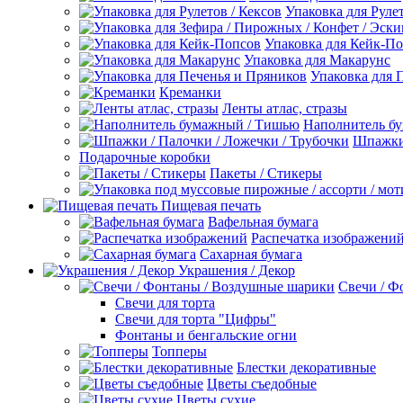
Упаковка для Рулет
Упаковка для Кейк-П
Упаковка для Макарунс
Упаковка для 
Креманки
Ленты атлас, стразы
Наполнитель б
Шпажки 
Подарочные коробки
Пакеты / Стикеры
Пищевая печать
Вафельная бумага
Распечатка изображени
Сахарная бумага
Украшения / Декор
Свечи / Ф
Свечи для торта
Свечи для торта "Цифры"
Фонтаны и бенгальские огни
Топперы
Блестки декоративные
Цветы съедобные
Цветы сухие