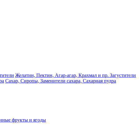
Желатин, Пектин, Агар-агар, Крахмал и пр. Загустители
Сахар, Сиропы, Заменители сахара, Сахарная пудра
нные фрукты и ягоды