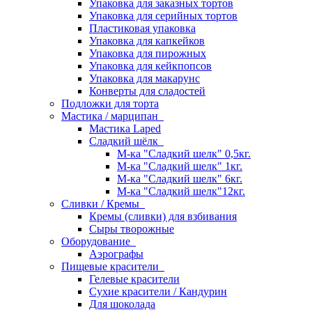
Упаковка для заказных тортов
Упаковка для серийных тортов
Пластиковая упаковка
Упаковка для капкейков
Упаковка для пирожных
Упаковка для кейкпопсов
Упаковка для макарунс
Конверты для сладостей
Подложки для торта
Мастика / марципан
Мастика Laped
Сладкий шёлк
М-ка "Сладкий шелк" 0,5кг.
М-ка "Сладкий шелк" 1кг.
М-ка "Сладкий шелк" 6кг.
М-ка "Сладкий шелк"12кг.
Сливки / Кремы
Кремы (сливки) для взбивания
Сыры творожные
Оборудование
Аэрографы
Пищевые красители
Гелевые красители
Сухие красители / Кандурин
Для шоколада