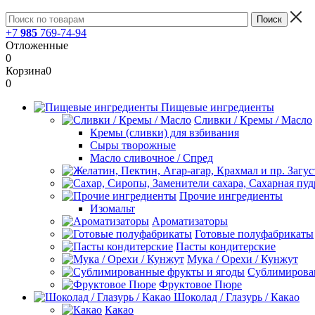
+7
985
769-74-94
Отложенные
0
Корзина
0
0
Пищевые ингредиенты
Сливки / Кремы / Масло
Кремы (сливки) для взбивания
Сыры творожные
Масло сливочное / Спред
Прочие ингредиенты
Изомальт
Ароматизаторы
Готовые полуфабрикаты
Пасты кондитерские
Мука / Орехи / Кунжут
Сублимирова
Фруктовое Пюре
Шоколад / Глазурь / Какао
Какао