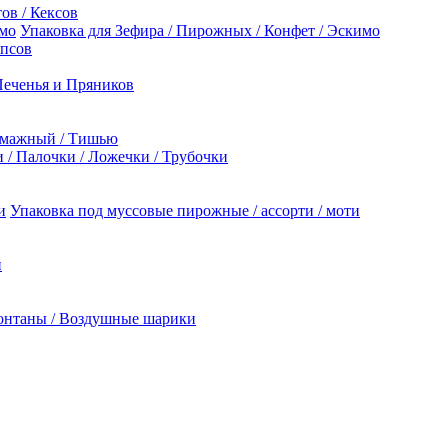
ов / Кексов
Упаковка для Зефира / Пирожных / Конфет / Эскимо
опсов
Печенья и Пряников
умажный / Тишью
/ Палочки / Ложечки / Трубочки
Упаковка под муссовые пирожные / ассорти / моти
й
онтаны / Воздушные шарики