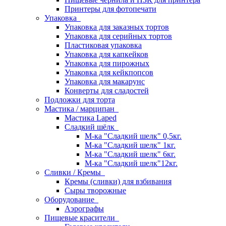
Принтеры для фотопечати
Упаковка
Упаковка для заказных тортов
Упаковка для серийных тортов
Пластиковая упаковка
Упаковка для капкейков
Упаковка для пирожных
Упаковка для кейкпопсов
Упаковка для макарунс
Конверты для сладостей
Подложки для торта
Мастика / марципан
Мастика Laped
Сладкий шёлк
М-ка "Сладкий шелк" 0,5кг.
М-ка "Сладкий шелк" 1кг.
М-ка "Сладкий шелк" 6кг.
М-ка "Сладкий шелк"12кг.
Сливки / Кремы
Кремы (сливки) для взбивания
Сыры творожные
Оборудование
Аэрографы
Пищевые красители