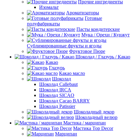
Прочие ингредиенты
Изомальт
Ароматизаторы
Готовые
полуфабрикаты
Пасты кондитерские
Мука / Орехи / Кунжут
Сублимированные фрукты и ягоды
Фруктовое Пюре
Шоколад / Глазурь / Какао
Какао
Глазурь
Какао масло
Шоколад
Шоколад Callebaut
Шоколад IRCA
Шоколад SICAO
Шоколад Cacao BARRY
Шоколад Patissier
Шоколадный декор
Шоколадный велюр
Мастика / марципан
Мастика Top Decor
Марципан