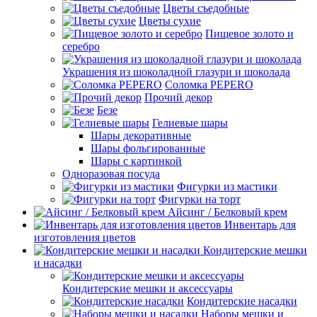
Цветы съедобные
Цветы сухие
Пищевое золото и
серебро
Украшения из шоколадной глазури и шоколада
Соломка PEPERO
Прочий декор
Безе
Гелиевые шары
Шары декоративные
Шары фольгированные
Шары с картинкой
Одноразовая посуда
Фигурки из мастики
Фигурки на торт
Айсинг / Белковый крем
Инвентарь для
изготовления цветов
Кондитерские мешки
и насадки
Кондитерские мешки и аксессуары
Кондитерские насадки
Наборы мешки и