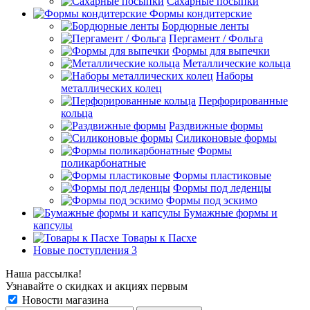
Сахарные посыпки
Формы кондитерские
Бордюрные ленты
Пергамент / Фольга
Формы для выпечки
Металлические кольца
Наборы
металлических колец
Перфорированные
кольца
Раздвижные формы
Силиконовые формы
Формы
поликарбонатные
Формы пластиковые
Формы под леденцы
Формы под эскимо
Бумажные формы и
капсулы
Товары к Пасхе
Новые поступления 3
Наша рассылка!
Узнавайте о скидках и акциях первым
Новости магазина