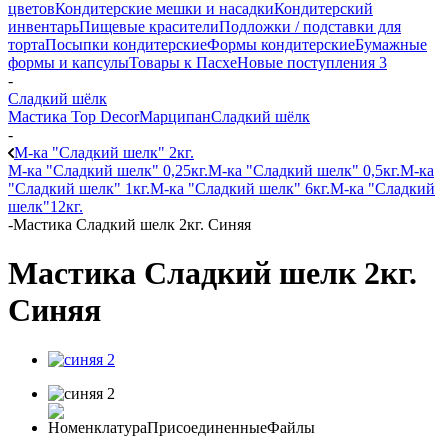
цветов
Кондитерские мешки и насадки
Кондитерский
инвентарь
Пищевые красители
Подложки / подставки для
торта
Посыпки кондитерские
Формы кондитерские
Бумажные
формы и капсулы
Товары к Пасхе
Новые поступления 3
-
Сладкий шёлк
Мастика Top Decor
Марципан
Сладкий шёлк
-
М-ка "Сладкий шелк" 2кг.
М-ка "Сладкий шелк" 0,25кг.
М-ка "Сладкий шелк" 0,5кг.
М-ка
"Сладкий шелк" 1кг.
М-ка "Сладкий шелк" 6кг.
М-ка "Сладкий
шелк"12кг.
-
Мастика Сладкий шелк 2кг. Синяя
Мастика Сладкий шелк 2кг.
Синяя