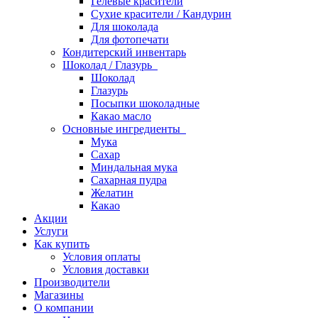
Гелевые красители
Сухие красители / Кандурин
Для шоколада
Для фотопечати
Кондитерский инвентарь
Шоколад / Глазурь
Шоколад
Глазурь
Посыпки шоколадные
Какао масло
Основные ингредиенты
Мука
Сахар
Миндальная мука
Сахарная пудра
Желатин
Какао
Акции
Услуги
Как купить
Условия оплаты
Условия доставки
Производители
Магазины
О компании