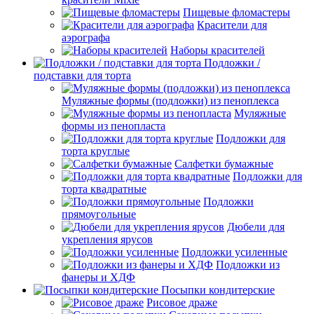
Пищевые фломастеры
Красители для
аэрографа
Наборы красителей
Подложки /
подставки для торта
Муляжные формы (подложки) из пеноплекса
Муляжные
формы из пенопласта
Подложки для
торта круглые
Салфетки бумажные
Подложки для
торта квадратные
Подложки
прямоугольные
Дюбели для
укрепления ярусов
Подложки усиленные
Подложки из
фанеры и ХДФ
Посыпки кондитерские
Рисовое драже