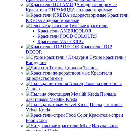
Красители ПИРАМИДА водорастворимые
Красители
KREDA водорастворимые
Гелевые красители
Красители AMERICOLOR
Красители FOOD COLOURS
Красители VALERICO
Красители TOP
DECOR
Сухие красители /
Кандурин
Диоксид Титана
Красители
жирорастворимые
Пыльца цветочная
Альтер
Пыльца
блестящаяя Metallik Kreda
Пыльца матовая
Velvet Kreda
Красители-спреи
Food Color
Натуральные
красители Mixie