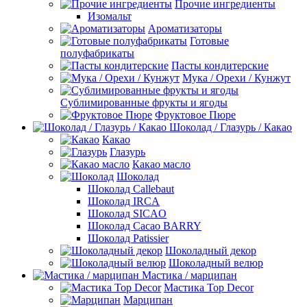
Прочие ингредиенты
Изомальт
Ароматизаторы
Готовые
полуфабрикаты
Пасты кондитерские
Мука / Орехи / Кунжут
Сублимированные фрукты и ягоды
Фруктовое Пюре
Шоколад / Глазурь / Какао
Какао
Глазурь
Какао масло
Шоколад
Шоколад Callebaut
Шоколад IRCA
Шоколад SICAO
Шоколад Cacao BARRY
Шоколад Patissier
Шоколадный декор
Шоколадный велюр
Мастика / марципан
Мастика Top Decor
Марципан