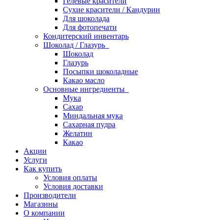
Гелевые красители
Сухие красители / Кандурин
Для шоколада
Для фотопечати
Кондитерский инвентарь
Шоколад / Глазурь
Шоколад
Глазурь
Посыпки шоколадные
Какао масло
Основные ингредиенты
Мука
Сахар
Миндальная мука
Сахарная пудра
Желатин
Какао
Акции
Услуги
Как купить
Условия оплаты
Условия доставки
Производители
Магазины
О компании