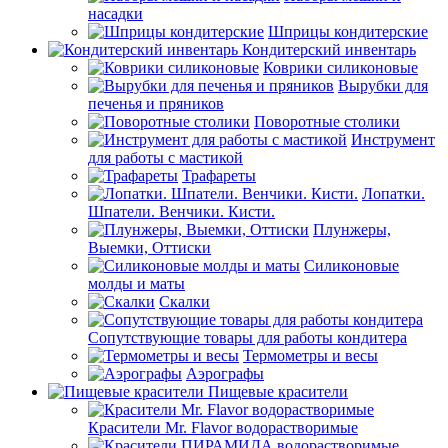
насадки
Шприцы кондитерские
Кондитерский инвентарь
Коврики силиконовые
Вырубки для
печенья и пряников
Поворотные столики
Инструмент
для работы с мастикой
Трафареты
Лопатки.
Шпатели. Венчики. Кисти.
Плунжеры,
Выемки, Оттиски
Силиконовые
молды и маты
Скалки
Сопутствующие товары для работы кондитера
Термометры и весы
Аэрографы
Пищевые красители
Красители Mr. Flavor водорастворимые