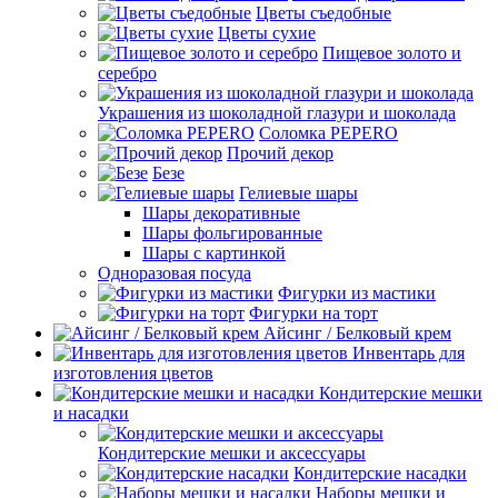
Цветы съедобные
Цветы сухие
Пищевое золото и
серебро
Украшения из шоколадной глазури и шоколада
Соломка PEPERO
Прочий декор
Безе
Гелиевые шары
Шары декоративные
Шары фольгированные
Шары с картинкой
Одноразовая посуда
Фигурки из мастики
Фигурки на торт
Айсинг / Белковый крем
Инвентарь для
изготовления цветов
Кондитерские мешки
и насадки
Кондитерские мешки и аксессуары
Кондитерские насадки
Наборы мешки и