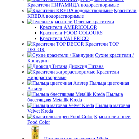
Красители ПИРАМИДА водорастворимые
Красители
KREDA водорастворимые
Гелевые красители
Красители AMERICOLOR
Красители FOOD COLOURS
Красители VALERICO
Красители TOP
DECOR
Сухие красители /
Кандурин
Диоксид Титана
Красители
жирорастворимые
Пыльца цветочная
Альтер
Пыльца
блестящаяя Metallik Kreda
Пыльца матовая
Velvet Kreda
Красители-спреи
Food Color
Натуральные красители Mixie