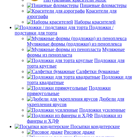
Пищевые фломастеры
Красители для
аэрографа
Наборы красителей
Подложки /
подставки для торта
Муляжные формы (подложки) из пеноплекса
Муляжные
формы из пенопласта
Подложки для
торта круглые
Салфетки бумажные
Подложки для
торта квадратные
Подложки
прямоугольные
Дюбели для
укрепления ярусов
Подложки усиленные
Подложки из
фанеры и ХДФ
Посыпки кондитерские
Рисовое драже