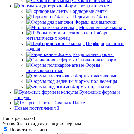
Сахарные посыпки
Формы кондитерские
Бордюрные ленты
Пергамент / Фольга
Формы для выпечки
Металлические кольца
Наборы
металлических колец
Перфорированные
кольца
Раздвижные формы
Силиконовые формы
Формы
поликарбонатные
Формы пластиковые
Формы под леденцы
Формы под эскимо
Бумажные формы и
капсулы
Товары к Пасхе
Новые поступления 3
Наша рассылка!
Узнавайте о скидках и акциях первым
Новости магазина