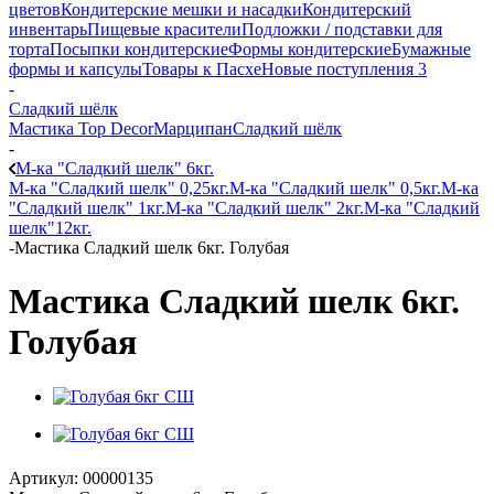
цветов
Кондитерские мешки и насадки
Кондитерский
инвентарь
Пищевые красители
Подложки / подставки для
торта
Посыпки кондитерские
Формы кондитерские
Бумажные
формы и капсулы
Товары к Пасхе
Новые поступления 3
-
Сладкий шёлк
Мастика Top Decor
Марципан
Сладкий шёлк
-
М-ка "Сладкий шелк" 6кг.
М-ка "Сладкий шелк" 0,25кг.
М-ка "Сладкий шелк" 0,5кг.
М-ка
"Сладкий шелк" 1кг.
М-ка "Сладкий шелк" 2кг.
М-ка "Сладкий
шелк"12кг.
-
Мастика Сладкий шелк 6кг. Голубая
Мастика Сладкий шелк 6кг.
Голубая
Артикул:
00000135