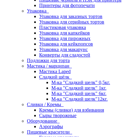
Принтеры для фотопечати
Упаковка
Упаковка для заказных тортов
Упаковка для серийных тортов
Пластиковая упаковка
Упаковка для капкейков
Упаковка для пирожных
Упаковка для кейкпопсов
Упаковка для макарунс
Конверты для сладостей
Подложки для торта
Мастика / марципан
Мастика Laped
Сладкий шёлк
М-ка "Сладкий шелк" 0,5кг.
М-ка "Сладкий шелк" 1кг.
М-ка "Сладкий шелк" 6кг.
М-ка "Сладкий шелк"12кг.
Сливки / Кремы
Кремы (сливки) для взбивания
Сыры творожные
Оборудование
Аэрографы
Пищевые красители