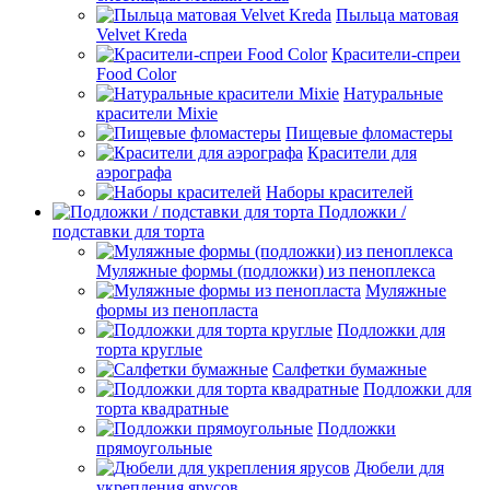
Пыльца матовая
Velvet Kreda
Красители-спреи
Food Color
Натуральные
красители Mixie
Пищевые фломастеры
Красители для
аэрографа
Наборы красителей
Подложки /
подставки для торта
Муляжные формы (подложки) из пеноплекса
Муляжные
формы из пенопласта
Подложки для
торта круглые
Салфетки бумажные
Подложки для
торта квадратные
Подложки
прямоугольные
Дюбели для
укрепления ярусов