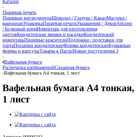
Каталог
-
Пищевая печать
Пищевые ингредиенты
Шоколад / Глазурь / Какао
Мастика /
марципан
Упаковка
Пищевая печать
Украшения / Декор
Айсинг
/ Белковый крем
Инвентарь для изготовления
цветов
Кондитерские мешки и насадки
Кондитерский
инвентарь
Пищевые красители
Подложки / подставки для
торта
Посыпки кондитерские
Формы кондитерские
Бумажные
формы и капсулы
Товары к Пасхе
Новые поступления 3
-
Вафельная бумага
Распечатка изображений
Сахарная бумага
-
Вафельная бумага А4 тонкая, 1 лист
Вафельная бумага А4 тонкая,
1 лист
Артикул:
00000243