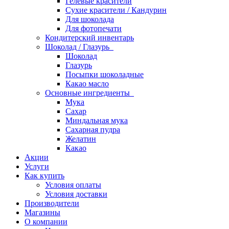
Гелевые красители
Сухие красители / Кандурин
Для шоколада
Для фотопечати
Кондитерский инвентарь
Шоколад / Глазурь
Шоколад
Глазурь
Посыпки шоколадные
Какао масло
Основные ингредиенты
Мука
Сахар
Миндальная мука
Сахарная пудра
Желатин
Какао
Акции
Услуги
Как купить
Условия оплаты
Условия доставки
Производители
Магазины
О компании