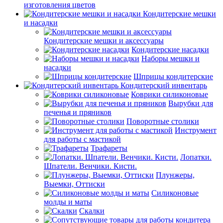
изготовления цветов
Кондитерские мешки
и насадки
Кондитерские мешки и аксессуары
Кондитерские насадки
Наборы мешки и
насадки
Шприцы кондитерские
Кондитерский инвентарь
Коврики силиконовые
Вырубки для
печенья и пряников
Поворотные столики
Инструмент
для работы с мастикой
Трафареты
Лопатки.
Шпатели. Венчики. Кисти.
Плунжеры,
Выемки, Оттиски
Силиконовые
молды и маты
Скалки