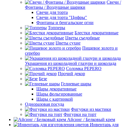
Свечи /
Фонтаны / Воздушные шарики
Свечи для торта
Свечи для торта "Цифры"
Фонтаны и бенгальские огни
Топперы
Блестки декоративные
Цветы съедобные
Цветы сухие
Пищевое золото и
серебро
Украшения из шоколадной глазури и шоколада
Соломка PEPERO
Прочий декор
Безе
Гелиевые шары
Шары декоративные
Шары фольгированные
Шары с картинкой
Одноразовая посуда
Фигурки из мастики
Фигурки на торт
Айсинг / Белковый крем
Инвентарь для