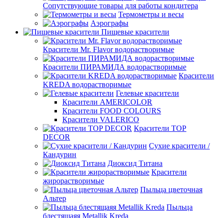
Сопутствующие товары для работы кондитера
Термометры и весы
Аэрографы
Пищевые красители
Красители Mr. Flavor водорастворимые
Красители ПИРАМИДА водорастворимые
Красители
KREDA водорастворимые
Гелевые красители
Красители AMERICOLOR
Красители FOOD COLOURS
Красители VALERICO
Красители TOP
DECOR
Сухие красители /
Кандурин
Диоксид Титана
Красители
жирорастворимые
Пыльца цветочная
Альтер
Пыльца
блестящаяя Metallik Kreda