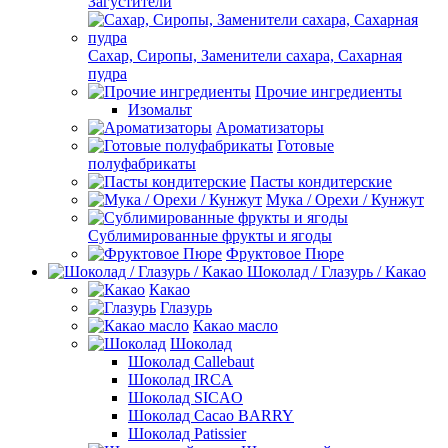
Загустители
Сахар, Сиропы, Заменители сахара, Сахарная
пудра
Прочие ингредиенты
Изомальт
Ароматизаторы
Готовые
полуфабрикаты
Пасты кондитерские
Мука / Орехи / Кунжут
Сублимированные фрукты и ягоды
Фруктовое Пюре
Шоколад / Глазурь / Какао
Какао
Глазурь
Какао масло
Шоколад
Шоколад Callebaut
Шоколад IRCA
Шоколад SICAO
Шоколад Cacao BARRY
Шоколад Patissier