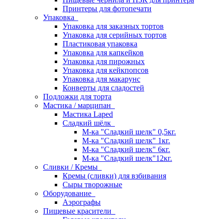
Принтеры для фотопечати
Упаковка
Упаковка для заказных тортов
Упаковка для серийных тортов
Пластиковая упаковка
Упаковка для капкейков
Упаковка для пирожных
Упаковка для кейкпопсов
Упаковка для макарунс
Конверты для сладостей
Подложки для торта
Мастика / марципан
Мастика Laped
Сладкий шёлк
М-ка "Сладкий шелк" 0,5кг.
М-ка "Сладкий шелк" 1кг.
М-ка "Сладкий шелк" 6кг.
М-ка "Сладкий шелк"12кг.
Сливки / Кремы
Кремы (сливки) для взбивания
Сыры творожные
Оборудование
Аэрографы
Пищевые красители