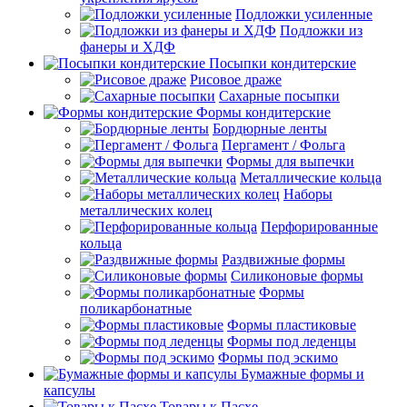
Подложки усиленные
Подложки из
фанеры и ХДФ
Посыпки кондитерские
Рисовое драже
Сахарные посыпки
Формы кондитерские
Бордюрные ленты
Пергамент / Фольга
Формы для выпечки
Металлические кольца
Наборы
металлических колец
Перфорированные
кольца
Раздвижные формы
Силиконовые формы
Формы
поликарбонатные
Формы пластиковые
Формы под леденцы
Формы под эскимо
Бумажные формы и
капсулы
Товары к Пасхе