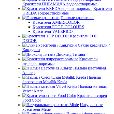
Красители ПИРАМИДА водорастворимые
Красители
KREDA водорастворимые
Гелевые красители
Красители AMERICOLOR
Красители FOOD COLOURS
Красители VALERICO
Красители TOP
DECOR
Сухие красители /
Кандурин
Диоксид Титана
Красители
жирорастворимые
Пыльца цветочная
Альтер
Пыльца
блестящаяя Metallik Kreda
Пыльца матовая
Velvet Kreda
Красители-спреи
Food Color
Натуральные
красители Mixie
Пищевые фломастеры