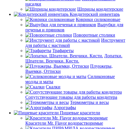
насадки
Шприцы кондитерские
Кондитерский инвентарь
Коврики силиконовые
Вырубки для
печенья и пряников
Поворотные столики
Инструмент
для работы с мастикой
Трафареты
Лопатки.
Шпатели. Венчики. Кисти.
Плунжеры,
Выемки, Оттиски
Силиконовые
молды и маты
Скалки
Сопутствующие товары для работы кондитера
Термометры и весы
Аэрографы
Пищевые красители
Красители Mr. Flavor водорастворимые