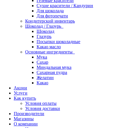
Гелевые красители
Сухие красители / Кандурин
Для шоколада
Для фотопечати
Кондитерский инвентарь
Шоколад / Глазурь
Шоколад
Глазурь
Посыпки шоколадные
Какао масло
Основные ингредиенты
Мука
Сахар
Миндальная мука
Сахарная пудра
Желатин
Какао
Акции
Услуги
Как купить
Условия оплаты
Условия доставки
Производители
Магазины
О компании