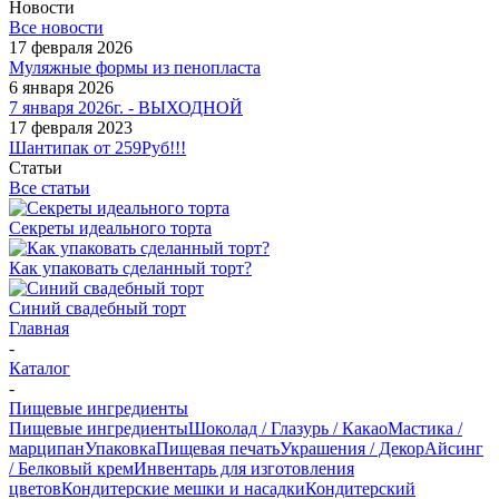
Новости
Все новости
17 февраля 2026
Муляжные формы из пенопласта
6 января 2026
7 января 2026г. - ВЫХОДНОЙ
17 февраля 2023
Шантипак от 259Руб!!!
Статьи
Все статьи
Секреты идеального торта
Как упаковать сделанный торт?
Синий свадебный торт
Главная
-
Каталог
-
Пищевые ингредиенты
Пищевые ингредиенты
Шоколад / Глазурь / Какао
Мастика /
марципан
Упаковка
Пищевая печать
Украшения / Декор
Айсинг
/ Белковый крем
Инвентарь для изготовления
цветов
Кондитерские мешки и насадки
Кондитерский