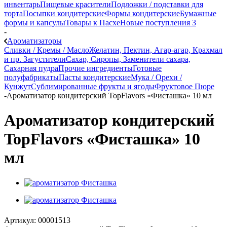
инвентарь
Пищевые красители
Подложки / подставки для
торта
Посыпки кондитерские
Формы кондитерские
Бумажные
формы и капсулы
Товары к Пасхе
Новые поступления 3
-
Ароматизаторы
Сливки / Кремы / Масло
Желатин, Пектин, Агар-агар, Крахмал
и пр. Загустители
Сахар, Сиропы, Заменители сахара,
Сахарная пудра
Прочие ингредиенты
Готовые
полуфабрикаты
Пасты кондитерские
Мука / Орехи /
Кунжут
Сублимированные фрукты и ягоды
Фруктовое Пюре
-
Ароматизатор кондитерский TopFlavors «Фисташка» 10 мл
Ароматизатор кондитерский
TopFlavors «Фисташка» 10
мл
Артикул:
00001513