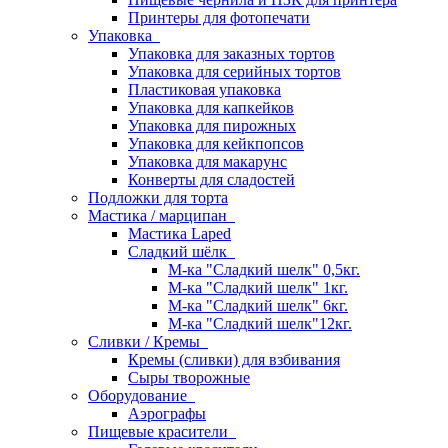
Принтеры для фотопечати
Упаковка
Упаковка для заказных тортов
Упаковка для серийных тортов
Пластиковая упаковка
Упаковка для капкейков
Упаковка для пирожных
Упаковка для кейкпопсов
Упаковка для макарунс
Конверты для сладостей
Подложки для торта
Мастика / марципан
Мастика Laped
Сладкий шёлк
М-ка "Сладкий шелк" 0,5кг.
М-ка "Сладкий шелк" 1кг.
М-ка "Сладкий шелк" 6кг.
М-ка "Сладкий шелк"12кг.
Сливки / Кремы
Кремы (сливки) для взбивания
Сыры творожные
Оборудование
Аэрографы
Пищевые красители