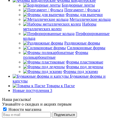
Формы кондитерские
Бордюрные ленты
Пергамент / Фольга
Формы для выпечки
Металлические кольца
Наборы
металлических колец
Перфорированные
кольца
Раздвижные формы
Силиконовые формы
Формы
поликарбонатные
Формы пластиковые
Формы под леденцы
Формы под эскимо
Бумажные формы и
капсулы
Товары к Пасхе
Новые поступления 3
Наша рассылка!
Узнавайте о скидках и акциях первым
Новости магазина