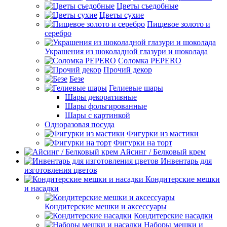
Цветы съедобные
Цветы сухие
Пищевое золото и
серебро
Украшения из шоколадной глазури и шоколада
Соломка PEPERO
Прочий декор
Безе
Гелиевые шары
Шары декоративные
Шары фольгированные
Шары с картинкой
Одноразовая посуда
Фигурки из мастики
Фигурки на торт
Айсинг / Белковый крем
Инвентарь для
изготовления цветов
Кондитерские мешки
и насадки
Кондитерские мешки и аксессуары
Кондитерские насадки
Наборы мешки и