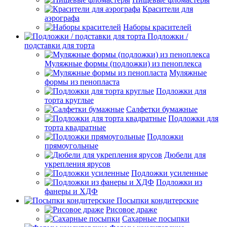
Красители для
аэрографа
Наборы красителей
Подложки /
подставки для торта
Муляжные формы (подложки) из пеноплекса
Муляжные
формы из пенопласта
Подложки для
торта круглые
Салфетки бумажные
Подложки для
торта квадратные
Подложки
прямоугольные
Дюбели для
укрепления ярусов
Подложки усиленные
Подложки из
фанеры и ХДФ
Посыпки кондитерские
Рисовое драже
Сахарные посыпки