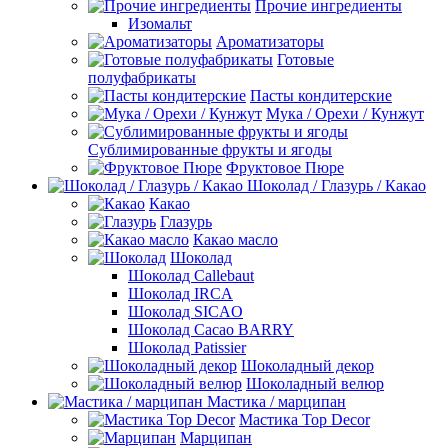
Прочие ингредиенты
Изомальт
Ароматизаторы
Готовые
полуфабрикаты
Пасты кондитерские
Мука / Орехи / Кунжут
Сублимированные фрукты и ягоды
Фруктовое Пюре
Шоколад / Глазурь / Какао
Какао
Глазурь
Какао масло
Шоколад
Шоколад Callebaut
Шоколад IRCA
Шоколад SICAO
Шоколад Cacao BARRY
Шоколад Patissier
Шоколадный декор
Шоколадный велюр
Мастика / марципан
Мастика Top Decor
Марципан