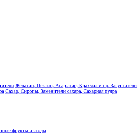
Желатин, Пектин, Агар-агар, Крахмал и пр. Загустители
Сахар, Сиропы, Заменители сахара, Сахарная пудра
нные фрукты и ягоды