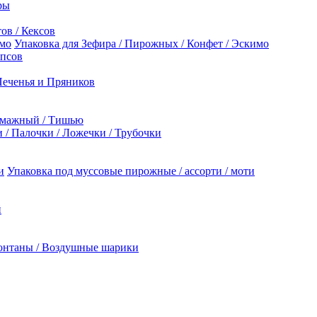
ры
ов / Кексов
Упаковка для Зефира / Пирожных / Конфет / Эскимо
опсов
Печенья и Пряников
умажный / Тишью
/ Палочки / Ложечки / Трубочки
Упаковка под муссовые пирожные / ассорти / моти
й
онтаны / Воздушные шарики