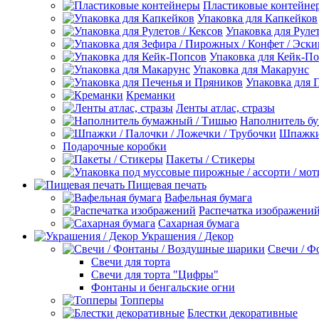
Пластиковые контейне
Упаковка для Капкейков
Упаковка для Рулет
Упаковка для Кейк-П
Упаковка для Макарунс
Упаковка для 
Креманки
Ленты атлас, стразы
Наполнитель б
Шпажки 
Подарочные коробки
Пакеты / Стикеры
Пищевая печать
Вафельная бумага
Распечатка изображени
Сахарная бумага
Украшения / Декор
Свечи / Ф
Свечи для торта
Свечи для торта "Цифры"
Фонтаны и бенгальские огни
Топперы
Блестки декоративные