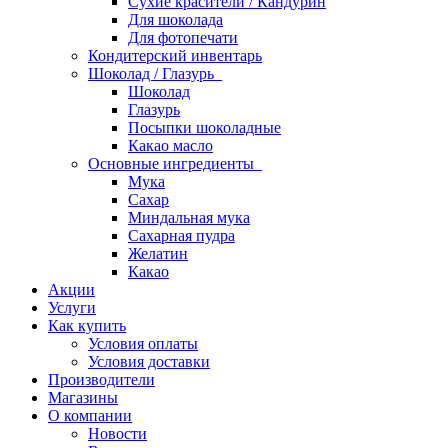
Сухие красители / Кандурин
Для шоколада
Для фотопечати
Кондитерский инвентарь
Шоколад / Глазурь
Шоколад
Глазурь
Посыпки шоколадные
Какао масло
Основные ингредиенты
Мука
Сахар
Миндальная мука
Сахарная пудра
Желатин
Какао
Акции
Услуги
Как купить
Условия оплаты
Условия доставки
Производители
Магазины
О компании
Новости