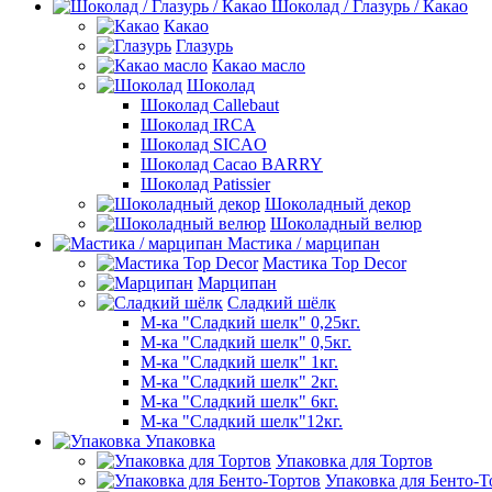
Шоколад / Глазурь / Какао
Какао
Глазурь
Какао масло
Шоколад
Шоколад Callebaut
Шоколад IRCA
Шоколад SICAO
Шоколад Cacao BARRY
Шоколад Patissier
Шоколадный декор
Шоколадный велюр
Мастика / марципан
Мастика Top Decor
Марципан
Сладкий шёлк
М-ка "Сладкий шелк" 0,25кг.
М-ка "Сладкий шелк" 0,5кг.
М-ка "Сладкий шелк" 1кг.
М-ка "Сладкий шелк" 2кг.
М-ка "Сладкий шелк" 6кг.
М-ка "Сладкий шелк"12кг.
Упаковка
Упаковка для Тортов
Упаковка для Бенто-Т