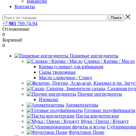
Вакансии
Контакты
+7
985
769-74-94
Отложенные
0
Корзина
0
0
Пищевые ингредиенты
Сливки / Кремы / Масло
Кремы (сливки) для взбивания
Сыры творожные
Масло сливочное / Спред
Прочие ингредиенты
Изомальт
Ароматизаторы
Готовые полуфабрикаты
Пасты кондитерские
Мука / Орехи / Кунжут
Сублимирова
Фруктовое Пюре