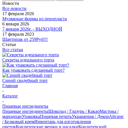
Новости
Все новости
17 февраля 2026
Муляжные формы из пенопласта
6 января 2026
7 января 2026г. - ВЫХОДНОЙ
17 февраля 2023
Шантипак от 259Руб!!!
Статьи
Все статьи
Секреты идеального торта
Как упаковать сделанный торт?
Синий свадебный торт
Главная
-
Каталог
-
Пищевые ингредиенты
Пищевые ингредиенты
Шоколад / Глазурь / Какао
Мастика /
марципан
Упаковка
Пищевая печать
Украшения / Декор
Айсинг
/ Белковый крем
Инвентарь для изготовления
цветов
Кондитерские мешки и насадки
Кондитерский