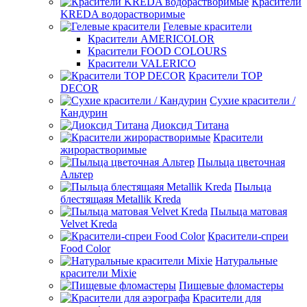
Красители
KREDA водорастворимые
Гелевые красители
Красители AMERICOLOR
Красители FOOD COLOURS
Красители VALERICO
Красители TOP
DECOR
Сухие красители /
Кандурин
Диоксид Титана
Красители
жирорастворимые
Пыльца цветочная
Альтер
Пыльца
блестящаяя Metallik Kreda
Пыльца матовая
Velvet Kreda
Красители-спреи
Food Color
Натуральные
красители Mixie
Пищевые фломастеры
Красители для