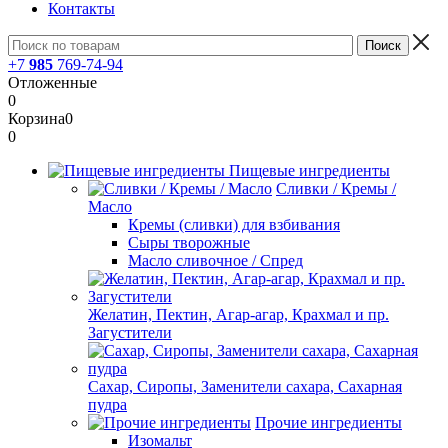
Контакты
+7
985
769-74-94
Отложенные
0
Корзина
0
0
Пищевые ингредиенты
Сливки / Кремы /
Масло
Кремы (сливки) для взбивания
Сыры творожные
Масло сливочное / Спред
Желатин, Пектин, Агар-агар, Крахмал и пр.
Загустители
Сахар, Сиропы, Заменители сахара, Сахарная
пудра
Прочие ингредиенты
Изомальт