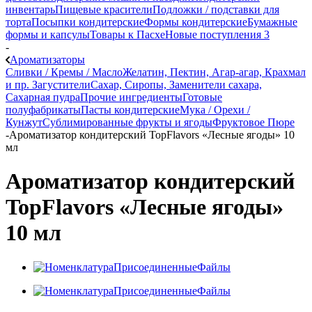
инвентарь
Пищевые красители
Подложки / подставки для
торта
Посыпки кондитерские
Формы кондитерские
Бумажные
формы и капсулы
Товары к Пасхе
Новые поступления 3
-
Ароматизаторы
Сливки / Кремы / Масло
Желатин, Пектин, Агар-агар, Крахмал
и пр. Загустители
Сахар, Сиропы, Заменители сахара,
Сахарная пудра
Прочие ингредиенты
Готовые
полуфабрикаты
Пасты кондитерские
Мука / Орехи /
Кунжут
Сублимированные фрукты и ягоды
Фруктовое Пюре
-
Ароматизатор кондитерский TopFlavors «Лесные ягоды» 10
мл
Ароматизатор кондитерский
TopFlavors «Лесные ягоды»
10 мл