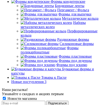
Формы кондитерские
Бордюрные ленты
Пергамент / Фольга
Формы для выпечки
Металлические кольца
Наборы
металлических колец
Перфорированные
кольца
Раздвижные формы
Силиконовые формы
Формы
поликарбонатные
Формы пластиковые
Формы под леденцы
Формы под эскимо
Бумажные формы и
капсулы
Товары к Пасхе
Новые поступления 3
Наша рассылка!
Узнавайте о скидках и акциях первым
Новости магазина