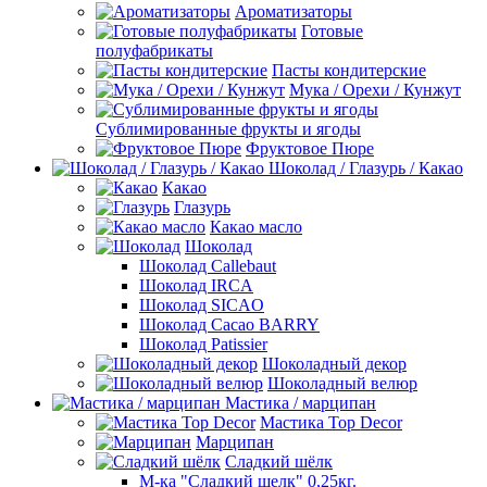
Ароматизаторы
Готовые
полуфабрикаты
Пасты кондитерские
Мука / Орехи / Кунжут
Сублимированные фрукты и ягоды
Фруктовое Пюре
Шоколад / Глазурь / Какао
Какао
Глазурь
Какао масло
Шоколад
Шоколад Callebaut
Шоколад IRCA
Шоколад SICAO
Шоколад Cacao BARRY
Шоколад Patissier
Шоколадный декор
Шоколадный велюр
Мастика / марципан
Мастика Top Decor
Марципан
Сладкий шёлк
М-ка "Сладкий шелк" 0,25кг.