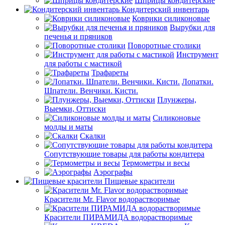
Шприцы кондитерские
Кондитерский инвентарь
Коврики силиконовые
Вырубки для
печенья и пряников
Поворотные столики
Инструмент
для работы с мастикой
Трафареты
Лопатки.
Шпатели. Венчики. Кисти.
Плунжеры,
Выемки, Оттиски
Силиконовые
молды и маты
Скалки
Сопутствующие товары для работы кондитера
Термометры и весы
Аэрографы
Пищевые красители
Красители Mr. Flavor водорастворимые
Красители ПИРАМИДА водорастворимые