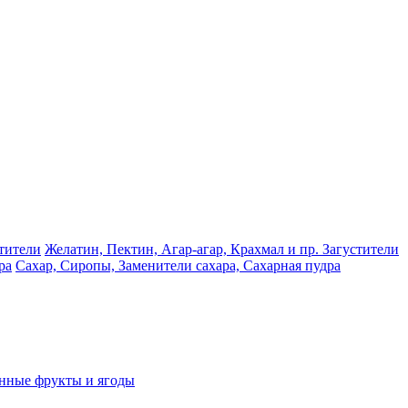
Желатин, Пектин, Агар-агар, Крахмал и пр. Загустители
Сахар, Сиропы, Заменители сахара, Сахарная пудра
нные фрукты и ягоды