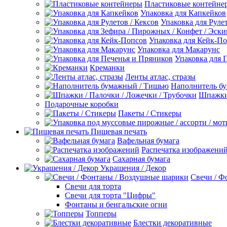
Пластиковые контейне
Упаковка для Капкейков
Упаковка для Рулет
Упаковка для Кейк-П
Упаковка для Макарунс
Упаковка для 
Креманки
Ленты атлас, стразы
Наполнитель б
Шпажки 
Подарочные коробки
Пакеты / Стикеры
Пищевая печать
Вафельная бумага
Распечатка изображени
Сахарная бумага
Украшения / Декор
Свечи / Ф
Свечи для торта
Свечи для торта "Цифры"
Фонтаны и бенгальские огни
Топперы
Блестки декоративные