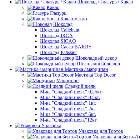
Шоколад / Глазурь / Какао
Какао
Глазурь
Какао масло
Шоколад
Шоколад Callebaut
Шоколад IRCA
Шоколад SICAO
Шоколад Cacao BARRY
Шоколад Patissier
Шоколадный декор
Шоколадный велюр
Мастика / марципан
Мастика Top Decor
Марципан
Сладкий шёлк
М-ка "Сладкий шелк" 0,25кг.
М-ка "Сладкий шелк" 0,5кг.
М-ка "Сладкий шелк" 1кг.
М-ка "Сладкий шелк" 2кг.
М-ка "Сладкий шелк" 6кг.
М-ка "Сладкий шелк"12кг.
Упаковка
Упаковка для Тортов
Упаковка для Бенто-Т