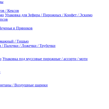
ры
ов / Кексов
Упаковка для Зефира / Пирожных / Конфет / Эскимо
опсов
Печенья и Пряников
умажный / Тишью
/ Палочки / Ложечки / Трубочки
Упаковка под муссовые пирожные / ассорти / моти
й
онтаны / Воздушные шарики