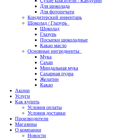
Сухие красители / Кандурин
Для шоколада
Для фотопечати
Кондитерский инвентарь
Шоколад / Глазурь
Шоколад
Глазурь
Посыпки шоколадные
Какао масло
Основные ингредиенты
Мука
Сахар
Миндальная мука
Сахарная пудра
Желатин
Какао
Акции
Услуги
Как купить
Условия оплаты
Условия доставки
Производители
Магазины
О компании
Новости