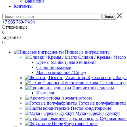
Вакансии
Контакты
+7
985
769-74-94
Отложенные
0
Корзина
0
0
Пищевые ингредиенты
Сливки / Кремы / Масло
Кремы (сливки) для взбивания
Сыры творожные
Масло сливочное / Спред
Прочие ингредиенты
Изомальт
Ароматизаторы
Готовые полуфабрикаты
Пасты кондитерские
Мука / Орехи / Кунжут
Сублимирова
Фруктовое Пюре