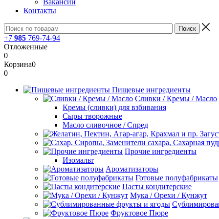
Вакансии
Контакты
+7
985
769-74-94
Отложенные
0
Корзина
0
0
Пищевые ингредиенты
Сливки / Кремы / Масло
Кремы (сливки) для взбивания
Сыры творожные
Масло сливочное / Спред
Прочие ингредиенты
Изомальт
Ароматизаторы
Готовые полуфабрикаты
Пасты кондитерские
Мука / Орехи / Кунжут
Сублимирова
Фруктовое Пюре