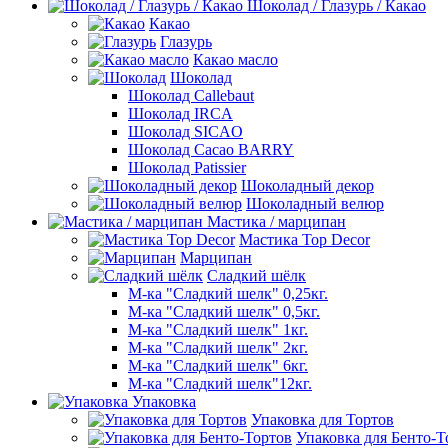
Шоколад / Глазурь / Какао
Какао
Глазурь
Какао масло
Шоколад
Шоколад Callebaut
Шоколад IRCA
Шоколад SICAO
Шоколад Cacao BARRY
Шоколад Patissier
Шоколадный декор
Шоколадный велюр
Мастика / марципан
Мастика Top Decor
Марципан
Сладкий шёлк
М-ка "Сладкий шелк" 0,25кг.
М-ка "Сладкий шелк" 0,5кг.
М-ка "Сладкий шелк" 1кг.
М-ка "Сладкий шелк" 2кг.
М-ка "Сладкий шелк" 6кг.
М-ка "Сладкий шелк"12кг.
Упаковка
Упаковка для Тортов
Упаковка для Бенто-Т