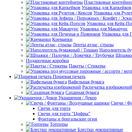
Пластиковые контейне
Упаковка для Капкейков
Упаковка для Рулет
Упаковка для Кейк-П
Упаковка для Макарунс
Упаковка для 
Креманки
Ленты атлас, стразы
Наполнитель б
Шпажки 
Подарочные коробки
Пакеты / Стикеры
Пищевая печать
Вафельная бумага
Распечатка изображени
Сахарная бумага
Украшения / Декор
Свечи / Ф
Свечи для торта
Свечи для торта "Цифры"
Фонтаны и бенгальские огни
Топперы
Блестки декоративные