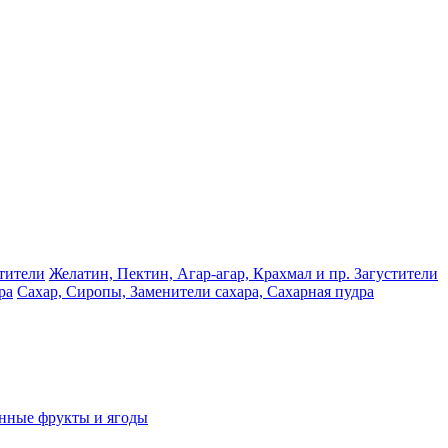
Желатин, Пектин, Агар-агар, Крахмал и пр. Загустители
Сахар, Сиропы, Заменители сахара, Сахарная пудра
нные фрукты и ягоды