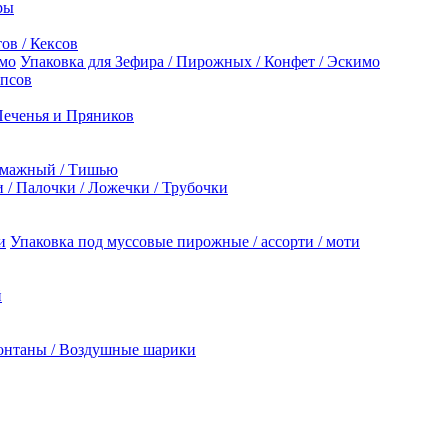
ры
ов / Кексов
Упаковка для Зефира / Пирожных / Конфет / Эскимо
опсов
Печенья и Пряников
умажный / Тишью
/ Палочки / Ложечки / Трубочки
Упаковка под муссовые пирожные / ассорти / моти
й
онтаны / Воздушные шарики