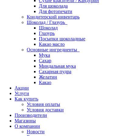
Сухие красители / Кандурин
Для шоколада
Для фотопечати
Кондитерский инвентарь
Шоколад / Глазурь
Шоколад
Глазурь
Посыпки шоколадные
Какао масло
Основные ингредиенты
Мука
Сахар
Миндальная мука
Сахарная пудра
Желатин
Какао
Акции
Услуги
Как купить
Условия оплаты
Условия доставки
Производители
Магазины
О компании
Новости