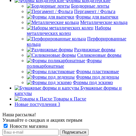
Формы кондитерские
Бордюрные ленты
Пергамент / Фольга
Формы для выпечки
Металлические кольца
Наборы
металлических колец
Перфорированные
кольца
Раздвижные формы
Силиконовые формы
Формы
поликарбонатные
Формы пластиковые
Формы под леденцы
Формы под эскимо
Бумажные формы и
капсулы
Товары к Пасхе
Новые поступления 3
Наша рассылка!
Узнавайте о скидках и акциях первым
Новости магазина