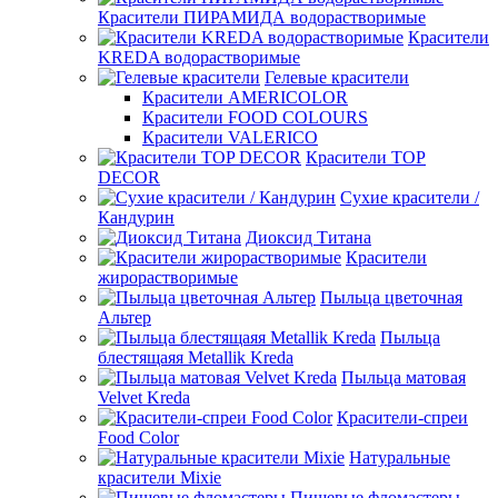
Красители ПИРАМИДА водорастворимые
Красители
KREDA водорастворимые
Гелевые красители
Красители AMERICOLOR
Красители FOOD COLOURS
Красители VALERICO
Красители TOP
DECOR
Сухие красители /
Кандурин
Диоксид Титана
Красители
жирорастворимые
Пыльца цветочная
Альтер
Пыльца
блестящаяя Metallik Kreda
Пыльца матовая
Velvet Kreda
Красители-спреи
Food Color
Натуральные
красители Mixie
Пищевые фломастеры