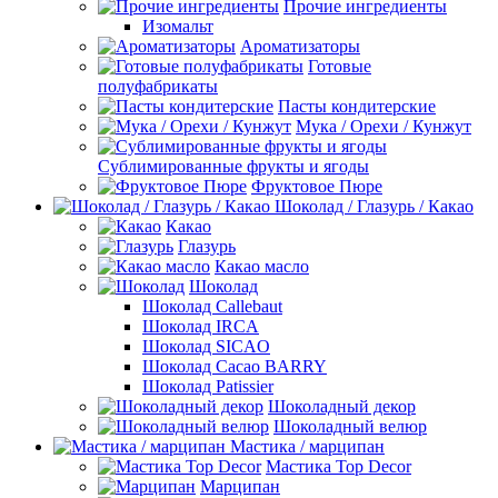
Прочие ингредиенты
Изомальт
Ароматизаторы
Готовые
полуфабрикаты
Пасты кондитерские
Мука / Орехи / Кунжут
Сублимированные фрукты и ягоды
Фруктовое Пюре
Шоколад / Глазурь / Какао
Какао
Глазурь
Какао масло
Шоколад
Шоколад Callebaut
Шоколад IRCA
Шоколад SICAO
Шоколад Cacao BARRY
Шоколад Patissier
Шоколадный декор
Шоколадный велюр
Мастика / марципан
Мастика Top Decor
Марципан