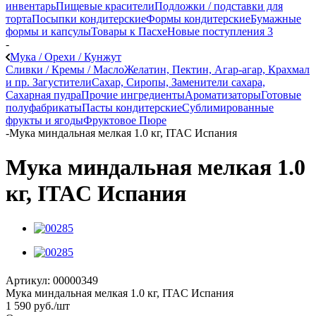
инвентарь
Пищевые красители
Подложки / подставки для
торта
Посыпки кондитерские
Формы кондитерские
Бумажные
формы и капсулы
Товары к Пасхе
Новые поступления 3
-
Мука / Орехи / Кунжут
Сливки / Кремы / Масло
Желатин, Пектин, Агар-агар, Крахмал
и пр. Загустители
Сахар, Сиропы, Заменители сахара,
Сахарная пудра
Прочие ингредиенты
Ароматизаторы
Готовые
полуфабрикаты
Пасты кондитерские
Сублимированные
фрукты и ягоды
Фруктовое Пюре
-
Мука миндальная мелкая 1.0 кг, ITAC Испания
Мука миндальная мелкая 1.0
кг, ITAC Испания
Артикул:
00000349
Мука миндальная мелкая 1.0 кг, ITAC Испания
1 590
руб.
/шт