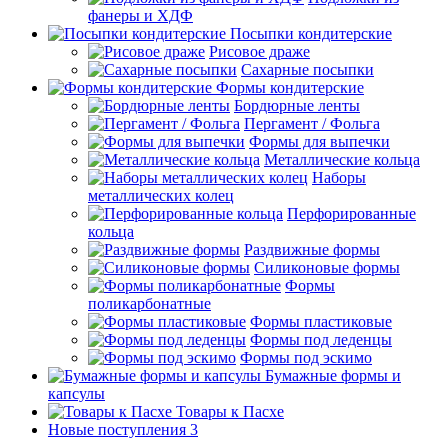
фанеры и ХДФ
Посыпки кондитерские
Рисовое драже
Сахарные посыпки
Формы кондитерские
Бордюрные ленты
Пергамент / Фольга
Формы для выпечки
Металлические кольца
Наборы
металлических колец
Перфорированные
кольца
Раздвижные формы
Силиконовые формы
Формы
поликарбонатные
Формы пластиковые
Формы под леденцы
Формы под эскимо
Бумажные формы и
капсулы
Товары к Пасхе
Новые поступления 3