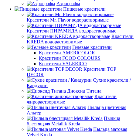
Аэрографы
Пищевые красители
Красители Mr. Flavor водорастворимые
Красители ПИРАМИДА водорастворимые
Красители
KREDA водорастворимые
Гелевые красители
Красители AMERICOLOR
Красители FOOD COLOURS
Красители VALERICO
Красители TOP
DECOR
Сухие красители /
Кандурин
Диоксид Титана
Красители
жирорастворимые
Пыльца цветочная
Альтер
Пыльца
блестящаяя Metallik Kreda
Пыльца матовая
Velvet Kreda