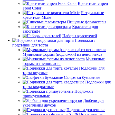
Красители-спреи
Food Color
Натуральные
красители Mixie
Пищевые фломастеры
Красители для
аэрографа
Наборы красителей
Подложки /
подставки для торта
Муляжные формы (подложки) из пеноплекса
Муляжные
формы из пенопласта
Подложки для
торта круглые
Салфетки бумажные
Подложки для
торта квадратные
Подложки
прямоугольные
Дюбели для
укрепления ярусов
Подложки усиленные
Подложки из