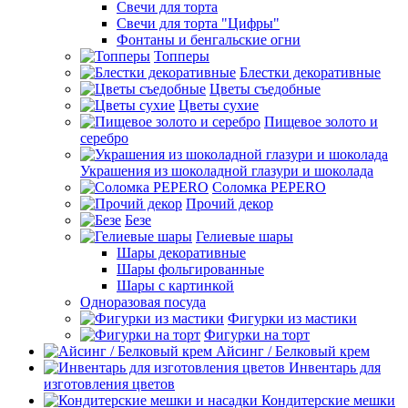
Свечи для торта
Свечи для торта "Цифры"
Фонтаны и бенгальские огни
Топперы
Блестки декоративные
Цветы съедобные
Цветы сухие
Пищевое золото и
серебро
Украшения из шоколадной глазури и шоколада
Соломка PEPERO
Прочий декор
Безе
Гелиевые шары
Шары декоративные
Шары фольгированные
Шары с картинкой
Одноразовая посуда
Фигурки из мастики
Фигурки на торт
Айсинг / Белковый крем
Инвентарь для
изготовления цветов
Кондитерские мешки