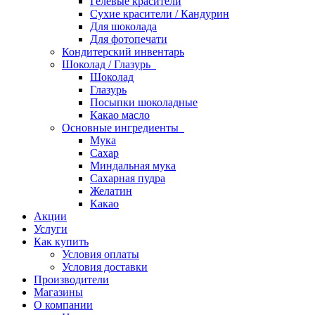
Гелевые красители
Сухие красители / Кандурин
Для шоколада
Для фотопечати
Кондитерский инвентарь
Шоколад / Глазурь
Шоколад
Глазурь
Посыпки шоколадные
Какао масло
Основные ингредиенты
Мука
Сахар
Миндальная мука
Сахарная пудра
Желатин
Какао
Акции
Услуги
Как купить
Условия оплаты
Условия доставки
Производители
Магазины
О компании