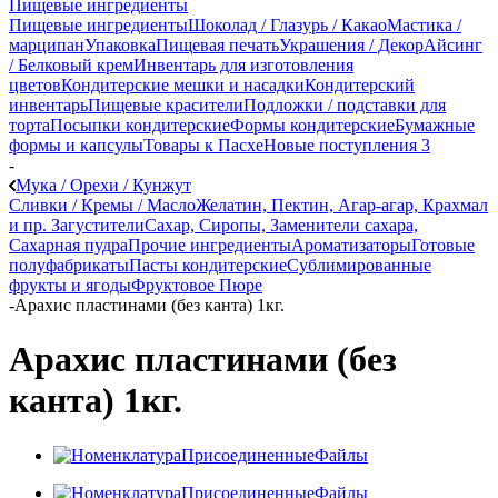
Пищевые ингредиенты
Пищевые ингредиенты
Шоколад / Глазурь / Какао
Мастика /
марципан
Упаковка
Пищевая печать
Украшения / Декор
Айсинг
/ Белковый крем
Инвентарь для изготовления
цветов
Кондитерские мешки и насадки
Кондитерский
инвентарь
Пищевые красители
Подложки / подставки для
торта
Посыпки кондитерские
Формы кондитерские
Бумажные
формы и капсулы
Товары к Пасхе
Новые поступления 3
-
Мука / Орехи / Кунжут
Сливки / Кремы / Масло
Желатин, Пектин, Агар-агар, Крахмал
и пр. Загустители
Сахар, Сиропы, Заменители сахара,
Сахарная пудра
Прочие ингредиенты
Ароматизаторы
Готовые
полуфабрикаты
Пасты кондитерские
Сублимированные
фрукты и ягоды
Фруктовое Пюре
-
Арахис пластинами (без канта) 1кг.
Арахис пластинами (без
канта) 1кг.