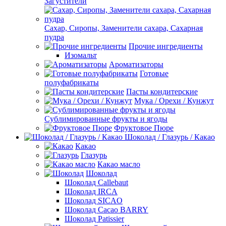
Загустители
Сахар, Сиропы, Заменители сахара, Сахарная
пудра
Прочие ингредиенты
Изомальт
Ароматизаторы
Готовые
полуфабрикаты
Пасты кондитерские
Мука / Орехи / Кунжут
Сублимированные фрукты и ягоды
Фруктовое Пюре
Шоколад / Глазурь / Какао
Какао
Глазурь
Какао масло
Шоколад
Шоколад Callebaut
Шоколад IRCA
Шоколад SICAO
Шоколад Cacao BARRY
Шоколад Patissier