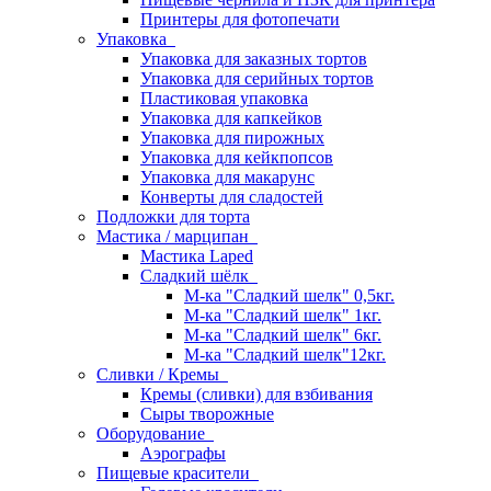
Принтеры для фотопечати
Упаковка
Упаковка для заказных тортов
Упаковка для серийных тортов
Пластиковая упаковка
Упаковка для капкейков
Упаковка для пирожных
Упаковка для кейкпопсов
Упаковка для макарунс
Конверты для сладостей
Подложки для торта
Мастика / марципан
Мастика Laped
Сладкий шёлк
М-ка "Сладкий шелк" 0,5кг.
М-ка "Сладкий шелк" 1кг.
М-ка "Сладкий шелк" 6кг.
М-ка "Сладкий шелк"12кг.
Сливки / Кремы
Кремы (сливки) для взбивания
Сыры творожные
Оборудование
Аэрографы
Пищевые красители