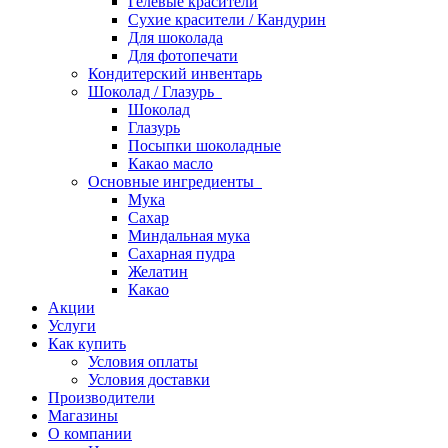
Гелевые красители
Сухие красители / Кандурин
Для шоколада
Для фотопечати
Кондитерский инвентарь
Шоколад / Глазурь
Шоколад
Глазурь
Посыпки шоколадные
Какао масло
Основные ингредиенты
Мука
Сахар
Миндальная мука
Сахарная пудра
Желатин
Какао
Акции
Услуги
Как купить
Условия оплаты
Условия доставки
Производители
Магазины
О компании