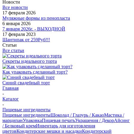
Новости
Все новости
17 февраля 2026
Муляжные формы из пенопласта
6 января 2026
7 января 2026г. - ВЫХОДНОЙ
17 февраля 2023
Шантипак от 259Руб!!!
Статьи
Все статьи
Секреты идеального торта
Как упаковать сделанный торт?
Синий свадебный торт
Главная
-
Каталог
-
Пищевые ингредиенты
Пищевые ингредиенты
Шоколад / Глазурь / Какао
Мастика /
марципан
Упаковка
Пищевая печать
Украшения / Декор
Айсинг
/ Белковый крем
Инвентарь для изготовления
цветов
Кондитерские мешки и насадки
Кондитерский