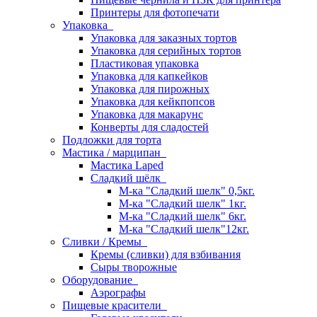
Принтеры для фотопечати
Упаковка
Упаковка для заказных тортов
Упаковка для серийных тортов
Пластиковая упаковка
Упаковка для капкейков
Упаковка для пирожных
Упаковка для кейкпопсов
Упаковка для макарунс
Конверты для сладостей
Подложки для торта
Мастика / марципан
Мастика Laped
Сладкий шёлк
М-ка "Сладкий шелк" 0,5кг.
М-ка "Сладкий шелк" 1кг.
М-ка "Сладкий шелк" 6кг.
М-ка "Сладкий шелк"12кг.
Сливки / Кремы
Кремы (сливки) для взбивания
Сыры творожные
Оборудование
Аэрографы
Пищевые красители