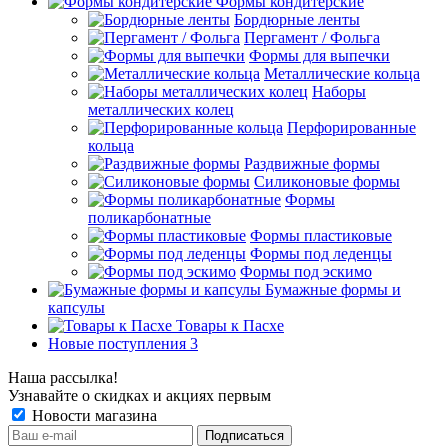
Формы кондитерские
Бордюрные ленты
Пергамент / Фольга
Формы для выпечки
Металлические кольца
Наборы
металлических колец
Перфорированные
кольца
Раздвижные формы
Силиконовые формы
Формы
поликарбонатные
Формы пластиковые
Формы под леденцы
Формы под эскимо
Бумажные формы и
капсулы
Товары к Пасхе
Новые поступления 3
Наша рассылка!
Узнавайте о скидках и акциях первым
Новости магазина