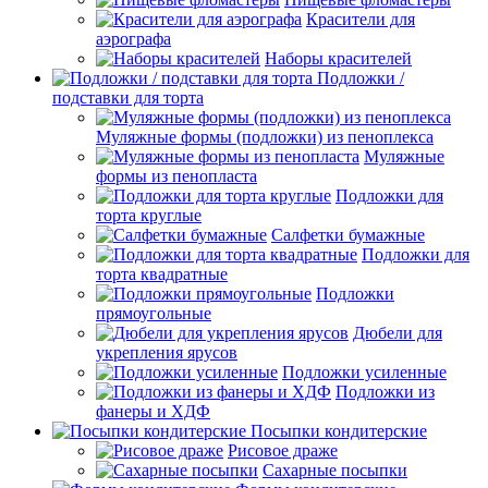
Красители для
аэрографа
Наборы красителей
Подложки /
подставки для торта
Муляжные формы (подложки) из пеноплекса
Муляжные
формы из пенопласта
Подложки для
торта круглые
Салфетки бумажные
Подложки для
торта квадратные
Подложки
прямоугольные
Дюбели для
укрепления ярусов
Подложки усиленные
Подложки из
фанеры и ХДФ
Посыпки кондитерские
Рисовое драже
Сахарные посыпки