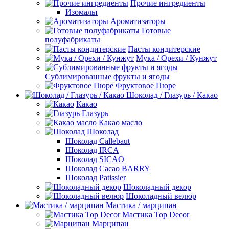
Прочие ингредиенты
Изомальт
Ароматизаторы
Готовые
полуфабрикаты
Пасты кондитерские
Мука / Орехи / Кунжут
Сублимированные фрукты и ягоды
Фруктовое Пюре
Шоколад / Глазурь / Какао
Какао
Глазурь
Какао масло
Шоколад
Шоколад Callebaut
Шоколад IRCA
Шоколад SICAO
Шоколад Cacao BARRY
Шоколад Patissier
Шоколадный декор
Шоколадный велюр
Мастика / марципан
Мастика Top Decor
Марципан