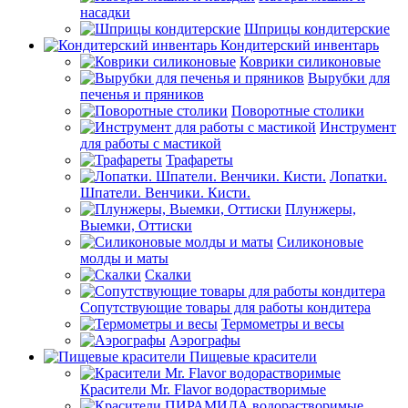
насадки
Шприцы кондитерские
Кондитерский инвентарь
Коврики силиконовые
Вырубки для
печенья и пряников
Поворотные столики
Инструмент
для работы с мастикой
Трафареты
Лопатки.
Шпатели. Венчики. Кисти.
Плунжеры,
Выемки, Оттиски
Силиконовые
молды и маты
Скалки
Сопутствующие товары для работы кондитера
Термометры и весы
Аэрографы
Пищевые красители
Красители Mr. Flavor водорастворимые