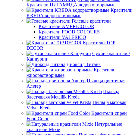
Красители ПИРАМИДА водорастворимые
Красители
KREDA водорастворимые
Гелевые красители
Красители AMERICOLOR
Красители FOOD COLOURS
Красители VALERICO
Красители TOP
DECOR
Сухие красители /
Кандурин
Диоксид Титана
Красители
жирорастворимые
Пыльца цветочная
Альтер
Пыльца
блестящаяя Metallik Kreda
Пыльца матовая
Velvet Kreda
Красители-спреи
Food Color
Натуральные
красители Mixie
Пищевые фломастеры