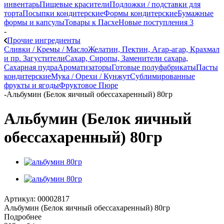
инвентарь
Пищевые красители
Подложки / подставки для
торта
Посыпки кондитерские
Формы кондитерские
Бумажные
формы и капсулы
Товары к Пасхе
Новые поступления 3
-
Прочие ингредиенты
Сливки / Кремы / Масло
Желатин, Пектин, Агар-агар, Крахмал
и пр. Загустители
Сахар, Сиропы, Заменители сахара,
Сахарная пудра
Ароматизаторы
Готовые полуфабрикаты
Пасты
кондитерские
Мука / Орехи / Кунжут
Сублимированные
фрукты и ягоды
Фруктовое Пюре
-
Альбумин (Белок яичный обессахаренный) 80гр
Альбумин (Белок яичный
обессахаренный) 80гр
Артикул:
00002817
Альбумин (Белок яичный обессахаренный) 80гр
Подробнее