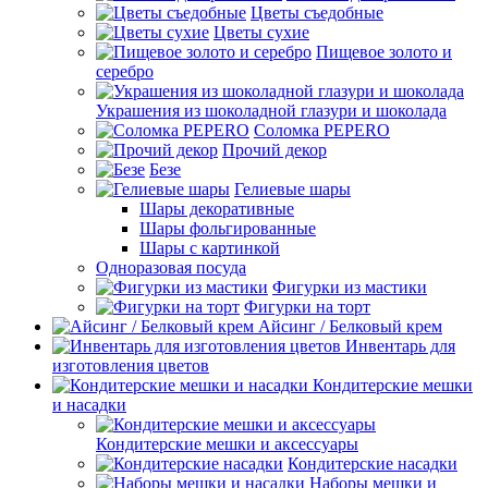
Цветы съедобные
Цветы сухие
Пищевое золото и
серебро
Украшения из шоколадной глазури и шоколада
Соломка PEPERO
Прочий декор
Безе
Гелиевые шары
Шары декоративные
Шары фольгированные
Шары с картинкой
Одноразовая посуда
Фигурки из мастики
Фигурки на торт
Айсинг / Белковый крем
Инвентарь для
изготовления цветов
Кондитерские мешки
и насадки
Кондитерские мешки и аксессуары
Кондитерские насадки
Наборы мешки и