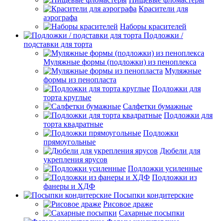
Красители для
аэрографа
Наборы красителей
Подложки /
подставки для торта
Муляжные формы (подложки) из пеноплекса
Муляжные
формы из пенопласта
Подложки для
торта круглые
Салфетки бумажные
Подложки для
торта квадратные
Подложки
прямоугольные
Дюбели для
укрепления ярусов
Подложки усиленные
Подложки из
фанеры и ХДФ
Посыпки кондитерские
Рисовое драже
Сахарные посыпки