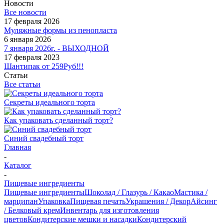
Новости
Все новости
17 февраля 2026
Муляжные формы из пенопласта
6 января 2026
7 января 2026г. - ВЫХОДНОЙ
17 февраля 2023
Шантипак от 259Руб!!!
Статьи
Все статьи
Секреты идеального торта
Как упаковать сделанный торт?
Синий свадебный торт
Главная
-
Каталог
-
Пищевые ингредиенты
Пищевые ингредиенты
Шоколад / Глазурь / Какао
Мастика /
марципан
Упаковка
Пищевая печать
Украшения / Декор
Айсинг
/ Белковый крем
Инвентарь для изготовления
цветов
Кондитерские мешки и насадки
Кондитерский