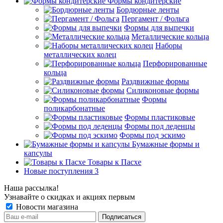
Формы кондитерские
Бордюрные ленты
Пергамент / Фольга
Формы для выпечки
Металлические кольца
Наборы
металлических колец
Перфорированные
кольца
Раздвижные формы
Силиконовые формы
Формы
поликарбонатные
Формы пластиковые
Формы под леденцы
Формы под эскимо
Бумажные формы и
капсулы
Товары к Пасхе
Новые поступления 3
Наша рассылка!
Узнавайте о скидках и акциях первым
Новости магазина