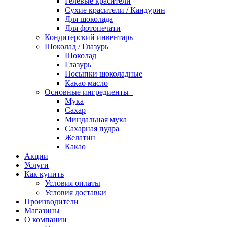
Гелевые красители
Сухие красители / Кандурин
Для шоколада
Для фотопечати
Кондитерский инвентарь
Шоколад / Глазурь
Шоколад
Глазурь
Посыпки шоколадные
Какао масло
Основные ингредиенты
Мука
Сахар
Миндальная мука
Сахарная пудра
Желатин
Какао
Акции
Услуги
Как купить
Условия оплаты
Условия доставки
Производители
Магазины
О компании