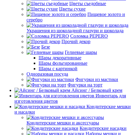
Цветы съедобные
Цветы сухие
Пищевое золото и
серебро
Украшения из шоколадной глазури и шоколада
Соломка PEPERO
Прочий декор
Безе
Гелиевые шары
Шары декоративные
Шары фольгированные
Шары с картинкой
Одноразовая посуда
Фигурки из мастики
Фигурки на торт
Айсинг / Белковый крем
Инвентарь для
изготовления цветов
Кондитерские мешки
и насадки
Кондитерские мешки и аксессуары
Кондитерские насадки
Наборы мешки и