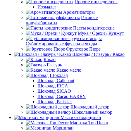
Прочие ингредиенты
Изомальт
Ароматизаторы
Готовые
полуфабрикаты
Пасты кондитерские
Мука / Орехи / Кунжут
Сублимированные фрукты и ягоды
Фруктовое Пюре
Шоколад / Глазурь / Какао
Какао
Глазурь
Какао масло
Шоколад
Шоколад Callebaut
Шоколад IRCA
Шоколад SICAO
Шоколад Cacao BARRY
Шоколад Patissier
Шоколадный декор
Шоколадный велюр
Мастика / марципан
Мастика Top Decor
Марципан