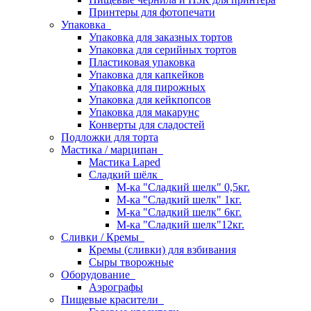
Принтеры для фотопечати
Упаковка
Упаковка для заказных тортов
Упаковка для серийных тортов
Пластиковая упаковка
Упаковка для капкейков
Упаковка для пирожных
Упаковка для кейкпопсов
Упаковка для макарунс
Конверты для сладостей
Подложки для торта
Мастика / марципан
Мастика Laped
Сладкий шёлк
М-ка "Сладкий шелк" 0,5кг.
М-ка "Сладкий шелк" 1кг.
М-ка "Сладкий шелк" 6кг.
М-ка "Сладкий шелк"12кг.
Сливки / Кремы
Кремы (сливки) для взбивания
Сыры творожные
Оборудование
Аэрографы
Пищевые красители