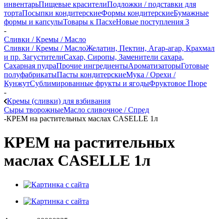
инвентарь
Пищевые красители
Подложки / подставки для
торта
Посыпки кондитерские
Формы кондитерские
Бумажные
формы и капсулы
Товары к Пасхе
Новые поступления 3
-
Сливки / Кремы / Масло
Сливки / Кремы / Масло
Желатин, Пектин, Агар-агар, Крахмал
и пр. Загустители
Сахар, Сиропы, Заменители сахара,
Сахарная пудра
Прочие ингредиенты
Ароматизаторы
Готовые
полуфабрикаты
Пасты кондитерские
Мука / Орехи /
Кунжут
Сублимированные фрукты и ягоды
Фруктовое Пюре
-
Кремы (сливки) для взбивания
Сыры творожные
Масло сливочное / Спред
-
КРЕМ на растительных маслах CASELLE 1л
КРЕМ на растительных
маслах CASELLE 1л