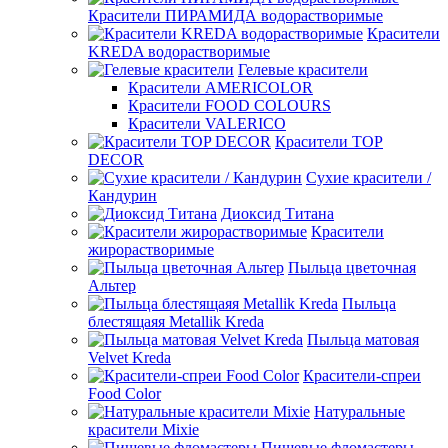
Красители ПИРАМИДА водорастворимые
Красители
KREDA водорастворимые
Гелевые красители
Красители AMERICOLOR
Красители FOOD COLOURS
Красители VALERICO
Красители TOP
DECOR
Сухие красители /
Кандурин
Диоксид Титана
Красители
жирорастворимые
Пыльца цветочная
Альтер
Пыльца
блестящаяя Metallik Kreda
Пыльца матовая
Velvet Kreda
Красители-спреи
Food Color
Натуральные
красители Mixie
Пищевые фломастеры