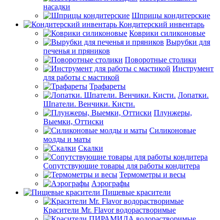
насадки
Шприцы кондитерские
Кондитерский инвентарь
Коврики силиконовые
Вырубки для
печенья и пряников
Поворотные столики
Инструмент
для работы с мастикой
Трафареты
Лопатки.
Шпатели. Венчики. Кисти.
Плунжеры,
Выемки, Оттиски
Силиконовые
молды и маты
Скалки
Сопутствующие товары для работы кондитера
Термометры и весы
Аэрографы
Пищевые красители
Красители Mr. Flavor водорастворимые