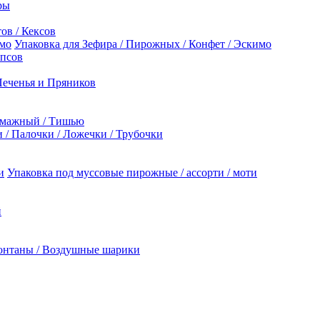
ры
ов / Кексов
Упаковка для Зефира / Пирожных / Конфет / Эскимо
опсов
Печенья и Пряников
умажный / Тишью
/ Палочки / Ложечки / Трубочки
Упаковка под муссовые пирожные / ассорти / моти
й
онтаны / Воздушные шарики