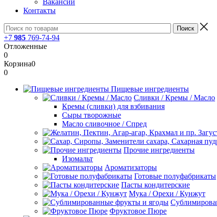
Вакансии
Контакты
+7
985
769-74-94
Отложенные
0
Корзина
0
0
Пищевые ингредиенты
Сливки / Кремы / Масло
Кремы (сливки) для взбивания
Сыры творожные
Масло сливочное / Спред
Прочие ингредиенты
Изомальт
Ароматизаторы
Готовые полуфабрикаты
Пасты кондитерские
Мука / Орехи / Кунжут
Сублимирова
Фруктовое Пюре