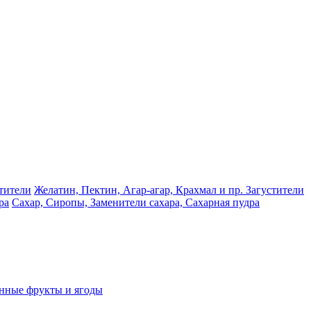
Желатин, Пектин, Агар-агар, Крахмал и пр. Загустители
Сахар, Сиропы, Заменители сахара, Сахарная пудра
нные фрукты и ягоды