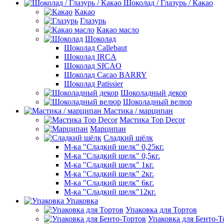
Шоколад / Глазурь / Какао
Какао
Глазурь
Какао масло
Шоколад
Шоколад Callebaut
Шоколад IRCA
Шоколад SICAO
Шоколад Cacao BARRY
Шоколад Patissier
Шоколадный декор
Шоколадный велюр
Мастика / марципан
Мастика Top Decor
Марципан
Сладкий шёлк
М-ка "Сладкий шелк" 0,25кг.
М-ка "Сладкий шелк" 0,5кг.
М-ка "Сладкий шелк" 1кг.
М-ка "Сладкий шелк" 2кг.
М-ка "Сладкий шелк" 6кг.
М-ка "Сладкий шелк"12кг.
Упаковка
Упаковка для Тортов
Упаковка для Бенто-Т