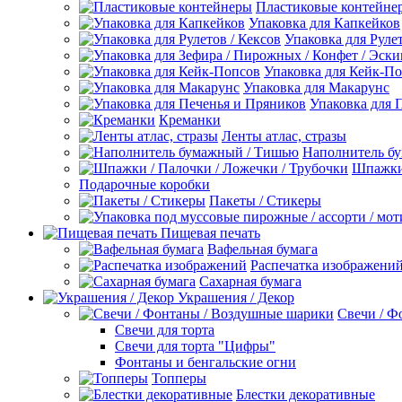
Пластиковые контейне
Упаковка для Капкейков
Упаковка для Рулет
Упаковка для Кейк-П
Упаковка для Макарунс
Упаковка для 
Креманки
Ленты атлас, стразы
Наполнитель б
Шпажки 
Подарочные коробки
Пакеты / Стикеры
Пищевая печать
Вафельная бумага
Распечатка изображени
Сахарная бумага
Украшения / Декор
Свечи / Ф
Свечи для торта
Свечи для торта "Цифры"
Фонтаны и бенгальские огни
Топперы
Блестки декоративные