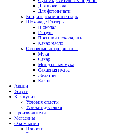
Сухие красители / Кандурин
Для шоколада
Для фотопечати
Кондитерский инвентарь
Шоколад / Глазурь
Шоколад
Глазурь
Посыпки шоколадные
Какао масло
Основные ингредиенты
Мука
Сахар
Миндальная мука
Сахарная пудра
Желатин
Какао
Акции
Услуги
Как купить
Условия оплаты
Условия доставки
Производители
Магазины
О компании
Новости