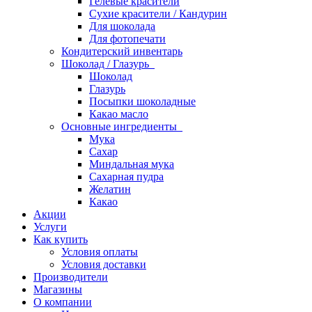
Гелевые красители
Сухие красители / Кандурин
Для шоколада
Для фотопечати
Кондитерский инвентарь
Шоколад / Глазурь
Шоколад
Глазурь
Посыпки шоколадные
Какао масло
Основные ингредиенты
Мука
Сахар
Миндальная мука
Сахарная пудра
Желатин
Какао
Акции
Услуги
Как купить
Условия оплаты
Условия доставки
Производители
Магазины
О компании