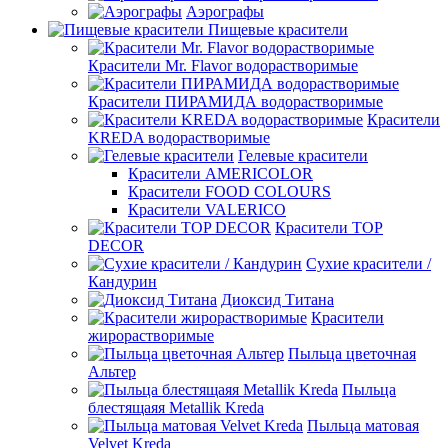
Аэрографы
Пищевые красители
Красители Mr. Flavor водорастворимые
Красители ПИРАМИДА водорастворимые
Красители
KREDA водорастворимые
Гелевые красители
Красители AMERICOLOR
Красители FOOD COLOURS
Красители VALERICO
Красители TOP
DECOR
Сухие красители /
Кандурин
Диоксид Титана
Красители
жирорастворимые
Пыльца цветочная
Альтер
Пыльца
блестящаяя Metallik Kreda
Пыльца матовая
Velvet Kreda