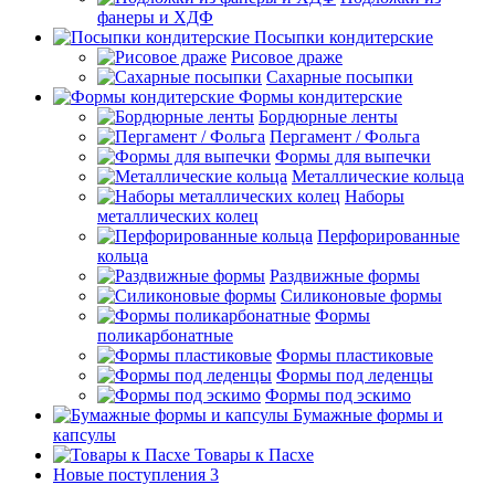
фанеры и ХДФ
Посыпки кондитерские
Рисовое драже
Сахарные посыпки
Формы кондитерские
Бордюрные ленты
Пергамент / Фольга
Формы для выпечки
Металлические кольца
Наборы
металлических колец
Перфорированные
кольца
Раздвижные формы
Силиконовые формы
Формы
поликарбонатные
Формы пластиковые
Формы под леденцы
Формы под эскимо
Бумажные формы и
капсулы
Товары к Пасхе
Новые поступления 3