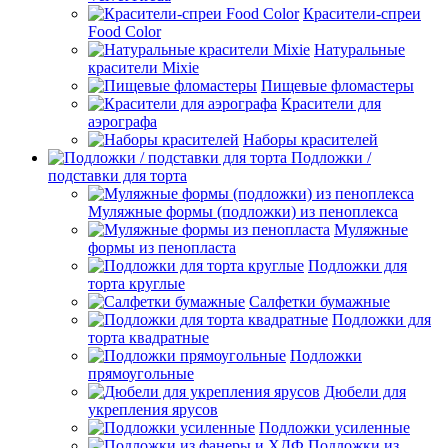
Красители-спреи
Food Color
Натуральные
красители Mixie
Пищевые фломастеры
Красители для
аэрографа
Наборы красителей
Подложки /
подставки для торта
Муляжные формы (подложки) из пеноплекса
Муляжные
формы из пенопласта
Подложки для
торта круглые
Салфетки бумажные
Подложки для
торта квадратные
Подложки
прямоугольные
Дюбели для
укрепления ярусов
Подложки усиленные
Подложки из