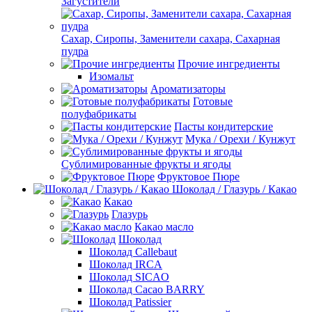
Загустители
Сахар, Сиропы, Заменители сахара, Сахарная
пудра
Прочие ингредиенты
Изомальт
Ароматизаторы
Готовые
полуфабрикаты
Пасты кондитерские
Мука / Орехи / Кунжут
Сублимированные фрукты и ягоды
Фруктовое Пюре
Шоколад / Глазурь / Какао
Какао
Глазурь
Какао масло
Шоколад
Шоколад Callebaut
Шоколад IRCA
Шоколад SICAO
Шоколад Cacao BARRY
Шоколад Patissier