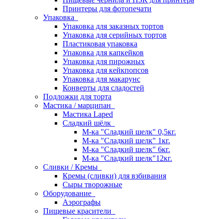
Принтеры для фотопечати
Упаковка
Упаковка для заказных тортов
Упаковка для серийных тортов
Пластиковая упаковка
Упаковка для капкейков
Упаковка для пирожных
Упаковка для кейкпопсов
Упаковка для макарунс
Конверты для сладостей
Подложки для торта
Мастика / марципан
Мастика Laped
Сладкий шёлк
М-ка "Сладкий шелк" 0,5кг.
М-ка "Сладкий шелк" 1кг.
М-ка "Сладкий шелк" 6кг.
М-ка "Сладкий шелк"12кг.
Сливки / Кремы
Кремы (сливки) для взбивания
Сыры творожные
Оборудование
Аэрографы
Пищевые красители