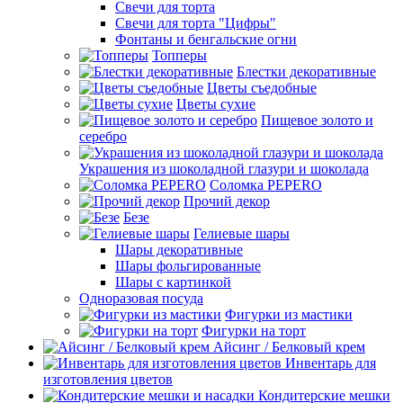
Свечи для торта
Свечи для торта "Цифры"
Фонтаны и бенгальские огни
Топперы
Блестки декоративные
Цветы съедобные
Цветы сухие
Пищевое золото и
серебро
Украшения из шоколадной глазури и шоколада
Соломка PEPERO
Прочий декор
Безе
Гелиевые шары
Шары декоративные
Шары фольгированные
Шары с картинкой
Одноразовая посуда
Фигурки из мастики
Фигурки на торт
Айсинг / Белковый крем
Инвентарь для
изготовления цветов
Кондитерские мешки