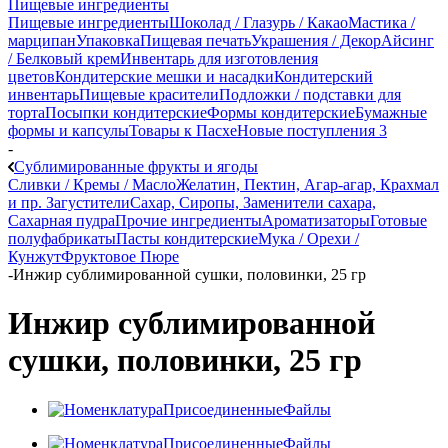
Пищевые ингредиенты
Пищевые ингредиенты
Шоколад / Глазурь / Какао
Мастика /
марципан
Упаковка
Пищевая печать
Украшения / Декор
Айсинг
/ Белковый крем
Инвентарь для изготовления
цветов
Кондитерские мешки и насадки
Кондитерский
инвентарь
Пищевые красители
Подложки / подставки для
торта
Посыпки кондитерские
Формы кондитерские
Бумажные
формы и капсулы
Товары к Пасхе
Новые поступления 3
-
Сублимированные фрукты и ягоды
Сливки / Кремы / Масло
Желатин, Пектин, Агар-агар, Крахмал
и пр. Загустители
Сахар, Сиропы, Заменители сахара,
Сахарная пудра
Прочие ингредиенты
Ароматизаторы
Готовые
полуфабрикаты
Пасты кондитерские
Мука / Орехи /
Кунжут
Фруктовое Пюре
-
Инжир сублимированной сушки, половинки, 25 гр
Инжир сублимированной
сушки, половинки, 25 гр