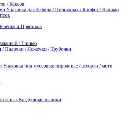
ов / Кексов
Упаковка для Зефира / Пирожных / Конфет / Эскимо
опсов
Печенья и Пряников
умажный / Тишью
/ Палочки / Ложечки / Трубочки
Упаковка под муссовые пирожные / ассорти / моти
й
онтаны / Воздушные шарики