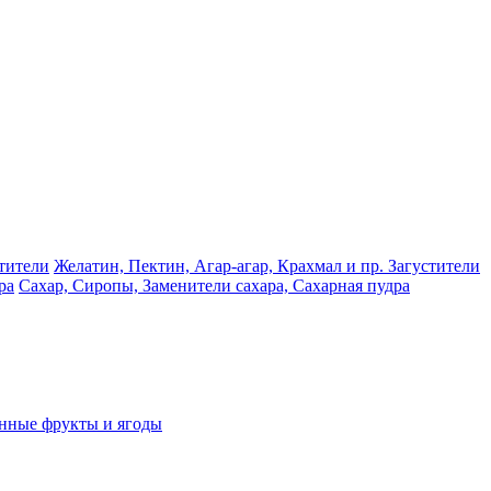
Желатин, Пектин, Агар-агар, Крахмал и пр. Загустители
Сахар, Сиропы, Заменители сахара, Сахарная пудра
нные фрукты и ягоды