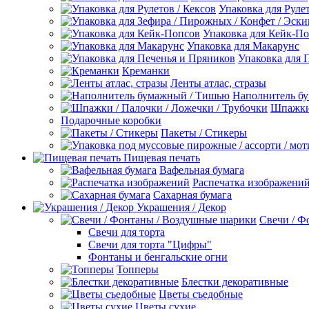
Упаковка для Рулет
Упаковка для Кейк-П
Упаковка для Макарунс
Упаковка для 
Креманки
Ленты атлас, стразы
Наполнитель б
Шпажки 
Подарочные коробки
Пакеты / Стикеры
Пищевая печать
Вафельная бумага
Распечатка изображени
Сахарная бумага
Украшения / Декор
Свечи / Ф
Свечи для торта
Свечи для торта "Цифры"
Фонтаны и бенгальские огни
Топперы
Блестки декоративные
Цветы съедобные
Цветы сухие