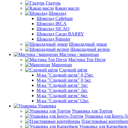
Глазурь
Какао масло
Шоколад
Шоколад Callebaut
Шоколад IRCA
Шоколад SICAO
Шоколад Cacao BARRY
Шоколад Patissier
Шоколадный декор
Шоколадный велюр
Мастика / марципан
Мастика Top Decor
Марципан
Сладкий шёлк
М-ка "Сладкий шелк" 0,25кг.
М-ка "Сладкий шелк" 0,5кг.
М-ка "Сладкий шелк" 1кг.
М-ка "Сладкий шелк" 2кг.
М-ка "Сладкий шелк" 6кг.
М-ка "Сладкий шелк"12кг.
Упаковка
Упаковка для Тортов
Упаковка для Бенто-Т
Пластиковые контейне
Упаковка для Капкейков