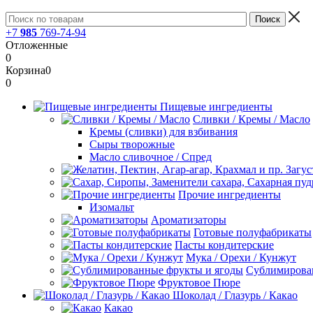
+7
985
769-74-94
Отложенные
0
Корзина
0
0
Пищевые ингредиенты
Сливки / Кремы / Масло
Кремы (сливки) для взбивания
Сыры творожные
Масло сливочное / Спред
Прочие ингредиенты
Изомальт
Ароматизаторы
Готовые полуфабрикаты
Пасты кондитерские
Мука / Орехи / Кунжут
Сублимирова
Фруктовое Пюре
Шоколад / Глазурь / Какао
Какао