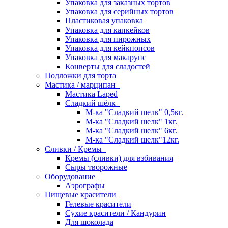
Упаковка для заказных тортов
Упаковка для серийных тортов
Пластиковая упаковка
Упаковка для капкейков
Упаковка для пирожных
Упаковка для кейкпопсов
Упаковка для макарунс
Конверты для сладостей
Подложки для торта
Мастика / марципан
Мастика Laped
Сладкий шёлк
М-ка "Сладкий шелк" 0,5кг.
М-ка "Сладкий шелк" 1кг.
М-ка "Сладкий шелк" 6кг.
М-ка "Сладкий шелк"12кг.
Сливки / Кремы
Кремы (сливки) для взбивания
Сыры творожные
Оборудование
Аэрографы
Пищевые красители
Гелевые красители
Сухие красители / Кандурин
Для шоколада