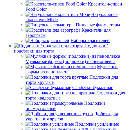
Красители-спреи
Food Color
Натуральные
красители Mixie
Пищевые фломастеры
Красители для
аэрографа
Наборы красителей
Подложки /
подставки для торта
Муляжные формы (подложки) из пеноплекса
Муляжные
формы из пенопласта
Подложки для
торта круглые
Салфетки бумажные
Подложки для
торта квадратные
Подложки
прямоугольные
Дюбели для
укрепления ярусов
Подложки усиленные
Подложки из