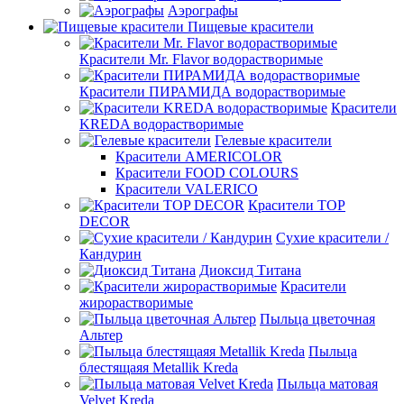
Аэрографы
Пищевые красители
Красители Mr. Flavor водорастворимые
Красители ПИРАМИДА водорастворимые
Красители
KREDA водорастворимые
Гелевые красители
Красители AMERICOLOR
Красители FOOD COLOURS
Красители VALERICO
Красители TOP
DECOR
Сухие красители /
Кандурин
Диоксид Титана
Красители
жирорастворимые
Пыльца цветочная
Альтер
Пыльца
блестящаяя Metallik Kreda
Пыльца матовая
Velvet Kreda