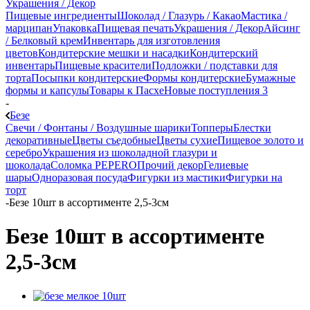
Украшения / Декор
Пищевые ингредиенты
Шоколад / Глазурь / Какао
Мастика /
марципан
Упаковка
Пищевая печать
Украшения / Декор
Айсинг
/ Белковый крем
Инвентарь для изготовления
цветов
Кондитерские мешки и насадки
Кондитерский
инвентарь
Пищевые красители
Подложки / подставки для
торта
Посыпки кондитерские
Формы кондитерские
Бумажные
формы и капсулы
Товары к Пасхе
Новые поступления 3
-
Безе
Свечи / Фонтаны / Воздушные шарики
Топперы
Блестки
декоративные
Цветы съедобные
Цветы сухие
Пищевое золото и
серебро
Украшения из шоколадной глазури и
шоколада
Соломка PEPERO
Прочий декор
Гелиевые
шары
Одноразовая посуда
Фигурки из мастики
Фигурки на
торт
-
Безе 10шт в ассортименте 2,5-3см
Безе 10шт в ассортименте
2,5-3см