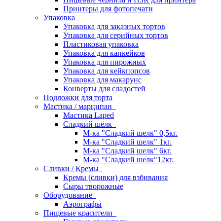
Принтеры для фотопечати
Упаковка
Упаковка для заказных тортов
Упаковка для серийных тортов
Пластиковая упаковка
Упаковка для капкейков
Упаковка для пирожных
Упаковка для кейкпопсов
Упаковка для макарунс
Конверты для сладостей
Подложки для торта
Мастика / марципан
Мастика Laped
Сладкий шёлк
М-ка "Сладкий шелк" 0,5кг.
М-ка "Сладкий шелк" 1кг.
М-ка "Сладкий шелк" 6кг.
М-ка "Сладкий шелк"12кг.
Сливки / Кремы
Кремы (сливки) для взбивания
Сыры творожные
Оборудование
Аэрографы
Пищевые красители