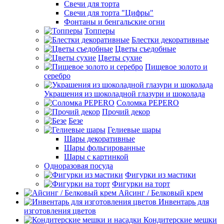
Свечи для торта
Свечи для торта "Цифры"
Фонтаны и бенгальские огни
Топперы
Блестки декоративные
Цветы съедобные
Цветы сухие
Пищевое золото и
серебро
Украшения из шоколадной глазури и шоколада
Соломка PEPERO
Прочий декор
Безе
Гелиевые шары
Шары декоративные
Шары фольгированные
Шары с картинкой
Одноразовая посуда
Фигурки из мастики
Фигурки на торт
Айсинг / Белковый крем
Инвентарь для
изготовления цветов
Кондитерские мешки