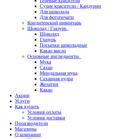
Гелевые красители
Сухие красители / Кандурин
Для шоколада
Для фотопечати
Кондитерский инвентарь
Шоколад / Глазурь
Шоколад
Глазурь
Посыпки шоколадные
Какао масло
Основные ингредиенты
Мука
Сахар
Миндальная мука
Сахарная пудра
Желатин
Какао
Акции
Услуги
Как купить
Условия оплаты
Условия доставки
Производители
Магазины
О компании