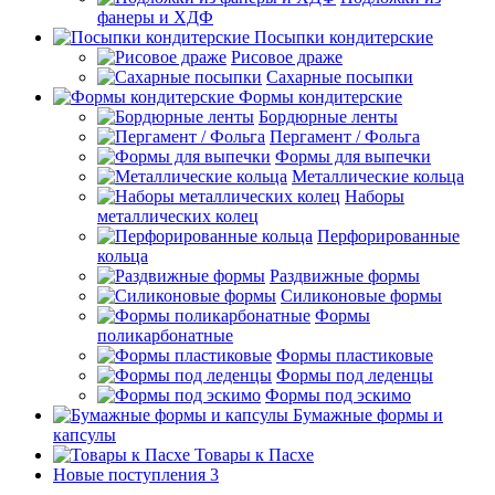
фанеры и ХДФ
Посыпки кондитерские
Рисовое драже
Сахарные посыпки
Формы кондитерские
Бордюрные ленты
Пергамент / Фольга
Формы для выпечки
Металлические кольца
Наборы
металлических колец
Перфорированные
кольца
Раздвижные формы
Силиконовые формы
Формы
поликарбонатные
Формы пластиковые
Формы под леденцы
Формы под эскимо
Бумажные формы и
капсулы
Товары к Пасхе
Новые поступления 3