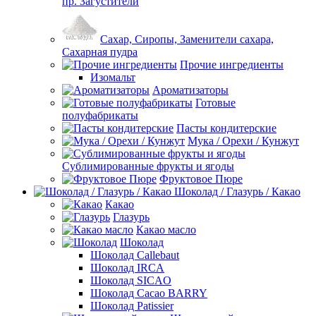
пр. Загустители
Сахар, Сиропы, Заменители сахара,
Сахарная пудра
Прочие ингредиенты
Изомальт
Ароматизаторы
Готовые
полуфабрикаты
Пасты кондитерские
Мука / Орехи / Кунжут
Сублимированные фрукты и ягоды
Фруктовое Пюре
Шоколад / Глазурь / Какао
Какао
Глазурь
Какао масло
Шоколад
Шоколад Callebaut
Шоколад IRCA
Шоколад SICAO
Шоколад Cacao BARRY
Шоколад Patissier