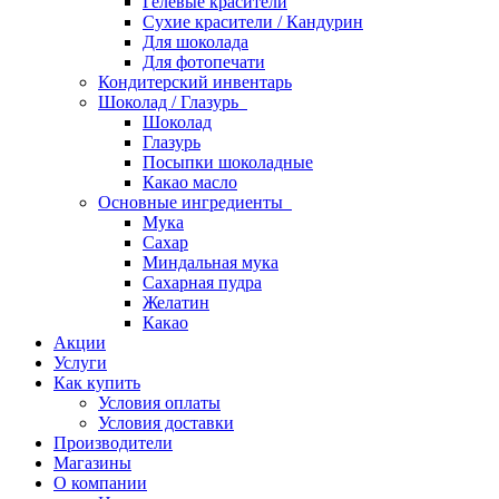
Гелевые красители
Сухие красители / Кандурин
Для шоколада
Для фотопечати
Кондитерский инвентарь
Шоколад / Глазурь
Шоколад
Глазурь
Посыпки шоколадные
Какао масло
Основные ингредиенты
Мука
Сахар
Миндальная мука
Сахарная пудра
Желатин
Какао
Акции
Услуги
Как купить
Условия оплаты
Условия доставки
Производители
Магазины
О компании