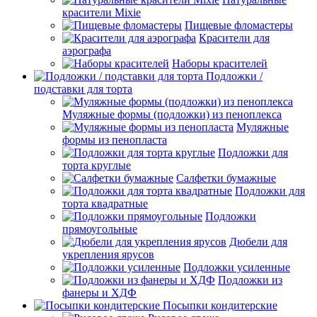
красители Mixie
Пищевые фломастеры
Красители для
аэрографа
Наборы красителей
Подложки /
подставки для торта
Муляжные формы (подложки) из пеноплекса
Муляжные
формы из пенопласта
Подложки для
торта круглые
Салфетки бумажные
Подложки для
торта квадратные
Подложки
прямоугольные
Дюбели для
укрепления ярусов
Подложки усиленные
Подложки из
фанеры и ХДФ
Посыпки кондитерские