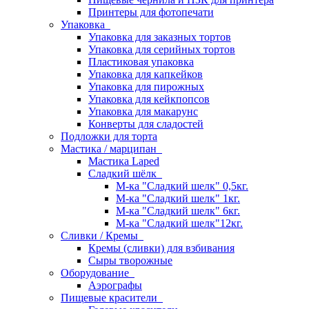
Принтеры для фотопечати
Упаковка
Упаковка для заказных тортов
Упаковка для серийных тортов
Пластиковая упаковка
Упаковка для капкейков
Упаковка для пирожных
Упаковка для кейкпопсов
Упаковка для макарунс
Конверты для сладостей
Подложки для торта
Мастика / марципан
Мастика Laped
Сладкий шёлк
М-ка "Сладкий шелк" 0,5кг.
М-ка "Сладкий шелк" 1кг.
М-ка "Сладкий шелк" 6кг.
М-ка "Сладкий шелк"12кг.
Сливки / Кремы
Кремы (сливки) для взбивания
Сыры творожные
Оборудование
Аэрографы
Пищевые красители