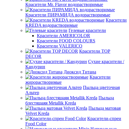
Красители Mr. Flavor водорастворимые
Красители ПИРАМИДА водорастворимые
Красители
KREDA водорастворимые
Гелевые красители
Красители AMERICOLOR
Красители FOOD COLOURS
Красители VALERICO
Красители TOP
DECOR
Сухие красители /
Кандурин
Диоксид Титана
Красители
жирорастворимые
Пыльца цветочная
Альтер
Пыльца
блестящаяя Metallik Kreda
Пыльца матовая
Velvet Kreda
Красители-спреи
Food Color
Натуральные