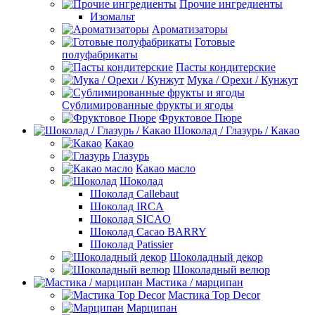
Прочие ингредиенты
Изомальт
Ароматизаторы
Готовые
полуфабрикаты
Пасты кондитерские
Мука / Орехи / Кунжут
Сублимированные фрукты и ягоды
Фруктовое Пюре
Шоколад / Глазурь / Какао
Какао
Глазурь
Какао масло
Шоколад
Шоколад Callebaut
Шоколад IRCA
Шоколад SICAO
Шоколад Cacao BARRY
Шоколад Patissier
Шоколадный декор
Шоколадный велюр
Мастика / марципан
Мастика Top Decor
Марципан