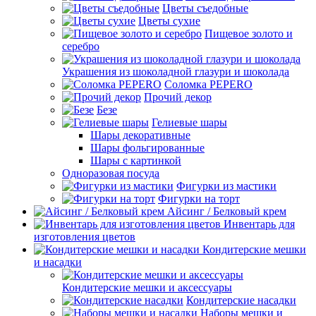
Цветы съедобные
Цветы сухие
Пищевое золото и
серебро
Украшения из шоколадной глазури и шоколада
Соломка PEPERO
Прочий декор
Безе
Гелиевые шары
Шары декоративные
Шары фольгированные
Шары с картинкой
Одноразовая посуда
Фигурки из мастики
Фигурки на торт
Айсинг / Белковый крем
Инвентарь для
изготовления цветов
Кондитерские мешки
и насадки
Кондитерские мешки и аксессуары
Кондитерские насадки
Наборы мешки и