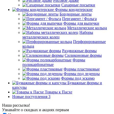
Рисовое драже
Сахарные посыпки
Формы кондитерские
Бордюрные ленты
Пергамент / Фольга
Формы для выпечки
Металлические кольца
Наборы
металлических колец
Перфорированные
кольца
Раздвижные формы
Силиконовые формы
Формы
поликарбонатные
Формы пластиковые
Формы под леденцы
Формы под эскимо
Бумажные формы и
капсулы
Товары к Пасхе
Новые поступления 3
Наша рассылка!
Узнавайте о скидках и акциях первым