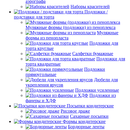
аэрографа
Наборы красителей
Подложки /
подставки для торта
Муляжные формы (подложки) из пеноплекса
Муляжные
формы из пенопласта
Подложки для
торта круглые
Салфетки бумажные
Подложки для
торта квадратные
Подложки
прямоугольные
Дюбели для
укрепления ярусов
Подложки усиленные
Подложки из
фанеры и ХДФ
Посыпки кондитерские
Рисовое драже
Сахарные посыпки
Формы кондитерские
Бордюрные ленты