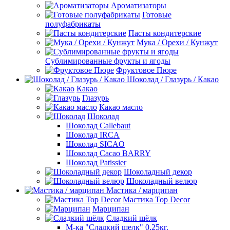
Ароматизаторы
Готовые
полуфабрикаты
Пасты кондитерские
Мука / Орехи / Кунжут
Сублимированные фрукты и ягоды
Фруктовое Пюре
Шоколад / Глазурь / Какао
Какао
Глазурь
Какао масло
Шоколад
Шоколад Callebaut
Шоколад IRCA
Шоколад SICAO
Шоколад Cacao BARRY
Шоколад Patissier
Шоколадный декор
Шоколадный велюр
Мастика / марципан
Мастика Top Decor
Марципан
Сладкий шёлк
М-ка "Сладкий шелк" 0,25кг.