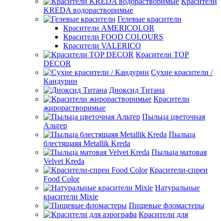
Красители
KREDA водорастворимые
Гелевые красители
Красители AMERICOLOR
Красители FOOD COLOURS
Красители VALERICO
Красители TOP
DECOR
Сухие красители /
Кандурин
Диоксид Титана
Красители
жирорастворимые
Пыльца цветочная
Альтер
Пыльца
блестящаяя Metallik Kreda
Пыльца матовая
Velvet Kreda
Красители-спреи
Food Color
Натуральные
красители Mixie
Пищевые фломастеры
Красители для