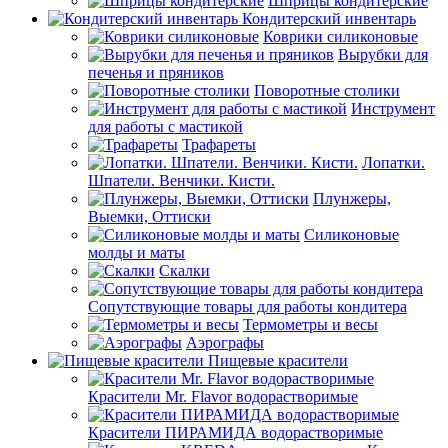
Шприцы кондитерские
Кондитерский инвентарь
Коврики силиконовые
Вырубки для
печенья и пряников
Поворотные столики
Инструмент
для работы с мастикой
Трафареты
Лопатки.
Шпатели. Венчики. Кисти.
Плунжеры,
Выемки, Оттиски
Силиконовые
молды и маты
Скалки
Сопутствующие товары для работы кондитера
Термометры и весы
Аэрографы
Пищевые красители
Красители Mr. Flavor водорастворимые
Красители ПИРАМИДА водорастворимые