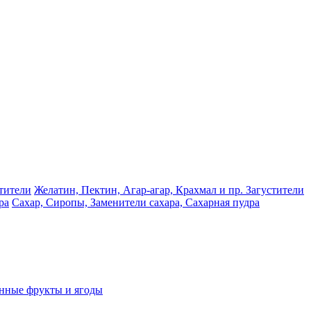
Желатин, Пектин, Агар-агар, Крахмал и пр. Загустители
Сахар, Сиропы, Заменители сахара, Сахарная пудра
нные фрукты и ягоды