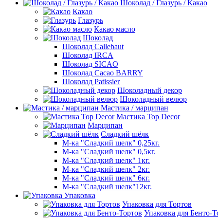
Шоколад / Глазурь / Какао
Какао
Глазурь
Какао масло
Шоколад
Шоколад Callebaut
Шоколад IRCA
Шоколад SICAO
Шоколад Cacao BARRY
Шоколад Patissier
Шоколадный декор
Шоколадный велюр
Мастика / марципан
Мастика Top Decor
Марципан
Сладкий шёлк
М-ка "Сладкий шелк" 0,25кг.
М-ка "Сладкий шелк" 0,5кг.
М-ка "Сладкий шелк" 1кг.
М-ка "Сладкий шелк" 2кг.
М-ка "Сладкий шелк" 6кг.
М-ка "Сладкий шелк"12кг.
Упаковка
Упаковка для Тортов
Упаковка для Бенто-Т