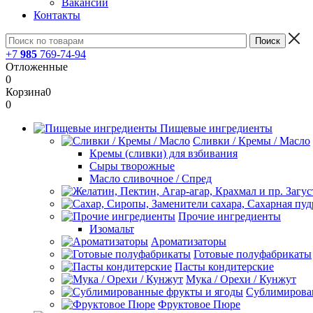
Вакансии
Контакты
+7
985
769-74-94
Отложенные
0
Корзина
0
0
Пищевые ингредиенты
Сливки / Кремы / Масло
Кремы (сливки) для взбивания
Сыры творожные
Масло сливочное / Спред
Прочие ингредиенты
Изомальт
Ароматизаторы
Готовые полуфабрикаты
Пасты кондитерские
Мука / Орехи / Кунжут
Сублимирова
Фруктовое Пюре