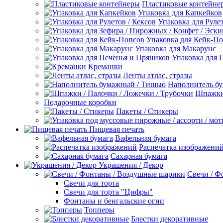
Пластиковые контейне
Упаковка для Капкейков
Упаковка для Рулет
Упаковка для Кейк-П
Упаковка для Макарунс
Упаковка для 
Креманки
Ленты атлас, стразы
Наполнитель б
Шпажки 
Подарочные коробки
Пакеты / Стикеры
Пищевая печать
Вафельная бумага
Распечатка изображени
Сахарная бумага
Украшения / Декор
Свечи / Ф
Свечи для торта
Свечи для торта "Цифры"
Фонтаны и бенгальские огни
Топперы
Блестки декоративные