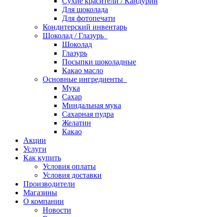
Сухие красители / Кандурин
Для шоколада
Для фотопечати
Кондитерский инвентарь
Шоколад / Глазурь
Шоколад
Глазурь
Посыпки шоколадные
Какао масло
Основные ингредиенты
Мука
Сахар
Миндальная мука
Сахарная пудра
Желатин
Какао
Акции
Услуги
Как купить
Условия оплаты
Условия доставки
Производители
Магазины
О компании
Новости