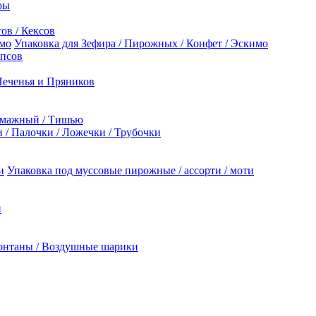
ры
ов / Кексов
Упаковка для Зефира / Пирожных / Конфет / Эскимо
опсов
Печенья и Пряников
умажный / Тишью
/ Палочки / Ложечки / Трубочки
Упаковка под муссовые пирожные / ассорти / моти
й
онтаны / Воздушные шарики