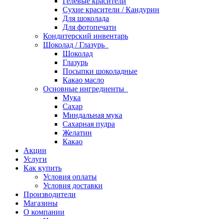
Гелевые красители
Сухие красители / Кандурин
Для шоколада
Для фотопечати
Кондитерский инвентарь
Шоколад / Глазурь
Шоколад
Глазурь
Посыпки шоколадные
Какао масло
Основные ингредиенты
Мука
Сахар
Миндальная мука
Сахарная пудра
Желатин
Какао
Акции
Услуги
Как купить
Условия оплаты
Условия доставки
Производители
Магазины
О компании