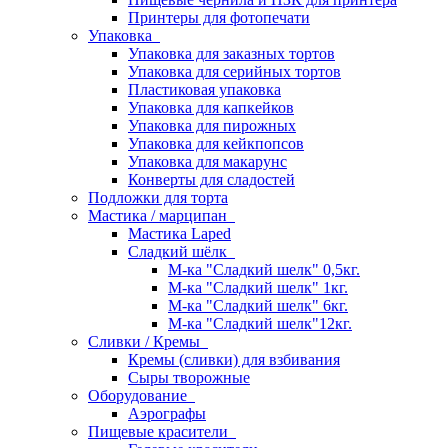
Принтеры для фотопечати
Упаковка
Упаковка для заказных тортов
Упаковка для серийных тортов
Пластиковая упаковка
Упаковка для капкейков
Упаковка для пирожных
Упаковка для кейкпопсов
Упаковка для макарунс
Конверты для сладостей
Подложки для торта
Мастика / марципан
Мастика Laped
Сладкий шёлк
М-ка "Сладкий шелк" 0,5кг.
М-ка "Сладкий шелк" 1кг.
М-ка "Сладкий шелк" 6кг.
М-ка "Сладкий шелк"12кг.
Сливки / Кремы
Кремы (сливки) для взбивания
Сыры творожные
Оборудование
Аэрографы
Пищевые красители