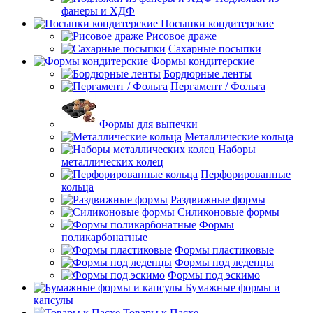
фанеры и ХДФ
Посыпки кондитерские
Рисовое драже
Сахарные посыпки
Формы кондитерские
Бордюрные ленты
Пергамент / Фольга
Формы для выпечки
Металлические кольца
Наборы
металлических колец
Перфорированные
кольца
Раздвижные формы
Силиконовые формы
Формы
поликарбонатные
Формы пластиковые
Формы под леденцы
Формы под эскимо
Бумажные формы и
капсулы
Товары к Пасхе