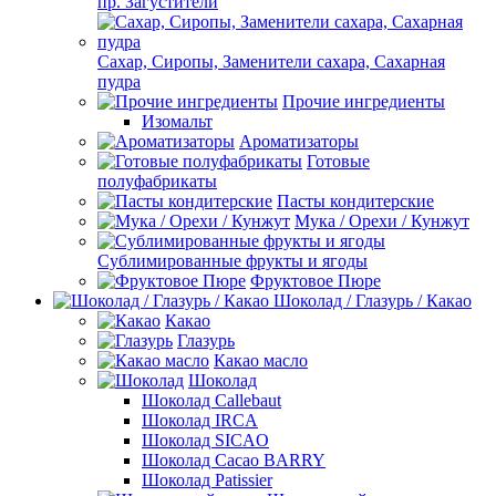
пр. Загустители
Сахар, Сиропы, Заменители сахара, Сахарная
пудра
Прочие ингредиенты
Изомальт
Ароматизаторы
Готовые
полуфабрикаты
Пасты кондитерские
Мука / Орехи / Кунжут
Сублимированные фрукты и ягоды
Фруктовое Пюре
Шоколад / Глазурь / Какао
Какао
Глазурь
Какао масло
Шоколад
Шоколад Callebaut
Шоколад IRCA
Шоколад SICAO
Шоколад Cacao BARRY
Шоколад Patissier