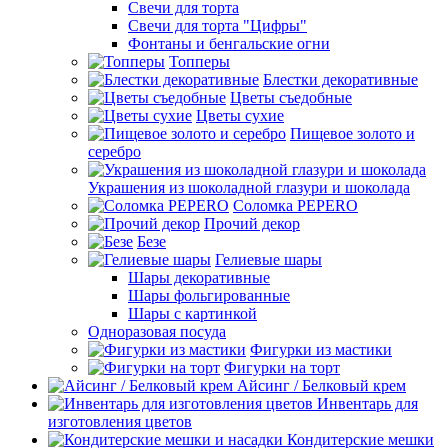
Свечи для торта
Свечи для торта "Цифры"
Фонтаны и бенгальские огни
Топперы
Блестки декоративные
Цветы съедобные
Цветы сухие
Пищевое золото и
серебро
Украшения из шоколадной глазури и шоколада
Соломка PEPERO
Прочий декор
Безе
Гелиевые шары
Шары декоративные
Шары фольгированные
Шары с картинкой
Одноразовая посуда
Фигурки из мастики
Фигурки на торт
Айсинг / Белковый крем
Инвентарь для
изготовления цветов
Кондитерские мешки