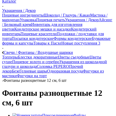
Каталог
-
Украшения / Декор
Пищевые ингредиенты
Шоколад / Глазурь / Какао
Мастика /
марципан
Упаковка
Пищевая печать
Украшения / Декор
Айсинг
/ Белковый крем
Инвентарь для изготовления
цветов
Кондитерские мешки и насадки
Кондитерский
инвентарь
Пищевые красители
Подложки / подставки для
торта
Посыпки кондитерские
Формы кондитерские
Бумажные
формы и капсулы
Товары к Пасхе
Новые поступления 3
-
Свечи / Фонтаны / Воздушные шарики
Топперы
Блестки декоративные
Цветы съедобные
Цветы
сухие
Пищевое золото и серебро
Украшения из шоколадной
глазури и шоколада
Соломка PEPERO
Прочий
декор
Безе
Гелиевые шары
Одноразовая посуда
Фигурки из
мастики
Фигурки на торт
-
Фонтаны разноцветные 12 см, 6 шт
Фонтаны разноцветные 12
см, 6 шт