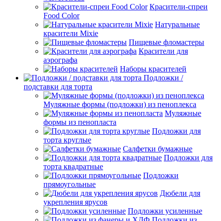
Красители-спреи
Food Color
Натуральные
красители Mixie
Пищевые фломастеры
Красители для
аэрографа
Наборы красителей
Подложки /
подставки для торта
Муляжные формы (подложки) из пеноплекса
Муляжные
формы из пенопласта
Подложки для
торта круглые
Салфетки бумажные
Подложки для
торта квадратные
Подложки
прямоугольные
Дюбели для
укрепления ярусов
Подложки усиленные
Подложки из