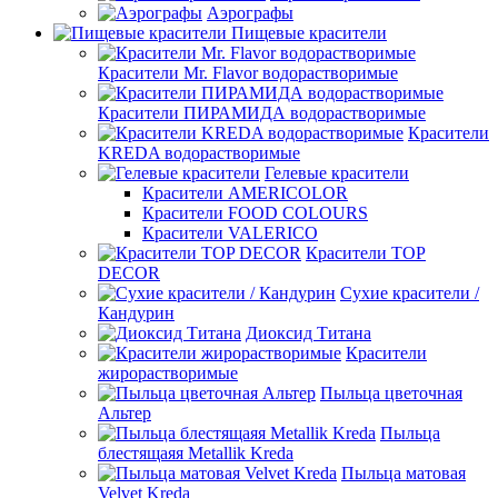
Аэрографы
Пищевые красители
Красители Mr. Flavor водорастворимые
Красители ПИРАМИДА водорастворимые
Красители
KREDA водорастворимые
Гелевые красители
Красители AMERICOLOR
Красители FOOD COLOURS
Красители VALERICO
Красители TOP
DECOR
Сухие красители /
Кандурин
Диоксид Титана
Красители
жирорастворимые
Пыльца цветочная
Альтер
Пыльца
блестящаяя Metallik Kreda
Пыльца матовая
Velvet Kreda