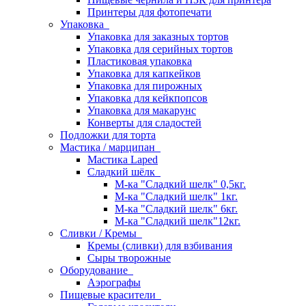
Принтеры для фотопечати
Упаковка
Упаковка для заказных тортов
Упаковка для серийных тортов
Пластиковая упаковка
Упаковка для капкейков
Упаковка для пирожных
Упаковка для кейкпопсов
Упаковка для макарунс
Конверты для сладостей
Подложки для торта
Мастика / марципан
Мастика Laped
Сладкий шёлк
М-ка "Сладкий шелк" 0,5кг.
М-ка "Сладкий шелк" 1кг.
М-ка "Сладкий шелк" 6кг.
М-ка "Сладкий шелк"12кг.
Сливки / Кремы
Кремы (сливки) для взбивания
Сыры творожные
Оборудование
Аэрографы
Пищевые красители