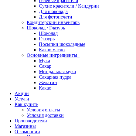
Гелевые красители
Сухие красители / Кандурин
Для шоколада
Для фотопечати
Кондитерский инвентарь
Шоколад / Глазурь
Шоколад
Глазурь
Посыпки шоколадные
Какао масло
Основные ингредиенты
Мука
Сахар
Миндальная мука
Сахарная пудра
Желатин
Какао
Акции
Услуги
Как купить
Условия оплаты
Условия доставки
Производители
Магазины
О компании