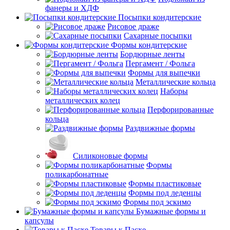
фанеры и ХДФ
Посыпки кондитерские
Рисовое драже
Сахарные посыпки
Формы кондитерские
Бордюрные ленты
Пергамент / Фольга
Формы для выпечки
Металлические кольца
Наборы
металлических колец
Перфорированные
кольца
Раздвижные формы
Силиконовые формы
Формы
поликарбонатные
Формы пластиковые
Формы под леденцы
Формы под эскимо
Бумажные формы и
капсулы
Товары к Пасхе