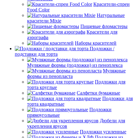
Красители-спреи
Food Color
Натуральные
красители Mixie
Пищевые фломастеры
Красители для
аэрографа
Наборы красителей
Подложки /
подставки для торта
Муляжные формы (подложки) из пеноплекса
Муляжные
формы из пенопласта
Подложки для
торта круглые
Салфетки бумажные
Подложки для
торта квадратные
Подложки
прямоугольные
Дюбели для
укрепления ярусов
Подложки усиленные
Подложки из