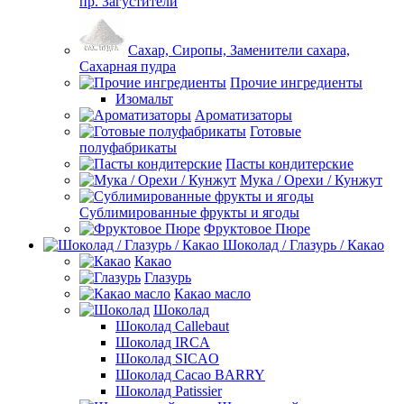
пр. Загустители
Сахар, Сиропы, Заменители сахара,
Сахарная пудра
Прочие ингредиенты
Изомальт
Ароматизаторы
Готовые
полуфабрикаты
Пасты кондитерские
Мука / Орехи / Кунжут
Сублимированные фрукты и ягоды
Фруктовое Пюре
Шоколад / Глазурь / Какао
Какао
Глазурь
Какао масло
Шоколад
Шоколад Callebaut
Шоколад IRCA
Шоколад SICAO
Шоколад Cacao BARRY
Шоколад Patissier