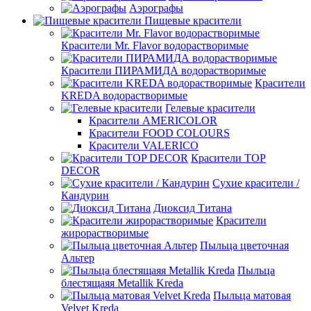
Аэрографы
Пищевые красители
Красители Mr. Flavor водорастворимые
Красители ПИРАМИДА водорастворимые
Красители
KREDA водорастворимые
Гелевые красители
Красители AMERICOLOR
Красители FOOD COLOURS
Красители VALERICO
Красители TOP
DECOR
Сухие красители /
Кандурин
Диоксид Титана
Красители
жирорастворимые
Пыльца цветочная
Альтер
Пыльца
блестящаяя Metallik Kreda
Пыльца матовая
Velvet Kreda