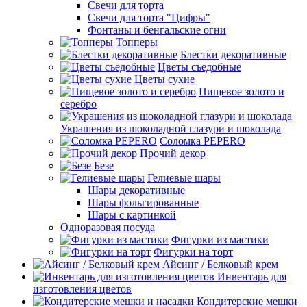
Свечи для торта
Свечи для торта "Цифры"
Фонтаны и бенгальские огни
Топперы
Блестки декоративные
Цветы съедобные
Цветы сухие
Пищевое золото и
серебро
Украшения из шоколадной глазури и шоколада
Соломка PEPERO
Прочий декор
Безе
Гелиевые шары
Шары декоративные
Шары фольгированные
Шары с картинкой
Одноразовая посуда
Фигурки из мастики
Фигурки на торт
Айсинг / Белковый крем
Инвентарь для
изготовления цветов
Кондитерские мешки