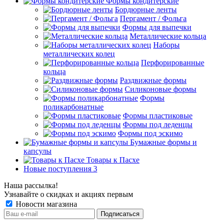
Формы кондитерские
Бордюрные ленты
Пергамент / Фольга
Формы для выпечки
Металлические кольца
Наборы
металлических колец
Перфорированные
кольца
Раздвижные формы
Силиконовые формы
Формы
поликарбонатные
Формы пластиковые
Формы под леденцы
Формы под эскимо
Бумажные формы и
капсулы
Товары к Пасхе
Новые поступления 3
Наша рассылка!
Узнавайте о скидках и акциях первым
Новости магазина