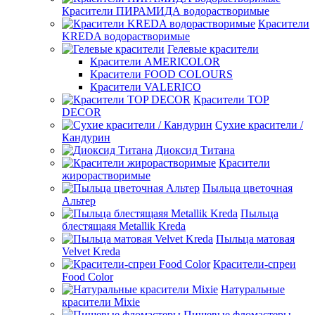
Красители ПИРАМИДА водорастворимые
Красители
KREDA водорастворимые
Гелевые красители
Красители AMERICOLOR
Красители FOOD COLOURS
Красители VALERICO
Красители TOP
DECOR
Сухие красители /
Кандурин
Диоксид Титана
Красители
жирорастворимые
Пыльца цветочная
Альтер
Пыльца
блестящаяя Metallik Kreda
Пыльца матовая
Velvet Kreda
Красители-спреи
Food Color
Натуральные
красители Mixie
Пищевые фломастеры