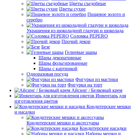
Цветы съедобные
Цветы сухие
Пищевое золото и
серебро
Украшения из шоколадной глазури и шоколада
Соломка PEPERO
Прочий декор
Безе
Гелиевые шары
Шары декоративные
Шары фольгированные
Шары с картинкой
Одноразовая посуда
Фигурки из мастики
Фигурки на торт
Айсинг / Белковый крем
Инвентарь для
изготовления цветов
Кондитерские мешки
и насадки
Кондитерские мешки и аксессуары
Кондитерские насадки
Наборы мешки и