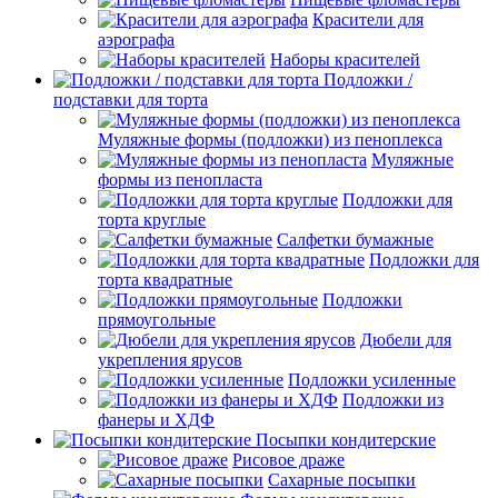
Красители для
аэрографа
Наборы красителей
Подложки /
подставки для торта
Муляжные формы (подложки) из пеноплекса
Муляжные
формы из пенопласта
Подложки для
торта круглые
Салфетки бумажные
Подложки для
торта квадратные
Подложки
прямоугольные
Дюбели для
укрепления ярусов
Подложки усиленные
Подложки из
фанеры и ХДФ
Посыпки кондитерские
Рисовое драже
Сахарные посыпки