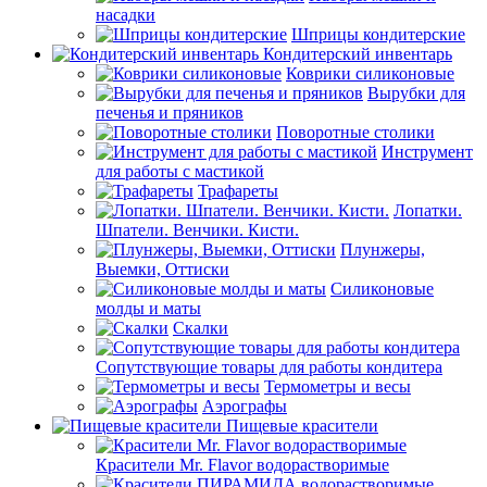
насадки
Шприцы кондитерские
Кондитерский инвентарь
Коврики силиконовые
Вырубки для
печенья и пряников
Поворотные столики
Инструмент
для работы с мастикой
Трафареты
Лопатки.
Шпатели. Венчики. Кисти.
Плунжеры,
Выемки, Оттиски
Силиконовые
молды и маты
Скалки
Сопутствующие товары для работы кондитера
Термометры и весы
Аэрографы
Пищевые красители
Красители Mr. Flavor водорастворимые