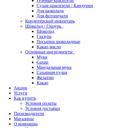
Гелевые красители
Сухие красители / Кандурин
Для шоколада
Для фотопечати
Кондитерский инвентарь
Шоколад / Глазурь
Шоколад
Глазурь
Посыпки шоколадные
Какао масло
Основные ингредиенты
Мука
Сахар
Миндальная мука
Сахарная пудра
Желатин
Какао
Акции
Услуги
Как купить
Условия оплаты
Условия доставки
Производители
Магазины
О компании