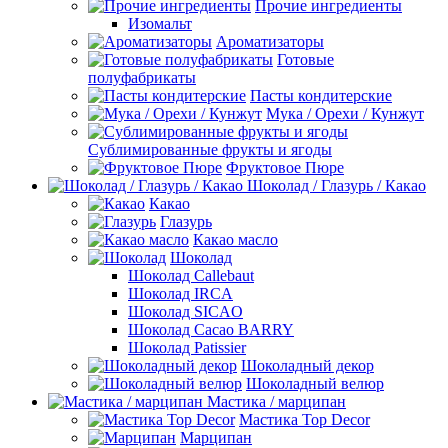
Прочие ингредиенты
Изомальт
Ароматизаторы
Готовые
полуфабрикаты
Пасты кондитерские
Мука / Орехи / Кунжут
Сублимированные фрукты и ягоды
Фруктовое Пюре
Шоколад / Глазурь / Какао
Какао
Глазурь
Какао масло
Шоколад
Шоколад Callebaut
Шоколад IRCA
Шоколад SICAO
Шоколад Cacao BARRY
Шоколад Patissier
Шоколадный декор
Шоколадный велюр
Мастика / марципан
Мастика Top Decor
Марципан