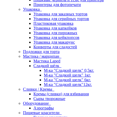
Принтеры для фотопечати
Упаковка
Упаковка для заказных тортов
Упаковка для серийных тортов
Пластиковая упаковка
Упаковка для капкейков
Упаковка для пирожных
Упаковка для кейкпопсов
Упаковка для макарунс
Конверты для сладостей
Подложки для торта
Мастика / марципан
Мастика Laped
Сладкий шёлк
М-ка "Сладкий шелк" 0,5кг.
М-ка "Сладкий шелк" 1кг.
М-ка "Сладкий шелк" 6кг.
М-ка "Сладкий шелк"12кг.
Сливки / Кремы
Кремы (сливки) для взбивания
Сыры творожные
Оборудование
Аэрографы
Пищевые красители