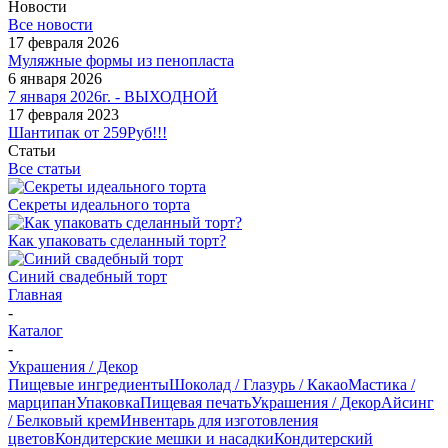
Новости
Все новости
17 февраля 2026
Муляжные формы из пенопласта
6 января 2026
7 января 2026г. - ВЫХОДНОЙ
17 февраля 2023
Шантипак от 259Руб!!!
Статьи
Все статьи
Секреты идеального торта
Как упаковать сделанный торт?
Синий свадебный торт
Главная
-
Каталог
-
Украшения / Декор
Пищевые ингредиенты
Шоколад / Глазурь / Какао
Мастика /
марципан
Упаковка
Пищевая печать
Украшения / Декор
Айсинг
/ Белковый крем
Инвентарь для изготовления
цветов
Кондитерские мешки и насадки
Кондитерский