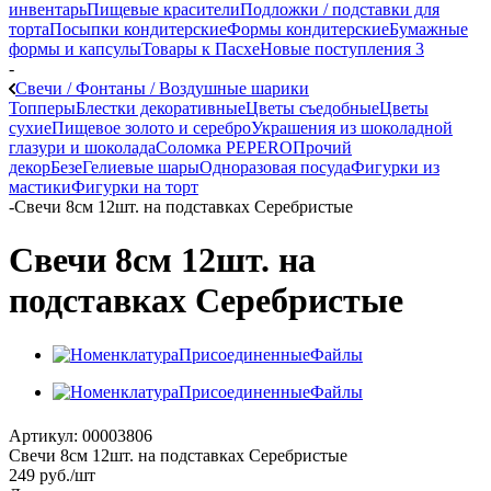
инвентарь
Пищевые красители
Подложки / подставки для
торта
Посыпки кондитерские
Формы кондитерские
Бумажные
формы и капсулы
Товары к Пасхе
Новые поступления 3
-
Свечи / Фонтаны / Воздушные шарики
Топперы
Блестки декоративные
Цветы съедобные
Цветы
сухие
Пищевое золото и серебро
Украшения из шоколадной
глазури и шоколада
Соломка PEPERO
Прочий
декор
Безе
Гелиевые шары
Одноразовая посуда
Фигурки из
мастики
Фигурки на торт
-
Свечи 8см 12шт. на подставках Серебристые
Свечи 8см 12шт. на
подставках Серебристые
Артикул:
00003806
Свечи 8см 12шт. на подставках Серебристые
249
руб.
/шт