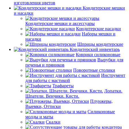
изготовления цветов
Кондитерские мешки
и насадки
Кондитерские мешки и аксессуары
Кондитерские насадки
Наборы мешки и
насадки
Шприцы кондитерские
Кондитерский инвентарь
Коврики силиконовые
Вырубки для
печенья и пряников
Поворотные столики
Инструмент
для работы с мастикой
Трафареты
Лопатки.
Шпатели. Венчики. Кисти.
Плунжеры,
Выемки, Оттиски
Силиконовые
молды и маты
Скалки