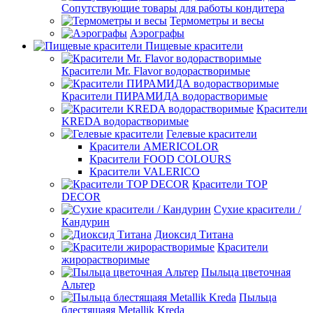
Сопутствующие товары для работы кондитера
Термометры и весы
Аэрографы
Пищевые красители
Красители Mr. Flavor водорастворимые
Красители ПИРАМИДА водорастворимые
Красители
KREDA водорастворимые
Гелевые красители
Красители AMERICOLOR
Красители FOOD COLOURS
Красители VALERICO
Красители TOP
DECOR
Сухие красители /
Кандурин
Диоксид Титана
Красители
жирорастворимые
Пыльца цветочная
Альтер
Пыльца
блестящаяя Metallik Kreda