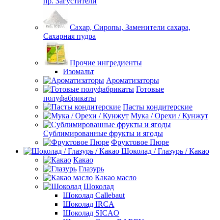
пр. Загустители
Сахар, Сиропы, Заменители сахара,
Сахарная пудра
Прочие ингредиенты
Изомальт
Ароматизаторы
Готовые
полуфабрикаты
Пасты кондитерские
Мука / Орехи / Кунжут
Сублимированные фрукты и ягоды
Фруктовое Пюре
Шоколад / Глазурь / Какао
Какао
Глазурь
Какао масло
Шоколад
Шоколад Callebaut
Шоколад IRCA
Шоколад SICAO