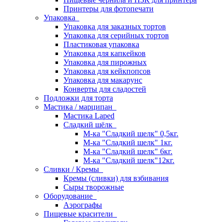
Принтеры для фотопечати
Упаковка
Упаковка для заказных тортов
Упаковка для серийных тортов
Пластиковая упаковка
Упаковка для капкейков
Упаковка для пирожных
Упаковка для кейкпопсов
Упаковка для макарунс
Конверты для сладостей
Подложки для торта
Мастика / марципан
Мастика Laped
Сладкий шёлк
М-ка "Сладкий шелк" 0,5кг.
М-ка "Сладкий шелк" 1кг.
М-ка "Сладкий шелк" 6кг.
М-ка "Сладкий шелк"12кг.
Сливки / Кремы
Кремы (сливки) для взбивания
Сыры творожные
Оборудование
Аэрографы
Пищевые красители