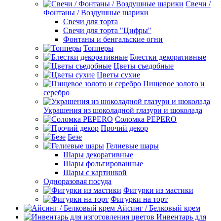
Свечи /
Фонтаны / Воздушные шарики
Свечи для торта
Свечи для торта "Цифры"
Фонтаны и бенгальские огни
Топперы
Блестки декоративные
Цветы съедобные
Цветы сухие
Пищевое золото и
серебро
Украшения из шоколадной глазури и шоколада
Соломка PEPERO
Прочий декор
Безе
Гелиевые шары
Шары декоративные
Шары фольгированные
Шары с картинкой
Одноразовая посуда
Фигурки из мастики
Фигурки на торт
Айсинг / Белковый крем
Инвентарь для