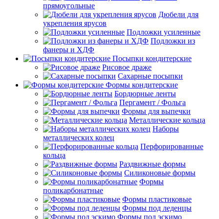
прямоугольные
Дюбели для
укрепления ярусов
Подложки усиленные
Подложки из
фанеры и ХДФ
Посыпки кондитерские
Рисовое драже
Сахарные посыпки
Формы кондитерские
Бордюрные ленты
Пергамент / Фольга
Формы для выпечки
Металлические кольца
Наборы
металлических колец
Перфорированные
кольца
Раздвижные формы
Силиконовые формы
Формы
поликарбонатные
Формы пластиковые
Формы под леденцы
Формы под эскимо