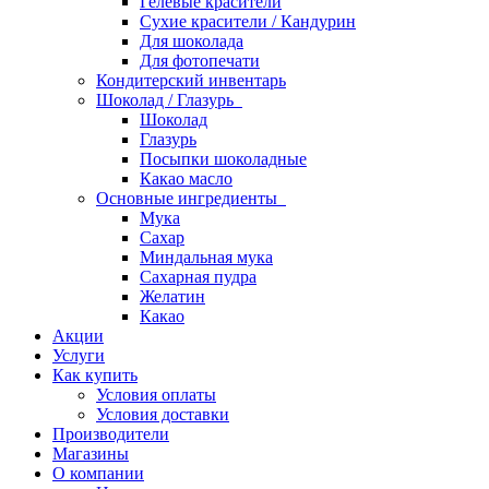
Гелевые красители
Сухие красители / Кандурин
Для шоколада
Для фотопечати
Кондитерский инвентарь
Шоколад / Глазурь
Шоколад
Глазурь
Посыпки шоколадные
Какао масло
Основные ингредиенты
Мука
Сахар
Миндальная мука
Сахарная пудра
Желатин
Какао
Акции
Услуги
Как купить
Условия оплаты
Условия доставки
Производители
Магазины
О компании