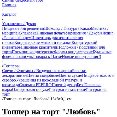
Синий свадебный торт
Главная
-
Каталог
-
Украшения / Декор
Пищевые ингредиенты
Шоколад / Глазурь / Какао
Мастика /
марципан
Упаковка
Пищевая печать
Украшения / Декор
Айсинг
/ Белковый крем
Инвентарь для изготовления
цветов
Кондитерские мешки и насадки
Кондитерский
инвентарь
Пищевые красители
Подложки / подставки для
торта
Посыпки кондитерские
Формы кондитерские
Бумажные
формы и капсулы
Товары к Пасхе
Новые поступления 3
-
Топперы
Свечи / Фонтаны / Воздушные шарики
Блестки
декоративные
Цветы съедобные
Цветы сухие
Пищевое золото и
серебро
Украшения из шоколадной глазури и
шоколада
Соломка PEPERO
Прочий декор
Безе
Гелиевые
шары
Одноразовая посуда
Фигурки из мастики
Фигурки на
торт
-
Топпер на торт "Любовь" 13x8x0,1 см
Топпер на торт "Любовь"