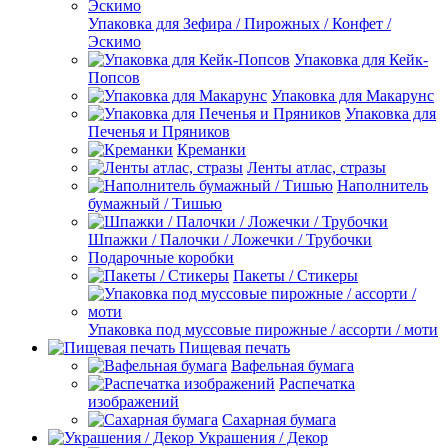
Упаковка для Зефира / Пирожных / Конфет /
Эскимо
Упаковка для Кейк-
Попсов
Упаковка для Макарунс
Упаковка для
Печенья и Пряников
Креманки
Ленты атлас, стразы
Наполнитель
бумажный / Тишью
Шпажки / Палочки / Ложечки / Трубочки
Подарочные коробки
Пакеты / Стикеры
Упаковка под муссовые пирожные / ассорти / моти
Пищевая печать
Вафельная бумага
Распечатка
изображений
Сахарная бумага
Украшения / Декор