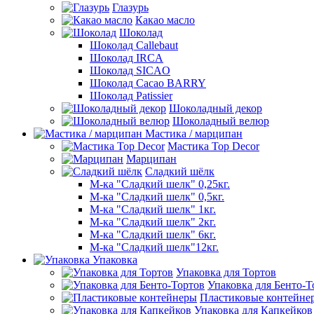
Глазурь
Какао масло
Шоколад
Шоколад Callebaut
Шоколад IRCA
Шоколад SICAO
Шоколад Cacao BARRY
Шоколад Patissier
Шоколадный декор
Шоколадный велюр
Мастика / марципан
Мастика Top Decor
Марципан
Сладкий шёлк
М-ка "Сладкий шелк" 0,25кг.
М-ка "Сладкий шелк" 0,5кг.
М-ка "Сладкий шелк" 1кг.
М-ка "Сладкий шелк" 2кг.
М-ка "Сладкий шелк" 6кг.
М-ка "Сладкий шелк"12кг.
Упаковка
Упаковка для Тортов
Упаковка для Бенто-Т
Пластиковые контейне
Упаковка для Капкейков