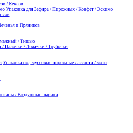
ов / Кексов
Упаковка для Зефира / Пирожных / Конфет / Эскимо
опсов
Печенья и Пряников
умажный / Тишью
/ Палочки / Ложечки / Трубочки
Упаковка под муссовые пирожные / ассорти / моти
й
онтаны / Воздушные шарики