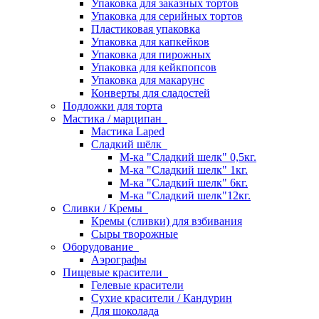
Упаковка для заказных тортов
Упаковка для серийных тортов
Пластиковая упаковка
Упаковка для капкейков
Упаковка для пирожных
Упаковка для кейкпопсов
Упаковка для макарунс
Конверты для сладостей
Подложки для торта
Мастика / марципан
Мастика Laped
Сладкий шёлк
М-ка "Сладкий шелк" 0,5кг.
М-ка "Сладкий шелк" 1кг.
М-ка "Сладкий шелк" 6кг.
М-ка "Сладкий шелк"12кг.
Сливки / Кремы
Кремы (сливки) для взбивания
Сыры творожные
Оборудование
Аэрографы
Пищевые красители
Гелевые красители
Сухие красители / Кандурин
Для шоколада