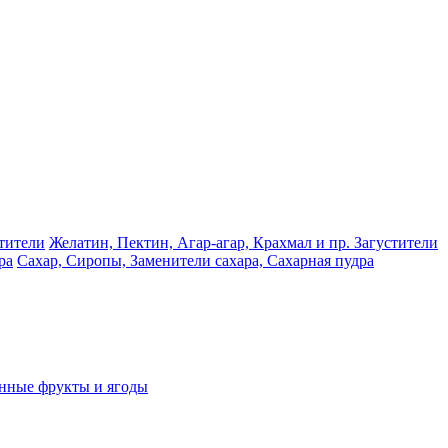
Желатин, Пектин, Агар-агар, Крахмал и пр. Загустители
Сахар, Сиропы, Заменители сахара, Сахарная пудра
нные фрукты и ягоды