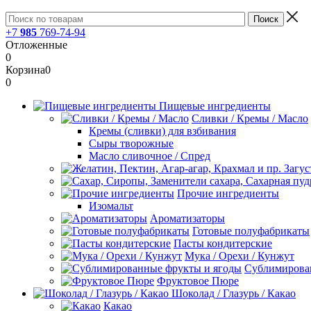
+7
985
769-74-94
Отложенные
0
Корзина
0
0
Пищевые ингредиенты
Сливки / Кремы / Масло
Кремы (сливки) для взбивания
Сыры творожные
Масло сливочное / Спред
Прочие ингредиенты
Изомальт
Ароматизаторы
Готовые полуфабрикаты
Пасты кондитерские
Мука / Орехи / Кунжут
Сублимирова
Фруктовое Пюре
Шоколад / Глазурь / Какао
Какао