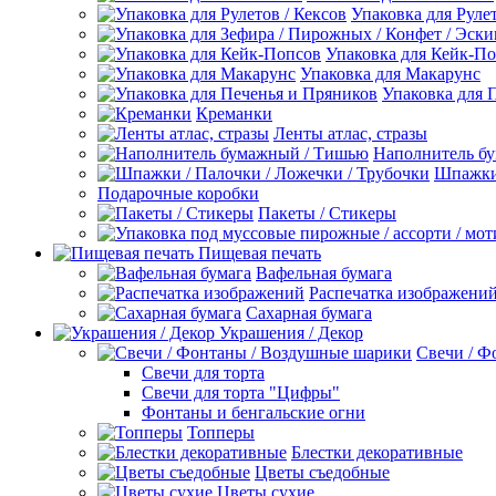
Упаковка для Рулет
Упаковка для Кейк-П
Упаковка для Макарунс
Упаковка для 
Креманки
Ленты атлас, стразы
Наполнитель б
Шпажки 
Подарочные коробки
Пакеты / Стикеры
Пищевая печать
Вафельная бумага
Распечатка изображени
Сахарная бумага
Украшения / Декор
Свечи / Ф
Свечи для торта
Свечи для торта "Цифры"
Фонтаны и бенгальские огни
Топперы
Блестки декоративные
Цветы съедобные
Цветы сухие