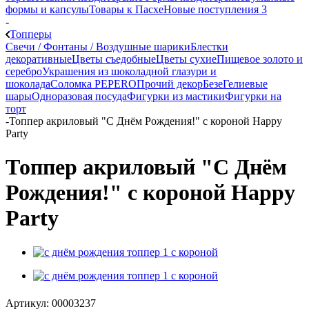
формы и капсулы
Товары к Пасхе
Новые поступления 3
-
Топперы
Свечи / Фонтаны / Воздушные шарики
Блестки
декоративные
Цветы съедобные
Цветы сухие
Пищевое золото и
серебро
Украшения из шоколадной глазури и
шоколада
Соломка PEPERO
Прочий декор
Безе
Гелиевые
шары
Одноразовая посуда
Фигурки из мастики
Фигурки на
торт
-
Топпер акриловый "С Днём Рождения!" с короной Happy
Party
Топпер акриловый "С Днём
Рождения!" с короной Happy
Party
Артикул:
00003237