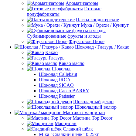
Ароматизаторы
Готовые
полуфабрикаты
Пасты кондитерские
Мука / Орехи / Кунжут
Сублимированные фрукты и ягоды
Фруктовое Пюре
Шоколад / Глазурь / Какао
Какао
Глазурь
Какао масло
Шоколад
Шоколад Callebaut
Шоколад IRCA
Шоколад SICAO
Шоколад Cacao BARRY
Шоколад Patissier
Шоколадный декор
Шоколадный велюр
Мастика / марципан
Мастика Top Decor
Марципан
Сладкий шёлк
М-ка "Сладкий шелк" 0,25кг.