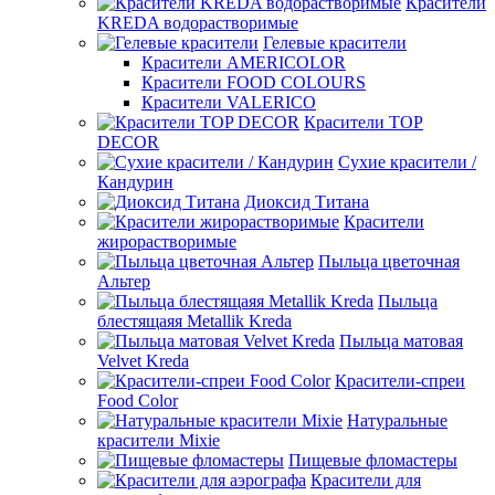
Красители
KREDA водорастворимые
Гелевые красители
Красители AMERICOLOR
Красители FOOD COLOURS
Красители VALERICO
Красители TOP
DECOR
Сухие красители /
Кандурин
Диоксид Титана
Красители
жирорастворимые
Пыльца цветочная
Альтер
Пыльца
блестящаяя Metallik Kreda
Пыльца матовая
Velvet Kreda
Красители-спреи
Food Color
Натуральные
красители Mixie
Пищевые фломастеры
Красители для