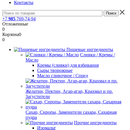
Контакты
+7
985
769-74-94
Отложенные
0
Корзина
0
0
Пищевые ингредиенты
Сливки / Кремы /
Масло
Кремы (сливки) для взбивания
Сыры творожные
Масло сливочное / Спред
Желатин, Пектин, Агар-агар, Крахмал и пр.
Загустители
Сахар, Сиропы, Заменители сахара, Сахарная
пудра
Прочие ингредиенты
Изомальт