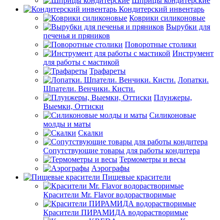
Шприцы кондитерские
Кондитерский инвентарь
Коврики силиконовые
Вырубки для
печенья и пряников
Поворотные столики
Инструмент
для работы с мастикой
Трафареты
Лопатки.
Шпатели. Венчики. Кисти.
Плунжеры,
Выемки, Оттиски
Силиконовые
молды и маты
Скалки
Сопутствующие товары для работы кондитера
Термометры и весы
Аэрографы
Пищевые красители
Красители Mr. Flavor водорастворимые
Красители ПИРАМИДА водорастворимые