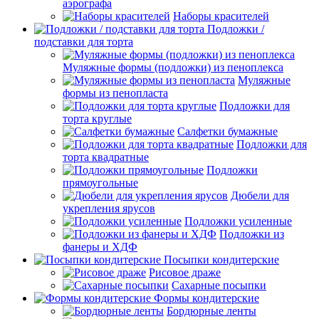
аэрографа
Наборы красителей
Подложки /
подставки для торта
Муляжные формы (подложки) из пеноплекса
Муляжные
формы из пенопласта
Подложки для
торта круглые
Салфетки бумажные
Подложки для
торта квадратные
Подложки
прямоугольные
Дюбели для
укрепления ярусов
Подложки усиленные
Подложки из
фанеры и ХДФ
Посыпки кондитерские
Рисовое драже
Сахарные посыпки
Формы кондитерские
Бордюрные ленты