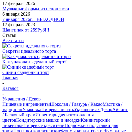
17 февраля 2026
Муляжные формы из пенопласта
6 января 2026
7 января 2026г. - ВЫХОДНОЙ
17 февраля 2023
Шантипак от 259Руб!!!
Статьи
Все статьи
Секреты идеального торта
Как упаковать сделанный торт?
Синий свадебный торт
Главная
-
Каталог
-
Украшения / Декор
Пищевые ингредиенты
Шоколад / Глазурь / Какао
Мастика /
марципан
Упаковка
Пищевая печать
Украшения / Декор
Айсинг
/ Белковый крем
Инвентарь для изготовления
цветов
Кондитерские мешки и насадки
Кондитерский
инвентарь
Пищевые красители
Подложки / подставки для
торта
Посыпки кондитерские
Формы кондитерские
Бумажные