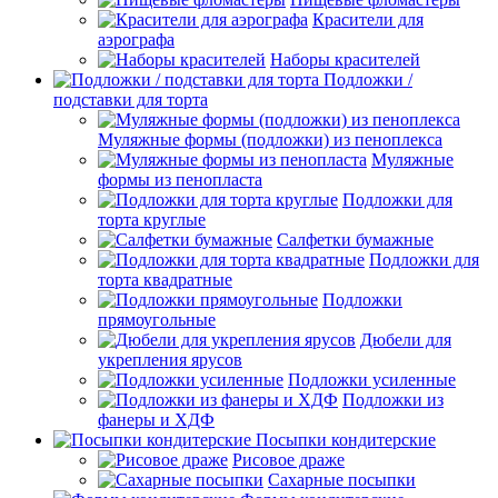
Красители для
аэрографа
Наборы красителей
Подложки /
подставки для торта
Муляжные формы (подложки) из пеноплекса
Муляжные
формы из пенопласта
Подложки для
торта круглые
Салфетки бумажные
Подложки для
торта квадратные
Подложки
прямоугольные
Дюбели для
укрепления ярусов
Подложки усиленные
Подложки из
фанеры и ХДФ
Посыпки кондитерские
Рисовое драже
Сахарные посыпки