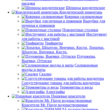
насадки
Шприцы кондитерские
Кондитерский инвентарь
Коврики силиконовые
Вырубки для
печенья и пряников
Поворотные столики
Инструмент
для работы с мастикой
Трафареты
Лопатки.
Шпатели. Венчики. Кисти.
Плунжеры,
Выемки, Оттиски
Силиконовые
молды и маты
Скалки
Сопутствующие товары для работы кондитера
Термометры и весы
Аэрографы
Пищевые красители
Красители Mr. Flavor водорастворимые