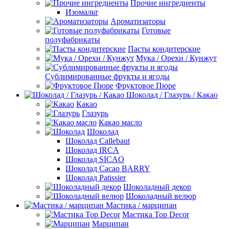
Прочие ингредиенты
Изомальт
Ароматизаторы
Готовые
полуфабрикаты
Пасты кондитерские
Мука / Орехи / Кунжут
Сублимированные фрукты и ягоды
Фруктовое Пюре
Шоколад / Глазурь / Какао
Какао
Глазурь
Какао масло
Шоколад
Шоколад Callebaut
Шоколад IRCA
Шоколад SICAO
Шоколад Cacao BARRY
Шоколад Patissier
Шоколадный декор
Шоколадный велюр
Мастика / марципан
Мастика Top Decor
Марципан