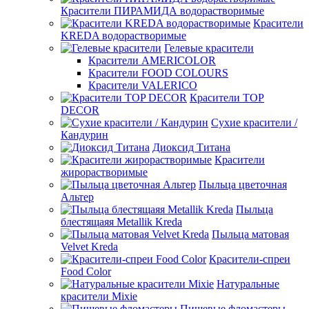
Красители ПИРАМИДА водорастворимые
Красители
KREDA водорастворимые
Гелевые красители
Красители AMERICOLOR
Красители FOOD COLOURS
Красители VALERICO
Красители TOP
DECOR
Сухие красители /
Кандурин
Диоксид Титана
Красители
жирорастворимые
Пыльца цветочная
Альтер
Пыльца
блестящаяя Metallik Kreda
Пыльца матовая
Velvet Kreda
Красители-спреи
Food Color
Натуральные
красители Mixie
Пищевые фломастеры