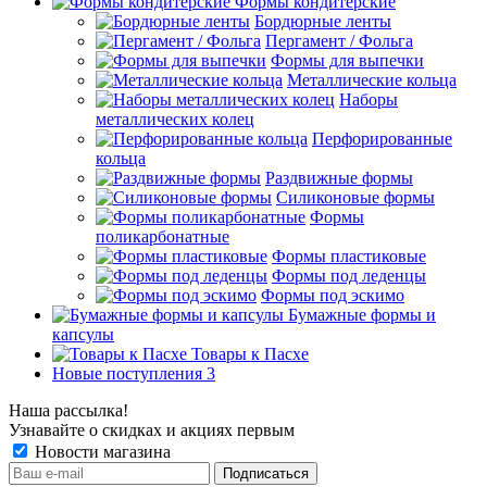
Формы кондитерские
Бордюрные ленты
Пергамент / Фольга
Формы для выпечки
Металлические кольца
Наборы
металлических колец
Перфорированные
кольца
Раздвижные формы
Силиконовые формы
Формы
поликарбонатные
Формы пластиковые
Формы под леденцы
Формы под эскимо
Бумажные формы и
капсулы
Товары к Пасхе
Новые поступления 3
Наша рассылка!
Узнавайте о скидках и акциях первым
Новости магазина