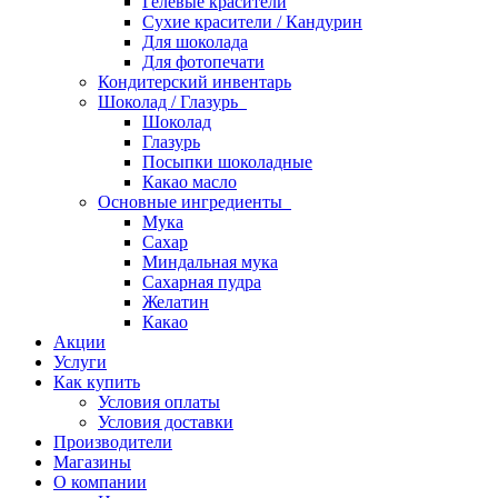
Гелевые красители
Сухие красители / Кандурин
Для шоколада
Для фотопечати
Кондитерский инвентарь
Шоколад / Глазурь
Шоколад
Глазурь
Посыпки шоколадные
Какао масло
Основные ингредиенты
Мука
Сахар
Миндальная мука
Сахарная пудра
Желатин
Какао
Акции
Услуги
Как купить
Условия оплаты
Условия доставки
Производители
Магазины
О компании