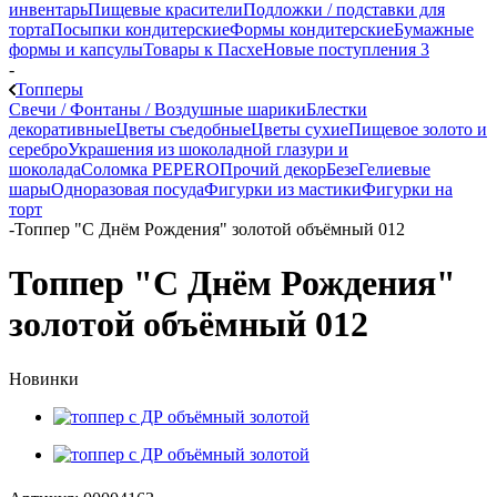
инвентарь
Пищевые красители
Подложки / подставки для
торта
Посыпки кондитерские
Формы кондитерские
Бумажные
формы и капсулы
Товары к Пасхе
Новые поступления 3
-
Топперы
Свечи / Фонтаны / Воздушные шарики
Блестки
декоративные
Цветы съедобные
Цветы сухие
Пищевое золото и
серебро
Украшения из шоколадной глазури и
шоколада
Соломка PEPERO
Прочий декор
Безе
Гелиевые
шары
Одноразовая посуда
Фигурки из мастики
Фигурки на
торт
-
Топпер "С Днём Рождения" золотой объёмный 012
Топпер "С Днём Рождения"
золотой объёмный 012
Новинки