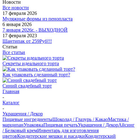
Новости
Все новости
17 февраля 2026
Муляжные формы из пенопласта
6 января 2026
7 января 2026г. - ВЫХОДНОЙ
17 февраля 2023
Шантипак от 259Руб!!!
Статьи
Все статьи
Секреты идеального торта
Как упаковать сделанный торт?
Синий свадебный торт
Главная
-
Каталог
-
Украшения / Декор
Пищевые ингредиенты
Шоколад / Глазурь / Какао
Мастика /
марципан
Упаковка
Пищевая печать
Украшения / Декор
Айсинг
/ Белковый крем
Инвентарь для изготовления
цветов
Кондитерские мешки и насадки
Кондитерский