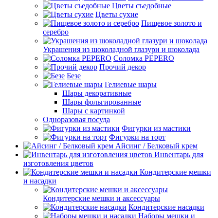
Цветы съедобные
Цветы сухие
Пищевое золото и
серебро
Украшения из шоколадной глазури и шоколада
Соломка PEPERO
Прочий декор
Безе
Гелиевые шары
Шары декоративные
Шары фольгированные
Шары с картинкой
Одноразовая посуда
Фигурки из мастики
Фигурки на торт
Айсинг / Белковый крем
Инвентарь для
изготовления цветов
Кондитерские мешки
и насадки
Кондитерские мешки и аксессуары
Кондитерские насадки
Наборы мешки и