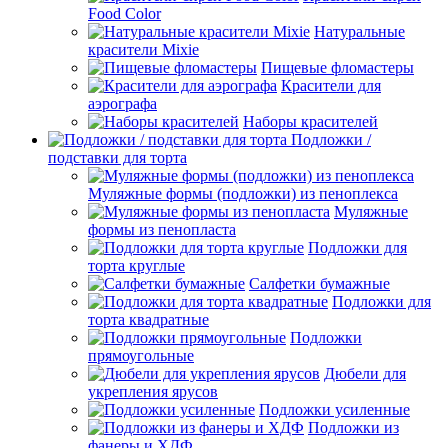
Food Color
Натуральные
красители Mixie
Пищевые фломастеры
Красители для
аэрографа
Наборы красителей
Подложки /
подставки для торта
Муляжные формы (подложки) из пеноплекса
Муляжные
формы из пенопласта
Подложки для
торта круглые
Салфетки бумажные
Подложки для
торта квадратные
Подложки
прямоугольные
Дюбели для
укрепления ярусов
Подложки усиленные
Подложки из
фанеры и ХДФ