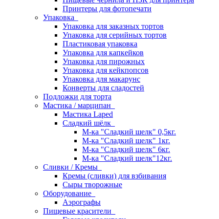
Принтеры для фотопечати
Упаковка
Упаковка для заказных тортов
Упаковка для серийных тортов
Пластиковая упаковка
Упаковка для капкейков
Упаковка для пирожных
Упаковка для кейкпопсов
Упаковка для макарунс
Конверты для сладостей
Подложки для торта
Мастика / марципан
Мастика Laped
Сладкий шёлк
М-ка "Сладкий шелк" 0,5кг.
М-ка "Сладкий шелк" 1кг.
М-ка "Сладкий шелк" 6кг.
М-ка "Сладкий шелк"12кг.
Сливки / Кремы
Кремы (сливки) для взбивания
Сыры творожные
Оборудование
Аэрографы
Пищевые красители