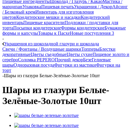
Пищевые ингредиенты
Шоколад / Глазурь / Какао
Мастика /
марципан
Упаковка
Пищевая печать
Украшения / Декор
Айсинг
/ Белковый крем
Инвентарь для изготовления
цветов
Кондитерские мешки и насадки
Кондитерский
инвентарь
Пищевые красители
Подложки / подставки для
торта
Посыпки кондитерские
Формы кондитерские
Бумажные
формы и капсулы
Товары к Пасхе
Новые поступления 3
-
Украшения из шоколадной глазури и шоколада
Свечи / Фонтаны / Воздушные шарики
Топперы
Блестки
декоративные
Цветы съедобные
Цветы сухие
Пищевое золото и
серебро
Соломка PEPERO
Прочий декор
Безе
Гелиевые
шары
Одноразовая посуда
Фигурки из мастики
Фигурки на
торт
-
Шары из глазури Белые-Зелёные-Золотые 10шт
Шары из глазури Белые-
Зелёные-Золотые 10шт