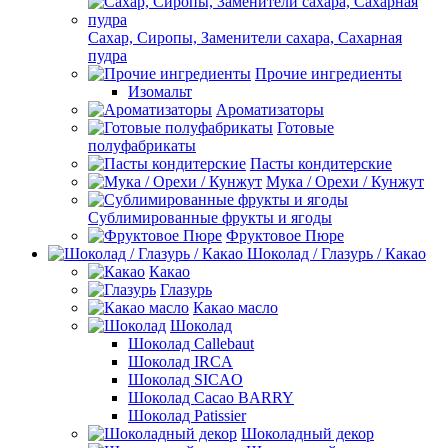
Сахар, Сиропы, Заменители сахара, Сахарная
пудра
Прочие ингредиенты
Изомальт
Ароматизаторы
Готовые
полуфабрикаты
Пасты кондитерские
Мука / Орехи / Кунжут
Сублимированные фрукты и ягоды
Фруктовое Пюре
Шоколад / Глазурь / Какао
Какао
Глазурь
Какао масло
Шоколад
Шоколад Callebaut
Шоколад IRCA
Шоколад SICAO
Шоколад Cacao BARRY
Шоколад Patissier
Шоколадный декор