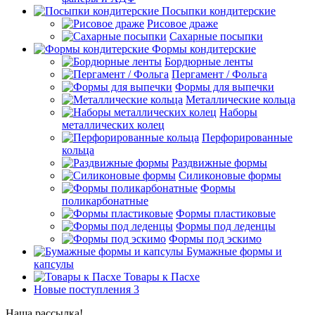
Посыпки кондитерские
Рисовое драже
Сахарные посыпки
Формы кондитерские
Бордюрные ленты
Пергамент / Фольга
Формы для выпечки
Металлические кольца
Наборы
металлических колец
Перфорированные
кольца
Раздвижные формы
Силиконовые формы
Формы
поликарбонатные
Формы пластиковые
Формы под леденцы
Формы под эскимо
Бумажные формы и
капсулы
Товары к Пасхе
Новые поступления 3
Наша рассылка!