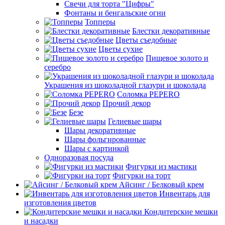
Свечи для торта "Цифры"
Фонтаны и бенгальские огни
Топперы
Блестки декоративные
Цветы съедобные
Цветы сухие
Пищевое золото и
серебро
Украшения из шоколадной глазури и шоколада
Соломка PEPERO
Прочий декор
Безе
Гелиевые шары
Шары декоративные
Шары фольгированные
Шары с картинкой
Одноразовая посуда
Фигурки из мастики
Фигурки на торт
Айсинг / Белковый крем
Инвентарь для
изготовления цветов
Кондитерские мешки
и насадки