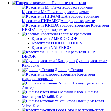
Пищевые красители
Красители Mr. Flavor водорастворимые
Красители ПИРАМИДА водорастворимые
Красители
KREDA водорастворимые
Гелевые красители
Красители AMERICOLOR
Красители FOOD COLOURS
Красители VALERICO
Красители TOP
DECOR
Сухие красители /
Кандурин
Диоксид Титана
Красители
жирорастворимые
Пыльца цветочная
Альтер
Пыльца
блестящаяя Metallik Kreda
Пыльца матовая
Velvet Kreda
Красители-спреи