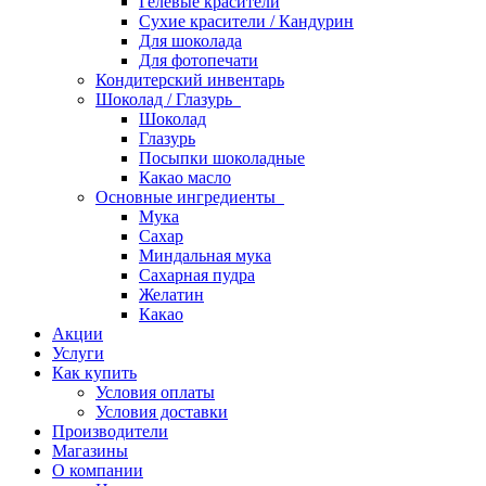
Гелевые красители
Сухие красители / Кандурин
Для шоколада
Для фотопечати
Кондитерский инвентарь
Шоколад / Глазурь
Шоколад
Глазурь
Посыпки шоколадные
Какао масло
Основные ингредиенты
Мука
Сахар
Миндальная мука
Сахарная пудра
Желатин
Какао
Акции
Услуги
Как купить
Условия оплаты
Условия доставки
Производители
Магазины
О компании