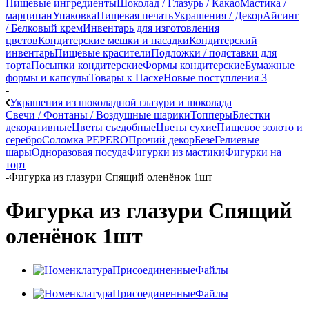
Пищевые ингредиенты
Шоколад / Глазурь / Какао
Мастика /
марципан
Упаковка
Пищевая печать
Украшения / Декор
Айсинг
/ Белковый крем
Инвентарь для изготовления
цветов
Кондитерские мешки и насадки
Кондитерский
инвентарь
Пищевые красители
Подложки / подставки для
торта
Посыпки кондитерские
Формы кондитерские
Бумажные
формы и капсулы
Товары к Пасхе
Новые поступления 3
-
Украшения из шоколадной глазури и шоколада
Свечи / Фонтаны / Воздушные шарики
Топперы
Блестки
декоративные
Цветы съедобные
Цветы сухие
Пищевое золото и
серебро
Соломка PEPERO
Прочий декор
Безе
Гелиевые
шары
Одноразовая посуда
Фигурки из мастики
Фигурки на
торт
-
Фигурка из глазури Спящий оленёнок 1шт
Фигурка из глазури Спящий
оленёнок 1шт