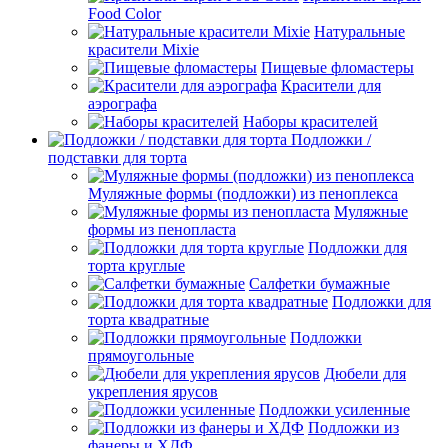
Food Color
Натуральные
красители Mixie
Пищевые фломастеры
Красители для
аэрографа
Наборы красителей
Подложки /
подставки для торта
Муляжные формы (подложки) из пеноплекса
Муляжные
формы из пенопласта
Подложки для
торта круглые
Салфетки бумажные
Подложки для
торта квадратные
Подложки
прямоугольные
Дюбели для
укрепления ярусов
Подложки усиленные
Подложки из
фанеры и ХДФ