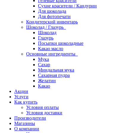
Гелевые красители
Сухие красители / Кандурин
Для шоколада
Для фотопечати
Кондитерский инвентарь
Шоколад / Глазурь
Шоколад
Глазурь
Посыпки шоколадные
Какао масло
Основные ингредиенты
Мука
Сахар
Миндальная мука
Сахарная пудра
Желатин
Какао
Акции
Услуги
Как купить
Условия оплаты
Условия доставки
Производители
Магазины
О компании