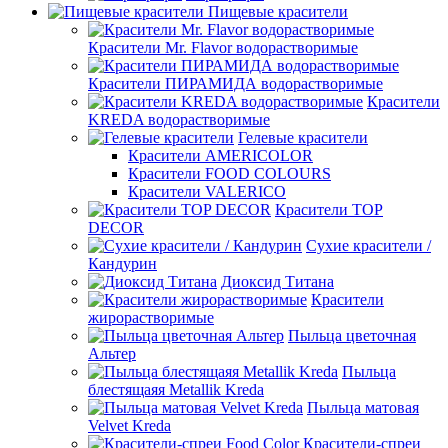
Пищевые красители
Красители Mr. Flavor водорастворимые
Красители ПИРАМИДА водорастворимые
Красители
KREDA водорастворимые
Гелевые красители
Красители AMERICOLOR
Красители FOOD COLOURS
Красители VALERICO
Красители TOP
DECOR
Сухие красители /
Кандурин
Диоксид Титана
Красители
жирорастворимые
Пыльца цветочная
Альтер
Пыльца
блестящаяя Metallik Kreda
Пыльца матовая
Velvet Kreda
Красители-спреи