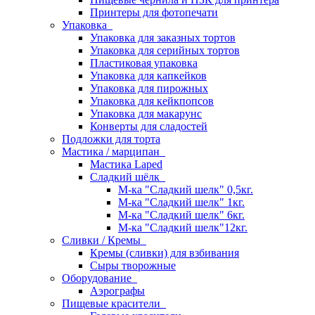
Принтеры для фотопечати
Упаковка
Упаковка для заказных тортов
Упаковка для серийных тортов
Пластиковая упаковка
Упаковка для капкейков
Упаковка для пирожных
Упаковка для кейкпопсов
Упаковка для макарунс
Конверты для сладостей
Подложки для торта
Мастика / марципан
Мастика Laped
Сладкий шёлк
М-ка "Сладкий шелк" 0,5кг.
М-ка "Сладкий шелк" 1кг.
М-ка "Сладкий шелк" 6кг.
М-ка "Сладкий шелк"12кг.
Сливки / Кремы
Кремы (сливки) для взбивания
Сыры творожные
Оборудование
Аэрографы
Пищевые красители