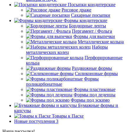
Посыпки кондитерские
Рисовое драже
Сахарные посыпки
Формы кондитерские
Бордюрные ленты
Пергамент / Фольга
Формы для выпечки
Металлические кольца
Наборы
металлических колец
Перфорированные
кольца
Раздвижные формы
Силиконовые формы
Формы
поликарбонатные
Формы пластиковые
Формы под леденцы
Формы под эскимо
Бумажные формы и
капсулы
Товары к Пасхе
Новые поступления 3
Наша рассылка!