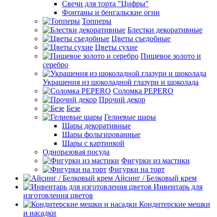
Свечи для торта "Цифры"
Фонтаны и бенгальские огни
Топперы
Блестки декоративные
Цветы съедобные
Цветы сухие
Пищевое золото и
серебро
Украшения из шоколадной глазури и шоколада
Соломка PEPERO
Прочий декор
Безе
Гелиевые шары
Шары декоративные
Шары фольгированные
Шары с картинкой
Одноразовая посуда
Фигурки из мастики
Фигурки на торт
Айсинг / Белковый крем
Инвентарь для
изготовления цветов
Кондитерские мешки
и насадки