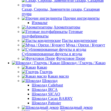
Сахар, Сиропы, Заменители сахара, Сахарная
пудра
Прочие ингредиенты
Изомальт
Ароматизаторы
Готовые
полуфабрикаты
Пасты кондитерские
Мука / Орехи / Кунжут
Сублимированные фрукты и ягоды
Фруктовое Пюре
Шоколад / Глазурь / Какао
Какао
Глазурь
Какао масло
Шоколад
Шоколад Callebaut
Шоколад IRCA
Шоколад SICAO
Шоколад Cacao BARRY
Шоколад Patissier
Шоколадный декор