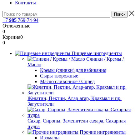
Контакты
+7
985
769-74-94
Отложенные
0
Корзина
0
0
Пищевые ингредиенты
Сливки / Кремы /
Масло
Кремы (сливки) для взбивания
Сыры творожные
Масло сливочное / Спред
Желатин, Пектин, Агар-агар, Крахмал и пр.
Загустители
Сахар, Сиропы, Заменители сахара, Сахарная
пудра
Прочие ингредиенты
Изомальт