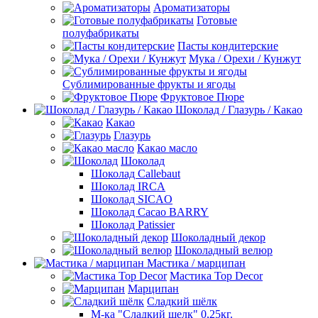
Ароматизаторы
Готовые
полуфабрикаты
Пасты кондитерские
Мука / Орехи / Кунжут
Сублимированные фрукты и ягоды
Фруктовое Пюре
Шоколад / Глазурь / Какао
Какао
Глазурь
Какао масло
Шоколад
Шоколад Callebaut
Шоколад IRCA
Шоколад SICAO
Шоколад Cacao BARRY
Шоколад Patissier
Шоколадный декор
Шоколадный велюр
Мастика / марципан
Мастика Top Decor
Марципан
Сладкий шёлк
М-ка "Сладкий шелк" 0,25кг.