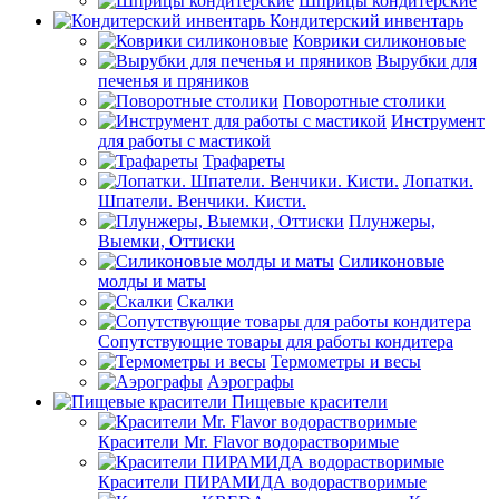
Шприцы кондитерские
Кондитерский инвентарь
Коврики силиконовые
Вырубки для
печенья и пряников
Поворотные столики
Инструмент
для работы с мастикой
Трафареты
Лопатки.
Шпатели. Венчики. Кисти.
Плунжеры,
Выемки, Оттиски
Силиконовые
молды и маты
Скалки
Сопутствующие товары для работы кондитера
Термометры и весы
Аэрографы
Пищевые красители
Красители Mr. Flavor водорастворимые
Красители ПИРАМИДА водорастворимые