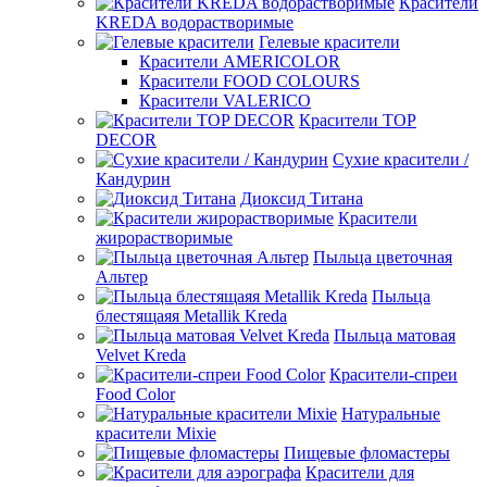
Красители
KREDA водорастворимые
Гелевые красители
Красители AMERICOLOR
Красители FOOD COLOURS
Красители VALERICO
Красители TOP
DECOR
Сухие красители /
Кандурин
Диоксид Титана
Красители
жирорастворимые
Пыльца цветочная
Альтер
Пыльца
блестящаяя Metallik Kreda
Пыльца матовая
Velvet Kreda
Красители-спреи
Food Color
Натуральные
красители Mixie
Пищевые фломастеры
Красители для