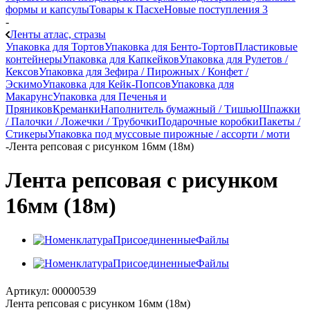
формы и капсулы
Товары к Пасхе
Новые поступления 3
-
Ленты атлас, стразы
Упаковка для Тортов
Упаковка для Бенто-Тортов
Пластиковые
контейнеры
Упаковка для Капкейков
Упаковка для Рулетов /
Кексов
Упаковка для Зефира / Пирожных / Конфет /
Эскимо
Упаковка для Кейк-Попсов
Упаковка для
Макарунс
Упаковка для Печенья и
Пряников
Креманки
Наполнитель бумажный / Тишью
Шпажки
/ Палочки / Ложечки / Трубочки
Подарочные коробки
Пакеты /
Стикеры
Упаковка под муссовые пирожные / ассорти / моти
-
Лента репсовая с рисунком 16мм (18м)
Лента репсовая с рисунком
16мм (18м)
Артикул:
00000539
Лента репсовая с рисунком 16мм (18м)