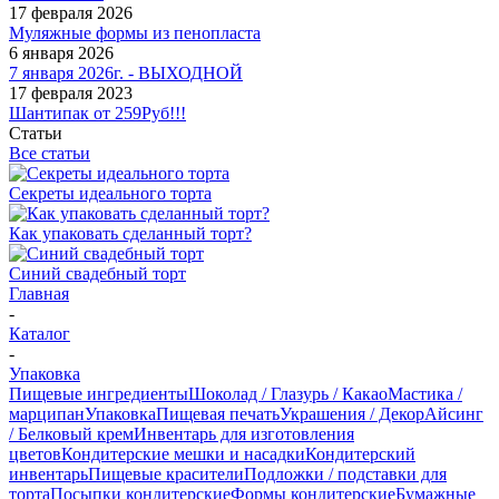
17 февраля 2026
Муляжные формы из пенопласта
6 января 2026
7 января 2026г. - ВЫХОДНОЙ
17 февраля 2023
Шантипак от 259Руб!!!
Статьи
Все статьи
Секреты идеального торта
Как упаковать сделанный торт?
Синий свадебный торт
Главная
-
Каталог
-
Упаковка
Пищевые ингредиенты
Шоколад / Глазурь / Какао
Мастика /
марципан
Упаковка
Пищевая печать
Украшения / Декор
Айсинг
/ Белковый крем
Инвентарь для изготовления
цветов
Кондитерские мешки и насадки
Кондитерский
инвентарь
Пищевые красители
Подложки / подставки для
торта
Посыпки кондитерские
Формы кондитерские
Бумажные