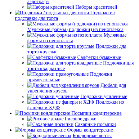
аэрографа
Наборы красителей
Подложки /
подставки для торта
Муляжные формы (подложки) из пеноплекса
Муляжные
формы из пенопласта
Подложки для
торта круглые
Салфетки бумажные
Подложки для
торта квадратные
Подложки
прямоугольные
Дюбели для
укрепления ярусов
Подложки усиленные
Подложки из
фанеры и ХДФ
Посыпки кондитерские
Рисовое драже
Сахарные посыпки
Формы кондитерские
Бордюрные ленты