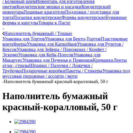
/ Белковый крем
Инвентарь для изготовления
цветов
Кондитерские мешки и насадки
Кондитерский
инвентарь
Пищевые красители
Подложки / подставки для
торта
Посыпки кондитерские
Формы кондитерские
Бумажные
формы и капсулы
Товары к Пасхе
-
Наполнитель бумажный / Тишью
Упаковка для Тортов
Упаковка для Бенто-Тортов
Пластиковые
контейнеры
Упаковка для Капкейков
Упаковка для Рулетов /
Кексов
Упаковка для Зефира / Пирожных / Конфет /
Эскимо
Упаковка для Кейк-Попсов
Упаковка для
Макарунс
Упаковка для Печенья и Пряников
Креманки
Ленты
атлас, стразы
Шпажки / Палочки / Ложечки /
Трубочки
Подарочные коробки
Пакеты / Стикеры
Упаковка под
муссовые пирожные / ассорти / моти
-
Наполнитель бумажный красный-коралловый, 50 г
Наполнитель бумажный
красный-коралловый, 50 г