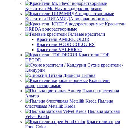
Красители Mr. Flavor водорастворимые
Красители ПИРАМИДА водорастворимые
Красители
KREDA водорастворимые
Гелевые красители
Красители AMERICOLOR
Красители FOOD COLOURS
Красители VALERICO
Красители TOP
DECOR
Сухие красители /
Кандурин
Диоксид Титана
Красители
жирорастворимые
Пыльца цветочная
Альтер
Пыльца
блестящаяя Metallik Kreda
Пыльца матовая
Velvet Kreda
Красители-спреи
Food Color