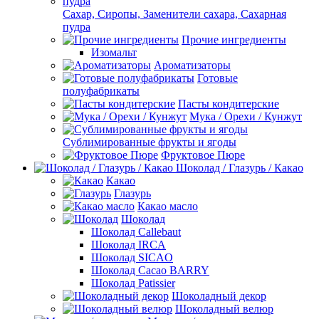
Сахар, Сиропы, Заменители сахара, Сахарная
пудра
Прочие ингредиенты
Изомальт
Ароматизаторы
Готовые
полуфабрикаты
Пасты кондитерские
Мука / Орехи / Кунжут
Сублимированные фрукты и ягоды
Фруктовое Пюре
Шоколад / Глазурь / Какао
Какао
Глазурь
Какао масло
Шоколад
Шоколад Callebaut
Шоколад IRCA
Шоколад SICAO
Шоколад Cacao BARRY
Шоколад Patissier
Шоколадный декор
Шоколадный велюр