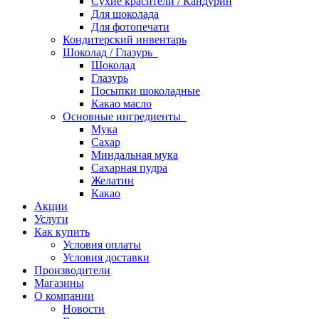
Сухие красители / Кандурин
Для шоколада
Для фотопечати
Кондитерский инвентарь
Шоколад / Глазурь
Шоколад
Глазурь
Посыпки шоколадные
Какао масло
Основные ингредиенты
Мука
Сахар
Миндальная мука
Сахарная пудра
Желатин
Какао
Акции
Услуги
Как купить
Условия оплаты
Условия доставки
Производители
Магазины
О компании
Новости