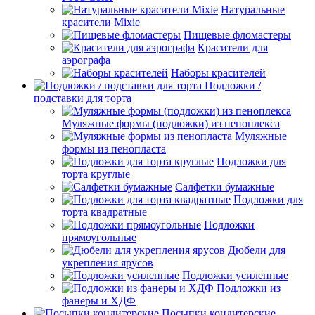
Натуральные
красители Mixie
Пищевые фломастеры
Красители для
аэрографа
Наборы красителей
Подложки /
подставки для торта
Муляжные формы (подложки) из пеноплекса
Муляжные
формы из пенопласта
Подложки для
торта круглые
Салфетки бумажные
Подложки для
торта квадратные
Подложки
прямоугольные
Дюбели для
укрепления ярусов
Подложки усиленные
Подложки из
фанеры и ХДФ
Посыпки кондитерские