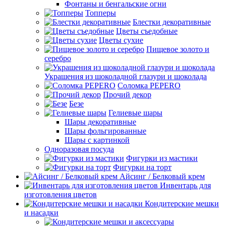
Фонтаны и бенгальские огни
Топперы
Блестки декоративные
Цветы съедобные
Цветы сухие
Пищевое золото и
серебро
Украшения из шоколадной глазури и шоколада
Соломка PEPERO
Прочий декор
Безе
Гелиевые шары
Шары декоративные
Шары фольгированные
Шары с картинкой
Одноразовая посуда
Фигурки из мастики
Фигурки на торт
Айсинг / Белковый крем
Инвентарь для
изготовления цветов
Кондитерские мешки
и насадки