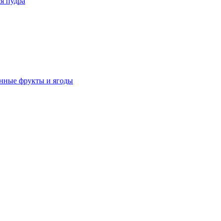
я пудра
нные фрукты и ягоды