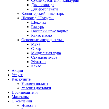
Сухие красители / Кандурин
Для шоколада
Для фотопечати
Кондитерский инвентарь
Шоколад / Глазурь
Шоколад
Глазурь
Посыпки шоколадные
Какао масло
Основные ингредиенты
Мука
Сахар
Миндальная мука
Сахарная пудра
Желатин
Какао
Акции
Услуги
Как купить
Условия оплаты
Условия доставки
Производители
Магазины
О компании
Новости