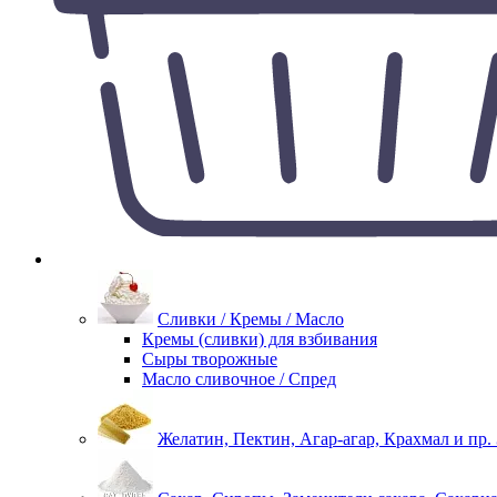
Сливки / Кремы / Масло
Кремы (сливки) для взбивания
Сыры творожные
Масло сливочное / Спред
Желатин, Пектин, Агар-агар, Крахмал и пр.