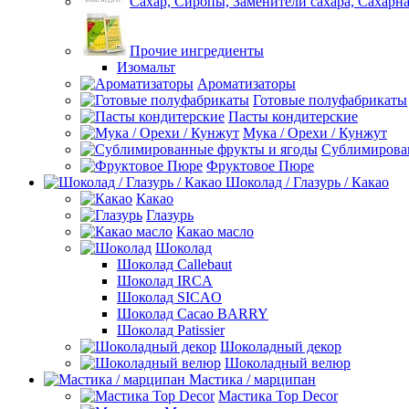
Сахар, Сиропы, Заменители сахара, Сахарна
Прочие ингредиенты
Изомальт
Ароматизаторы
Готовые полуфабрикаты
Пасты кондитерские
Мука / Орехи / Кунжут
Сублимирова
Фруктовое Пюре
Шоколад / Глазурь / Какао
Какао
Глазурь
Какао масло
Шоколад
Шоколад Callebaut
Шоколад IRCA
Шоколад SICAO
Шоколад Cacao BARRY
Шоколад Patissier
Шоколадный декор
Шоколадный велюр
Мастика / марципан
Мастика Top Decor