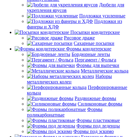
Дюбели для
укрепления ярусов
Подложки усиленные
Подложки из
фанеры и ХДФ
Посыпки кондитерские
Рисовое драже
Сахарные посыпки
Формы кондитерские
Бордюрные ленты
Пергамент / Фольга
Формы для выпечки
Металлические кольца
Наборы
металлических колец
Перфорированные
кольца
Раздвижные формы
Силиконовые формы
Формы
поликарбонатные
Формы пластиковые
Формы под леденцы
Формы под эскимо
Бумажные формы и