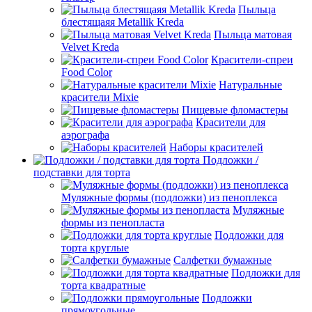
Пыльца
блестящаяя Metallik Kreda
Пыльца матовая
Velvet Kreda
Красители-спреи
Food Color
Натуральные
красители Mixie
Пищевые фломастеры
Красители для
аэрографа
Наборы красителей
Подложки /
подставки для торта
Муляжные формы (подложки) из пеноплекса
Муляжные
формы из пенопласта
Подложки для
торта круглые
Салфетки бумажные
Подложки для
торта квадратные
Подложки
прямоугольные