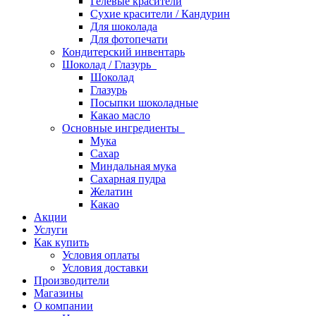
Гелевые красители
Сухие красители / Кандурин
Для шоколада
Для фотопечати
Кондитерский инвентарь
Шоколад / Глазурь
Шоколад
Глазурь
Посыпки шоколадные
Какао масло
Основные ингредиенты
Мука
Сахар
Миндальная мука
Сахарная пудра
Желатин
Какао
Акции
Услуги
Как купить
Условия оплаты
Условия доставки
Производители
Магазины
О компании