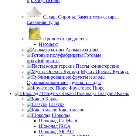
пр. Загустители
Сахар, Сиропы, Заменители сахара,
Сахарная пудра
Прочие ингредиенты
Изомальт
Ароматизаторы
Готовые
полуфабрикаты
Пасты кондитерские
Мука / Орехи / Кунжут
Сублимированные фрукты и ягоды
Фруктовое Пюре
Шоколад / Глазурь / Какао
Какао
Глазурь
Какао масло
Шоколад
Шоколад Callebaut
Шоколад IRCA
Шоколад SICAO