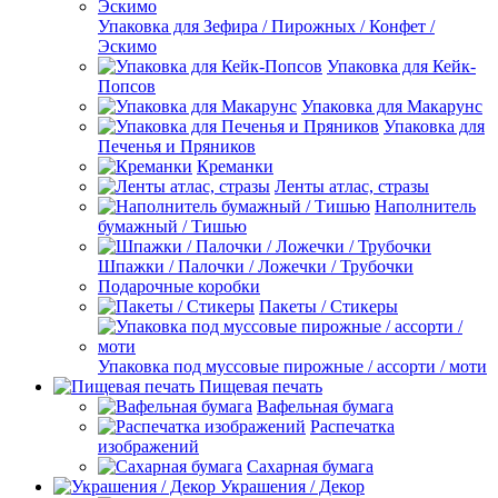
Упаковка для Зефира / Пирожных / Конфет /
Эскимо
Упаковка для Кейк-
Попсов
Упаковка для Макарунс
Упаковка для
Печенья и Пряников
Креманки
Ленты атлас, стразы
Наполнитель
бумажный / Тишью
Шпажки / Палочки / Ложечки / Трубочки
Подарочные коробки
Пакеты / Стикеры
Упаковка под муссовые пирожные / ассорти / моти
Пищевая печать
Вафельная бумага
Распечатка
изображений
Сахарная бумага
Украшения / Декор