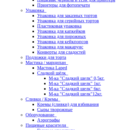
Принтеры для фотопечати
Упаковка
Упаковка для заказных тортов
Упаковка для серийных тортов
Пластиковая упаковка
Упаковка для капкейков
Упаковка для пирожных
Упаковка для кейкпопсов
Упаковка для макарунс
Конверты для сладостей
Подложки для торта
Мастика / марципан
Мастика Laped
Сладкий шёлк
М-ка "Сладкий шелк" 0,5кг.
М-ка "Сладкий шелк" 1кг.
М-ка "Сладкий шелк" 6кг.
М-ка "Сладкий шелк"12кг.
Сливки / Кремы
Кремы (сливки) для взбивания
Сыры творожные
Оборудование
Аэрографы
Пищевые красители