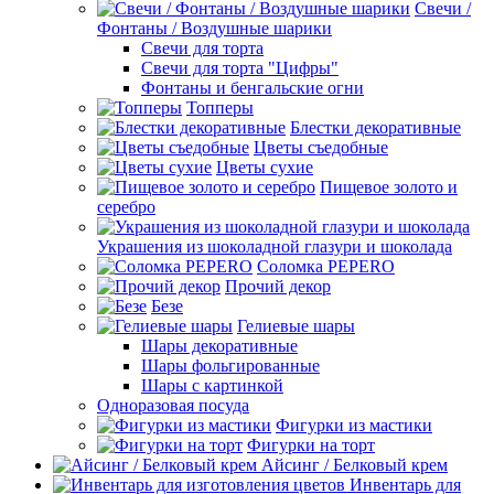
Свечи /
Фонтаны / Воздушные шарики
Свечи для торта
Свечи для торта "Цифры"
Фонтаны и бенгальские огни
Топперы
Блестки декоративные
Цветы съедобные
Цветы сухие
Пищевое золото и
серебро
Украшения из шоколадной глазури и шоколада
Соломка PEPERO
Прочий декор
Безе
Гелиевые шары
Шары декоративные
Шары фольгированные
Шары с картинкой
Одноразовая посуда
Фигурки из мастики
Фигурки на торт
Айсинг / Белковый крем
Инвентарь для