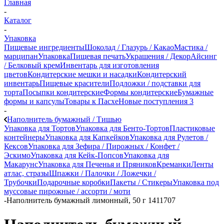
Главная
-
Каталог
-
Упаковка
Пищевые ингредиенты
Шоколад / Глазурь / Какао
Мастика /
марципан
Упаковка
Пищевая печать
Украшения / Декор
Айсинг
/ Белковый крем
Инвентарь для изготовления
цветов
Кондитерские мешки и насадки
Кондитерский
инвентарь
Пищевые красители
Подложки / подставки для
торта
Посыпки кондитерские
Формы кондитерские
Бумажные
формы и капсулы
Товары к Пасхе
Новые поступления 3
-
Наполнитель бумажный / Тишью
Упаковка для Тортов
Упаковка для Бенто-Тортов
Пластиковые
контейнеры
Упаковка для Капкейков
Упаковка для Рулетов /
Кексов
Упаковка для Зефира / Пирожных / Конфет /
Эскимо
Упаковка для Кейк-Попсов
Упаковка для
Макарунс
Упаковка для Печенья и Пряников
Креманки
Ленты
атлас, стразы
Шпажки / Палочки / Ложечки /
Трубочки
Подарочные коробки
Пакеты / Стикеры
Упаковка под
муссовые пирожные / ассорти / моти
-
Наполнитель бумажный лимонный, 50 г 1411707