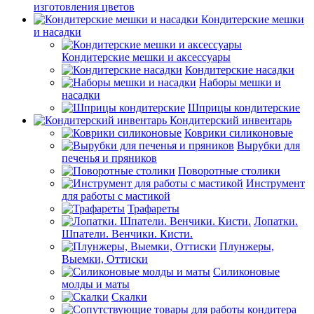
изготовления цветов
Кондитерские мешки
и насадки
Кондитерские мешки и аксессуары
Кондитерские насадки
Наборы мешки и
насадки
Шприцы кондитерские
Кондитерский инвентарь
Коврики силиконовые
Вырубки для
печенья и пряников
Поворотные столики
Инструмент
для работы с мастикой
Трафареты
Лопатки.
Шпатели. Венчики. Кисти.
Плунжеры,
Выемки, Оттиски
Силиконовые
молды и маты
Скалки